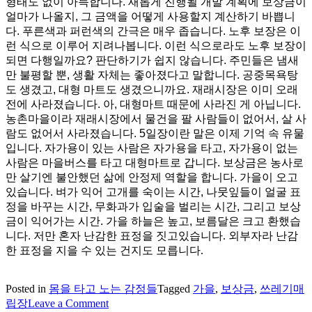
형태도 없이 아득합니다. 새롭게 진행될 개발 계획에 보상금이
얼마가 나올지, 그 금액을 어떻게 사용할지 계산하기 바쁩니
다. 푸른색과 퍼런색의 간극은 매우 좁습니다. 노후 보장은 이
런 식으로 이루어 지려나봅니다. 이런 식으로라도 노후 보장이
되면 다행일까요? 판단하기가 쉽지 않습니다. 주민들은 냄새
만 불평할 뿐, 생활 자체는 좋아졌다고 말합니다. 공중목욕탕
도 생겼고, 대형 마트도 생겼으니까요. 재래시장은 이미 오래
전에 사라졌습니다. 아, 대형마트 때문에 사라진 게 아닙니다.
농촌마을이라 재래시장에서 물건을 팔 사람들이 없어서, 살 사
람도 없어서 사라졌습니다. 5일장이란 말은 이제 기억 속 유물
입니다. 자가용이 있는 사람은 자가용을 타고, 자가용이 없는
사람은 마을버스를 타고 대형마트로 갑니다. 보상금은 농사로
만 살기엔 불안했던 삶에 안정제 역할을 합니다. 가을이 오고
있습니다. 벼가 익어 고개를 숙이는 시간, 나뭇잎들이 얼굴 표
정을 바꾸는 시간, 무화과가 입술을 벌리는 시간, 그리고 보상
금이 익어가는 시간. 가을 하늘은 높고, 보름달은 크고 환했습
니다.
저만 혼자 난감한 표정을 짓고있습니다. 외부자라 난감
한 표정을 지을 수 있는 건지도 모릅니다.
Posted in
몸을 타고 노는 감정들
Tagged
가을
,
보상금
,
쓰레기매
on
립장
Leave a Comment