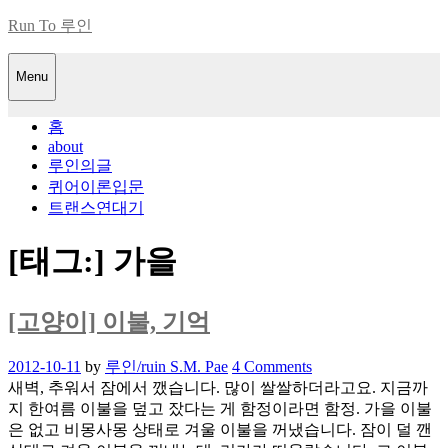
Skip
Run To 루인
to
content
Menu
홈
about
루인의글
퀴어이론입문
트랜스연대기
[태그:]
가을
[고양이] 이불, 기억
Posted
2012-10-11
by
루인/ruin S.M. Pae
4 Comments
on
새벽, 추워서 잠에서 깼습니다. 많이 쌀쌀하더라고요. 지금까
지 한여름 이불을 덮고 잤다는 게 함정이라면 함정. 가을 이불
은 없고 비몽사몽 상태로 겨울 이불을 꺼냈습니다. 잠이 덜 깬