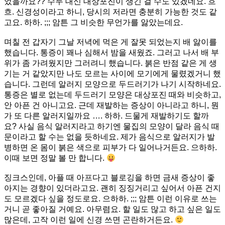
었을까요?? 수두 대신 대상포진이 생긴 걸 수도 있겠네요. 흐
흐. 신경성이라고 하니, 당시의 저라면 충분히 가능한 것도 같
고요. 하하. ;;; 암튼 그 비슷한 무언가를 앓았는데요.
며칠 전 갑자기 그날 저녁에 먹은 게 잘못 되었는지 배 앓이를
했습니다. 통증이 꽤나 심해서 밤을 새웠죠. 그러고 나서 배 부
위가 좀 가려웠지만 그러려니 했습니다. 붉은 반점 같은 게 생
기는 거 같았지만 나도 모르는 사이에 모기에게 물렸겠거니 했
습니다. 그런데 알러지 모양으로 두드러기가 나기 시작하네요.
통증은 별로 없는데 두드러기 모양은 대상포진 때와 비슷하고,
안 아픈 건 아니고요. 근데 재발하는 증상이 아니라고 하니, 뭔
가 또 다른 알러지일까요 …. 하하. 드물게 재발하기도 할까
요? 사실 음식 알러지라고 하기엔 물집의 모양이 달라 음식 때
문이라고 할 수는 없을 듯하네요. 제가 음식으로 알러지가 발
병하면 온 몸이 붉은 색으로 피부가 다 일어나거든요. 으하하.
이때 보면 정말 볼 만 합니다.
징크스인데, 아플 때 아프다고 블로깅을 하면 금새 증상이 좋
아지는 경향이 있더라고요. 괜히 징징거리고 싶어서 아픈 건지
도 모르겠다 싶을 정도로요. 으하하. ;;; 암튼 이런 이유로 쓰는
거니 곧 좋아질 거예요. 아무렴요. 할 일도 많고 하고 싶은 일도
많은데, 고작 이런 일에 신경 쓰면 곤란하거든요.