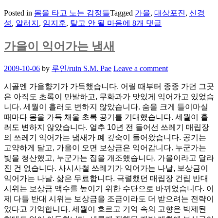
Posted in
몸을 타고 노는 감정들
Tagged
가을
,
대상포진
,
신경
주
성
,
알러지
,
임지훈
,
탈고 안 될 마음
에 8개 댓글
절
주
가을이 익어가는 냄새
절:
“탈
Posted
2009-10-06
by
루인/ruin S.M. Pae
Leave a comment
고
on
안
시골엔 가을향기가 가득했습니다. 어릴 때부터 종종 가던 그곳
될
은 아직도 초록이 만발하고, 무화과가 맛있게 익어가고 있었습
마
니다. 세월이 흘러도 변하지 않았습니다. 숨을 크게 들이마실
음”,
때마다 몸을 가득 채울 초록 공기를 기대했습니다. 세월이 흘
알
러도 변하지 않았습니다. 얼추 10년 전 들어선 쓰레기 매립장
러
의 쓰레기 익어가는 냄새가 폐 깊숙이 들어왔습니다. 공기는
지/
고약하게 달고, 가을이 오면 보상금은 익어갑니다. 누군가는
대
빛을 청산했고, 누군가는 집을 개조했습니다. 가을이라고 달라
상
진 건 없습니다. 사시사철 쓰레기가 익어가는 나날, 보상금이
포
익어가는 나날. 삶은 무료합니다. 극렬했던 매립장 건립 반대
진
시위는 보상금 액수를 높이기 위한 수단으로 바뀌었습니다. 이
제 다들 반대 시위는 보상금을 조금이라도 더 받으려는 전략이
었다고 기억합니다. 세월이 흐르고 기억 속의 고향은 박제된