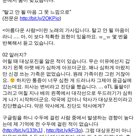
분에서 숨이 멎었습니다.
“탈고 안 될 마음 그 뭇 느낌으로”
(전문은
http://bit.ly/2OKPio
)
<아름다운 사람>이란 노래의 가사입니다. 탈고 안 될 마음이
라니 …. 아, 이 보다 적확한 표현이 있을까요. ㅠ_ㅠ 몇 번을
반복해서 듣고 있습니다.
02 알러지?
어릴 때 대상포진을 앓은 적이 있습니다. 무슨 이유에선지 갑
자기 왼쪽 아랫 배가 심하게 아프더군요. 꽤나 심하게 아팠지
만 신경 쓰는 가족은 없었습니다. 원래 가족이란 그런 거잖아
요.
하지만 통증이 너무 심한 게 드러나자 그제야 응급실에
갔는데요. 의사는 변비라고 진단을 했습니다. … oTL 돌팔이!
그러고 며칠 지나 배의 왼쪽에서 대각선으로 두드러기가 심하
게 나기 시작하더군요. 약국에 갔더니 약사가 대상포진이라고
진단했습니다. 약은 약사에게, 진단도 약사에게?
구글링을 하니 수두에 걸린 사람 중에서 발생하는 경향이 높다
는데 제 기억에 전 수두에 걸린 적이 없습니다
(
http://bit.ly/133hJJ
,
http://bit.ly/kFi3o
). 그럼 대상포진이 아니