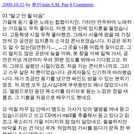
Posted
2009-10-15
by
루인/ruin S.M. Pae
8 Comments
억
on
01 “탈고 안 될 마음”
가을에 듣기 좋은 노래는 힙합이지만, 기타만 연주하며 노래하
는 가요들도 무척 좋아요. 어젠 오랜 만에 임지훈을 들었습니
다. 고등학생 시절 무척 좋아했죠. 그래서 서울에 왔을 때 가장
먼저 간 공연은 임지훈의 소극장 콘서트였습니다. 지금은 위치
도 알 수 없는(당연한가ㅡ_ㅡ;;) 곳을 나름 어렵게 찾아갔죠. 그
리 멀지도 않은 곳은데 늦을 까봐, 못 찾을 까봐 일찍 가서, 공
연은커녕 개관까지 무려 30분 정도를 밖에서 기다렸고요. 하
하. 그래도 설렜던 시절이었죠. 처음 가는 콘서트니까요. 그리
고 스무 살은 저 뿐이었습니다. 관계자들도 신기하게 바라봤습
니다. 제가 조금만 용기를 냈으면 싸인도 받을 수 있는 분위기
였죠. 저 외엔 모두 삼,사십대에 부부동반도 꽤나 많았으니까
요. 앨범으로만 듣던 목소리를 라이브로 듣는 느낌은 정말 새
롭죠. 그 기쁨을 처음으로 배우기도 했네요.
요 며칠 자꾸 입 안에서 맴도는 가사가 있어 앨범을 꺼내 듣고
있습니다(라고 쓰고 CD에서 mp3를 추출해서 듣고 있다고 읽
죠;;). 목소리가 가을 이미지와 참 많이 닮았네요. 쓸쓸하지만
바닥을 치는 건 아닌 무게. 띄엄띄엄 가사를 듣다가 문득 한 부