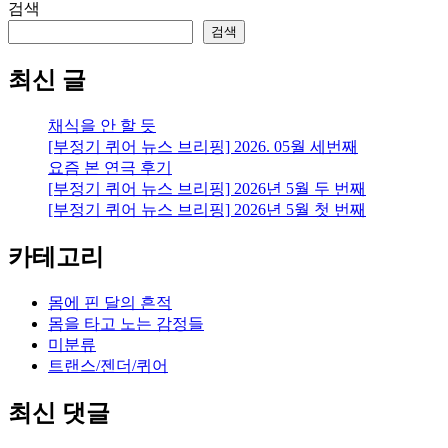
가
검색
을
검색
이
익
최신 글
어
가
채식을 안 할 듯
는
[부정기 퀴어 뉴스 브리핑] 2026. 05월 세번째
냄
요즘 본 연극 후기
새
[부정기 퀴어 뉴스 브리핑] 2026년 5월 두 번째
[부정기 퀴어 뉴스 브리핑] 2026년 5월 첫 번째
카테고리
몸에 핀 달의 흔적
몸을 타고 노는 감정들
미분류
트랜스/젠더/퀴어
최신 댓글