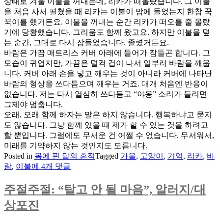
상태로 겨울 이불을 꺼내는데, 리카가 떠올랐습니다. 그 이불
을 처음 사서 펼쳤을 때 리카는 이불이 맘에 들었는지 한참 꾹
꾹이를 했거든요. 이불을 꺼내는 순간 리카가 떠오를 줄 몰랐
기에 당황했습니다. 그리움도 함께 왔고요. 하지만 이불을 덮
는 순간, 그대로 다시 잠들었습니다. 졸렸거든요.
바람은 가끔 매트리스 커버 아래에 들어가 잠들곤 합니다. 그
모습이 귀엽지만, 가끔은 덜컥 겁이 나서 일부러 바람을 깨웁
니다. 커버 아래 손을 넣고 깨우는 것이 아니라 커버에 나타난
바람의 형상을 쓰다듬으며 깨우는 거죠. 대개 처음엔 반응이
없습니다. 저는 다시 열심히 쓰다듬고 “야옹” 소리가 들리면
그제야 멈춥니다.
오래, 오래 함께 하자는 말은 하지 않습니다. 행복하냐고 묻지
도 않습니다. 그냥 함께 있을 때 제가 할 수 있는 것을 하려고
할 뿐입니다. 그럼에도 무서운 건 어쩔 수 없습니다. 무서워서,
미래를 기약하지 않는 것인지도 모릅니다.
Posted in
몸에 핀 달의 흔적
Tagged
가을
,
고양이
,
기억
,
리카
,
바
[고
람
,
이불
에 4개 댓글
양
이]
주절주절: “탈고 안 될 마음”, 알러지/대
이
상포진
불,
기