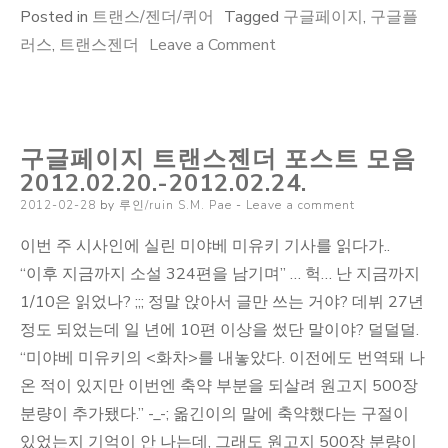
Posted in
트랜스/젠더/퀴어
Tagged
구글페이지
,
구글플
on
러스
,
트랜스젠더
Leave a Comment
구
글
페
구글페이지 트랜스젠더 포스트 모음
이
2012.02.20.-2012.02.24.
지
Posted
2012-02-28
by
루인/ruin S.M. Pae
Leave a comment
트
on
랜
이번 주 시사인에 실린 미야베 미유키 기사를 읽다가..
스
“이후 지금까지 소설 324편을 남기며” … 헉… 난 지금까지
젠
1/10은 읽었나? ;;; 정말 앉아서 글만 쓰는 거야? 데뷔 27년
더
정도 되었는데 일 년에 10편 이상을 썼단 말이야? 덜덜덜.
포
“미야베 미유키의 <화차>를 내놓았다. 이전에도 번역돼 나
스
온 적이 있지만 이번엔 축약 부분을 되살려 원고지 500장
트
분량이 추가됐다.” -_-; 옮긴이의 말에 축약했다는 구절이
모
있었는지 기억이 안 나는데, 그래도 원고지 500장 분량이