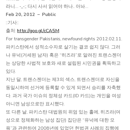
음
라니… -_-;; 다시 사서 읽어야 하나.. 아놔…
2012.03.05.-2012.03.0
Feb 20, 2012 – Public
::기사::
출처:
http://goo.gl/cCA5M
For transgender Pakistanis, newfound rights 2012.02.11.
파키스탄에서 성적소수자로 살기는 결코 쉽지 않다. 그러
나 유넉(거세된 남자) 혹은 “히즈라”로 알려진 트랜스젠더
는 상당한 사법적 보호와 새로 설립된 시민권을 획득하고
있다.
지난 달, 트랜스젠더는 제3의 섹스, 트랜스젠더로 자신을
동일시하며 선거에 등록할 수 있게 되면서 승리를 자축했
다. 과거 국가 이슈의 정체성 카드(ID 카드)는 개인을 여성
아니면 남성으로만 표시했다.
또 다른 날, 파키스탄 대법원의 위엄 있는 홀에, 히즈라(여
성으로 정체화하는 남성 집단) 집단은 “유넉에 대한 모
욕”과 관련하여 2008년에 있었던 헌법권 사례의 집행에