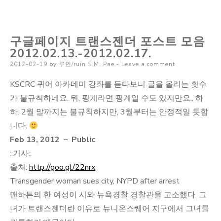
글
페
구글페이지 트랜스젠더 포스트 모음
이
2012.02.13.-2012.02.17.
지
Posted
2012-02-19
by
루인/ruin S.M. Pae
Leave a comment
트
on
랜
KSCRC 퀴어 아카데미 강좌를 듣다보니 글을 올리는 횟수
스
가 불규칙하네요. 뭐, 핑계라면 핑계일 수도 있지만요.. 하
젠
하. 2월 말까지는 불규칙하지만, 3월부터는 안정적일 듯합
더
니다.
포
Feb 13, 2012 – Public
스
::기사::
트
출처:
http://goo.gl/22nrx
모
Transgender woman sues city, NYPD after arrest
음
맨하튼의 한 여성이 시와 뉴욕경찰 경찰관을 고소했다. 그
2012.02.20.-2012.02.2
녀가 트랜스젠더란 이유로 뉴니온스퀘어 지구에서 그녀를