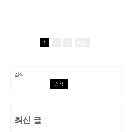
구
글
페
이
지
1
2
3
다음
트
글
랜
페
스
젠
이
검색
더
검색
포
지
스
트
매
모
김
음
최신 글
2012.02.13.-2012.02.1