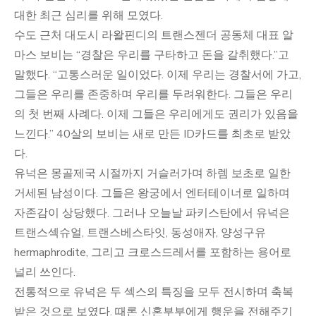
대한 최근 심리를 위해 모였다.
수도 근처 대도시 라왈핀디의 트랜스젠더 공동체 대표 알
마스 보비는 “경찰은 우리를 구타하고 돈을 갈취했다.”고
말했다. “고통스러운 일이었다. 이제 우리는 경찰서에 가고,
그들은 우리를 존중하며 우리를 두려워한다. 그들은 우리
의 첫 번째 사례다. 이제 그들은 우리에게도 권리가 있음을
느낀다.” 40살의 보비는 새로 만든 ID카드를 최초로 받았
다.
유넉은 몽골제국 시절까지 거슬러가며 하렘 보초로 일한
거세된 남성이다. 그들은 왕궁에서 엔터테이너로 일하며
자존감이 상당했다. 그러나 오늘날 파키스탄에서 유넉은
트랜스섹슈얼, 트랜스베스타잇, 동성애자, 양성구유
hermaphrodite, 그리고 크로스드레서를 포함하는 용어로
널리 쓰인다.
전통적으로 유넉은 두 섹스의 특징을 모두 전시하며 축복
받은 것으로 보였다. 때론 신혼부부에게 행운을 전해주기