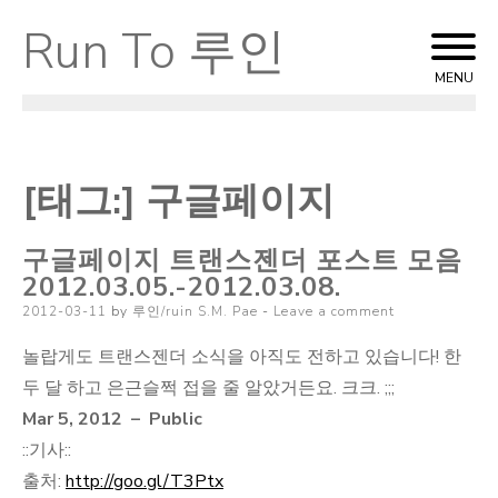
Run To 루인
Skip
to
MENU
content
[태그:]
구글페이지
구글페이지 트랜스젠더 포스트 모음
2012.03.05.-2012.03.08.
Posted
2012-03-11
by
루인/ruin S.M. Pae
Leave a comment
on
놀랍게도 트랜스젠더 소식을 아직도 전하고 있습니다! 한
두 달 하고 은근슬쩍 접을 줄 알았거든요. 크크. ;;;
Mar 5, 2012 – Public
::기사::
출처:
http://goo.gl/T3Ptx