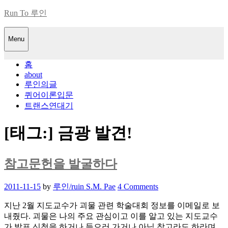
Skip
Run To 루인
to
content
Menu
홈
about
루인의글
퀴어이론입문
트랜스연대기
[태그:]
금광 발견!
참고문헌을 발굴하다
Posted
2011-11-15
by
루인/ruin S.M. Pae
4 Comments
on
지난 2월 지도교수가 괴물 관련 학술대회 정보를 이메일로 보
내줬다. 괴물은 나의 주요 관심이고 이를 알고 있는 지도교수
가 발표 신청을 하거나 들으러 가거나 아님 참고라도 하라며