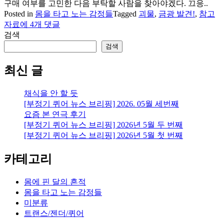
구매 여부를 고민한 다음 부탁할 사람을 찾아야겠다. 끄응..
Posted in
몸을 타고 노는 감정들
Tagged
괴물
,
금광 발견!
,
참고
참
자료
에 4개 댓글
고
검색
문
검색
헌
을
최신 글
발
굴
채식을 안 할 듯
하
[부정기 퀴어 뉴스 브리핑] 2026. 05월 세번째
다
요즘 본 연극 후기
[부정기 퀴어 뉴스 브리핑] 2026년 5월 두 번째
[부정기 퀴어 뉴스 브리핑] 2026년 5월 첫 번째
카테고리
몸에 핀 달의 흔적
몸을 타고 노는 감정들
미분류
트랜스/젠더/퀴어