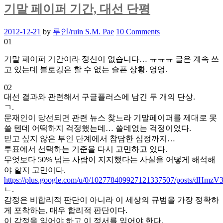
말
기말 페이퍼 기간, 대선 단평
페
이
Posted
2012-12-21
by
루인/ruin S.M. Pae
10 Comments
퍼
on
01
기
간
기말 페이퍼 기간이라 정신이 없습니다… ㅠㅠㅠ 글은 계속 쓰
고 있는데 블로깅은 할 수 없는 슬픈 상황. 엉엉.
02
대선 결과와 관련해서 구글플러스에 남긴 두 개의 단상.
ㄱ.
문재인이 당선되면 관련 뉴스 찾느라 기말페이퍼를 제대로 못
쓸 텐데 어떡하지 걱정했는데… 쓸데없는 걱정이었다.
믿고 싶지 않은 부인 단계에서 참담한 심정까지…
투표에서 선택하는 기준을 다시 고민하고 있다.
무엇보다 50% 넘는 사람이 지지했다는 사실을 어떻게 해석해
야 할지 고민이다.
https://plus.google.com/u/0/102778409927121337507/posts/dHmzV
ㄴ.
감정은 비합리적 판단이 아니라 이 세상의 규범을 가장 정확하
게 포착하는, 매우 합리적 판단이다.
이 감정을 읽어야 하고 이 정서를 읽어야 한다.