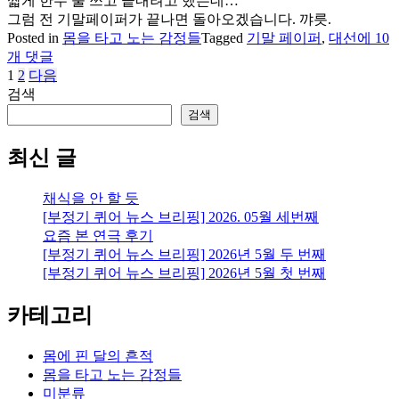
짧게 한두 줄 쓰고 끝내려고 했는데…
그럼 전 기말페이퍼가 끝나면 돌아오겠습니다. 꺄릇.
기
Posted in
몸을 타고 노는 감정들
Tagged
기말 페이퍼
,
대선
에 10
말
개 댓글
페
1
2
다음
글
이
검색
페
퍼
검색
기
이
간,
최신 글
지
대
선
매
채식을 안 할 듯
단
[부정기 퀴어 뉴스 브리핑] 2026. 05월 세번째
김
평
요즘 본 연극 후기
[부정기 퀴어 뉴스 브리핑] 2026년 5월 두 번째
[부정기 퀴어 뉴스 브리핑] 2026년 5월 첫 번째
카테고리
몸에 핀 달의 흔적
몸을 타고 노는 감정들
미분류