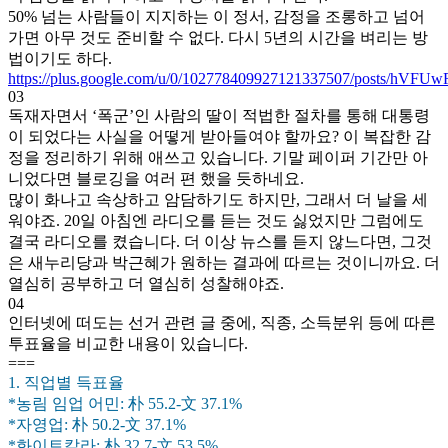
50% 넘는 사람들이 지지하는 이 정서, 감정을 조롱하고 넘어
가면 아무 것도 준비할 수 없다. 다시 5년의 시간을 벼리는 방
법이기도 하다.
https://plus.google.com/u/0/102778409927121337507/posts/hVFUwR
03
독재자면서 ‘폭군’인 사람의 딸이 적법한 절차를 통해 대통령
이 되었다는 사실을 어떻게 받아들여야 할까요? 이 복잡한 감
정을 정리하기 위해 애쓰고 있습니다. 기말 페이퍼 기간만 아
니었다면 블로깅을 여러 편 했을 듯하네요.
많이 화나고 속상하고 암담하기도 하지만, 그래서 더 날을 세
워야죠. 20일 아침엔 라디오를 듣는 것도 싫었지만 그럼에도
결국 라디오를 켰습니다. 더 이상 뉴스를 듣지 않느다면, 그것
은 새누리당과 박근혜가 원하는 결과에 따르는 것이니까요. 더
열심히 공부하고 더 열심히 성찰해야죠.
04
인터넷에 떠도는 선거 관련 글 중에, 직종, 소득분위 등에 따른
투표율을 비교한 내용이 있습니다.
===
‎1. 직업별 득표율
*농림 임업 어민: 朴 55.2-文 37.1%
*자영업: 朴 50.2-文 37.1%
*화이트칼라: 朴 32.7-文 53.5%