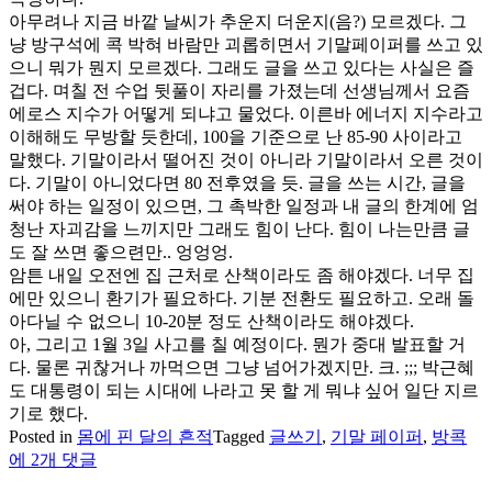
아무려나 지금 바깥 날씨가 추운지 더운지(음?) 모르겠다. 그
냥 방구석에 콕 박혀 바람만 괴롭히면서 기말페이퍼를 쓰고 있
으니 뭐가 뭔지 모르겠다. 그래도 글을 쓰고 있다는 사실은 즐
겁다. 며칠 전 수업 뒷풀이 자리를 가졌는데 선생님께서 요즘
에로스 지수가 어떻게 되냐고 물었다. 이른바 에너지 지수라고
이해해도 무방할 듯한데, 100을 기준으로 난 85-90 사이라고
말했다. 기말이라서 떨어진 것이 아니라 기말이라서 오른 것이
다. 기말이 아니었다면 80 전후였을 듯. 글을 쓰는 시간, 글을
써야 하는 일정이 있으면, 그 촉박한 일정과 내 글의 한계에 엄
청난 자괴감을 느끼지만 그래도 힘이 난다. 힘이 나는만큼 글
도 잘 쓰면 좋으련만.. 엉엉엉.
암튼 내일 오전엔 집 근처로 산책이라도 좀 해야겠다. 너무 집
에만 있으니 환기가 필요하다. 기분 전환도 필요하고. 오래 돌
아다닐 수 없으니 10-20분 정도 산책이라도 해야겠다.
아, 그리고 1월 3일 사고를 칠 예정이다. 뭔가 중대 발표할 거
다. 물론 귀찮거나 까먹으면 그냥 넘어가겠지만. 크. ;;; 박근혜
도 대통령이 되는 시대에 나라고 못 할 게 뭐냐 싶어 일단 지르
기로 했다.
방
Posted in
몸에 핀 달의 흔적
Tagged
글쓰기
,
기말 페이퍼
,
방콕
콕,
에 2개 댓글
기