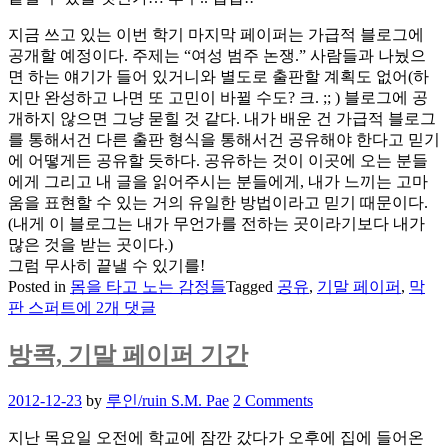
지금 쓰고 있는 이번 학기 마지막 페이퍼는 가급적 블로그에
공개할 예정이다. 주제는 “여성 범주 논쟁.” 사람들과 나눴으
면 하는 얘기가 들어 있거니와 별도로 출판할 계획도 없어(하
지만 완성하고 나면 또 고민이 바뀔 수도? 크. ;; ) 블로그에 공
개하지 않으면 그냥 묻힐 것 같다. 내가 배운 건 가급적 블로그
를 통해서건 다른 출판 형식을 통해서건 공유해야 한다고 믿기
에 어떻게든 공유할 듯하다. 공유하는 것이 이곳에 오는 분들
에게 그리고 내 글을 읽어주시는 분들에게, 내가 느끼는 고마
움을 표현할 수 있는 거의 유일한 방법이라고 믿기 때문이다.
(내게 이 블로그는 내가 무언가를 전하는 곳이라기보다 내가
많은 것을 받는 곳이다.)
그럼 무사히 끝낼 수 있기를!
Posted in
몸을 타고 노는 감정들
Tagged
공유
,
기말 페이퍼
,
막
막
판 스퍼트
에 2개 댓글
판
스
방콕, 기말 페이퍼 기간
퍼
트
Posted
2012-12-23
by
루인/ruin S.M. Pae
2 Comments
on
지난 목요일 오전에 학교에 잠깐 갔다가 오후에 집에 들어온