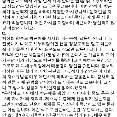
영화는 대구에서 가장 먼저 해야 한다는 글)을 읽고 있노라면
그 상실감은 알겠지만 조금은 무섭습니다. 이런 감정이, 박근
혜가 당선되지 않길 바라며 지향한 가치였나요? 문재인을 지
지하며 가졌던 가치가 이런 혐오였다면 문재인에게 준 제 한
표가 억울합니다. 어떤 가치를 지향하며 박근혜가 당선되지 않
길 바랐던 건가요?
05
박정희 향수로 박근혜를 지지했다는 분석, 납득이 안 갑니다.
전봇대가 나와도 새누리당이면 뽑을 경상도라는 말도 마찬가
집니다(물론 제 친척만 표본으로 삼으면 납득이 갑니다.. -_-; ).
51%에 준하는 사람들이 (통상 사유에 반대하는 개념이라고 여
기는)정서와 감정으로 박근혜를 뽑았다고 이해하는 순간, 앞
으로도 계속 새누리당에서 대통령이 당선될 것입니다. 정서와
감정은 매우 합리적 가치 판단입니다. 정서와 감정은 이 사회
의 지배규범을 매우 예민하게 파악하는 행동입니다. 정서와 감
정 만큼 지배 규범을 선명하게 드러내는 것도 없습니다. 그러
니 그 정서와 감정이 무엇인지를 읽어야겠지요.
“무식하고 가난해서 박근혜를 뽑았다”가 아니라, 중도 혹은 진
보의 가치가 왜 저학력, 저소득 계층에게 전달되지 않는지를
고민해야겠죠. 단순히 매체를 특정 집단이 독점하고 있는 문제
는 아닐 겁니다. 이런 식으로 판단하는 순간, 우민화하는 결과
만 초래합니다. 저학력이면 무식하다는 식의 판단, 매우 위험