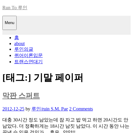
Skip
Run To 루인
to
content
Menu
홈
about
루인의글
퀴어이론입문
트랜스연대기
[태그:]
기말 페이퍼
막판 스퍼트
Posted
2012-12-25
by
루인/ruin S.M. Pae
2 Comments
on
대충 30시간 정도 남았는데 잠 자고 밥 먹고 하면 20시간도 안
남았다. 더 정확하게는 18시간 남짓 남았다. 이 시간 동안 나는
끝낼 수 있을 것인가… 후우.. 얍얍!!