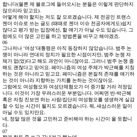
합니다(물론 제 블로그에 들어오시는 분들은 이렇게 판단하지
않으리라 믿고요).
어떻게 해야 할지는 저도 잘 모르겠습니다. 제 전공인 트랜스
젠더 이슈로 쓰는 글도 (때때로 젠더 이슈 전공자에게도)쉽지
않다고 평가 받는 입장에선, 할 얘기가 아닐 수도 있습니다. 그
럼에도 더 많은 고민을 하고 방법론을 바꾸고 해야겠죠.
06
그나저나 ‘여성’대통령은 아직 등장하지 않았습니다. 범주 논
쟁이 아니라 연대의 정치가 필요한 시점이지만, 범주 논쟁 자
체가 없(었)다고 해도 과언이 아니잖아요. 그러니 범주 논쟁 좀
해도 괜찮다고 믿어요. 페미니즘의 여성 주체가 박근혜를 지칭
하는 것은 아니라고 믿고요. 페미니즘은 본질적 존재를 얘기하
는 것이 아니라 지향하는 가치를 논하는 것이잖아요.
그럼에도 여성혐오와 여성단체혐오가 더 증가할 거라 걱정입
니다. 이것이 가장 우려스러운 부분입니다. 어쩌면 반-박근혜
혹은 자칭 진보연 하는 사람/집단의 여성혐오를 생생하게 실감
할 수 있는 시간이 될지도 모르겠습니다. 뭐, 새삼스러운 일이
아닐 수도 있지만요.
네, 정말 많은 것을 고민하고 준비해야 하는 시간이 올 듯합니
다.
07