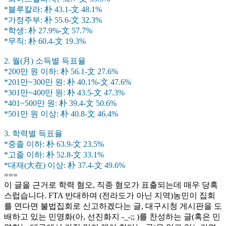
*블루칼라: 朴 43.1-文 48.1%
*가정주부: 朴 55.6-文 32.3%
*학생: 朴 27.9%-文 57.7%
*무직: 朴 60.4-文 19.3%
2. 월(月) 소득별 득표율
*200만 원 이하: 朴 56.1-文 27.6%
*201만~300만 원: 朴 40.1%-文 47.6%
*301만~400만 원: 朴 43.5-文 47.3%
*401~500만 원: 朴 39.4-文 50.6%
*501만 원 이상: 朴 40.8-文 46.4%
3. 학력별 득표율
*중졸 이하: 朴 63.9-文 23.5%
*고졸 이하: 朴 52.8-文 33.1%
*대재(大在) 이상: 朴 37.4-文 49.6%
===
이 글을 근거로 학력 혐오, 직종 혐오가 표출되는데 매우 당혹
스럽습니다. FTA 반대하며 (전라도가 아닌 지역)농민이 집회
를 연다면 불법집회로 신고하겠다는 글, 대구시청 게시판을 도
배하고 있는 민영화(아, 선진화지 -_-;; )를 찬성하는 글(혹은 민