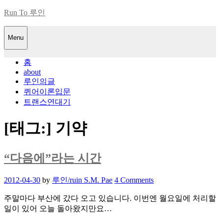
Skip
Run To 루인
to
content
Menu
홈
about
루인의글
퀴어이론입문
트랜스연대기
[태그:]
기약
“다음에”라는 시간
Posted
2012-04-30
by
루인/ruin S.M. Pae
4 Comments
on
주말마다 부산에 갔다 오고 있습니다. 이번엔 월요일에 처리할
일이 있어 오늘 돌아왔지만요…