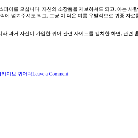
스파이를 모십니다. 자신의 소장품을 제보하셔도 되고, 아는 사
어락에 넘겨주셔도 되고, 그냥 이 더운 여름 우발적으로 귀중 자료
니라 과거 자신이 가입한 퀴어 관련 사이트를 캡쳐한 화면, 관련 홈
on
카이브 퀴어락
Leave a Comment
[퀴
어
락
여
름
맞
이
이
벤
트]