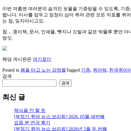
이번 여름엔 여러분의 숨겨진 보물을 기증받을 수 있도록, 기증
됩니다. 이사를 앞두고 짐정리 삼아 퀴어 관련 모든 자료를 퀴
는 점, 잊지마시고요.
참… 종이책, 문서, 인쇄물, 뺏지나 깃발과 같은 박물류 뿐만 아
방싯.
해당 게시판은
여기로!!!
Posted in
몸을 타고 노는 감정들
Tagged
기증
,
퀴어락
,
한국퀴어아
검색
검색
최신 글
채식을 안 할 듯
[부정기 퀴어 뉴스 브리핑] 2026. 05월 세번째
요즘 본 연극 후기
[부정기 퀴어 뉴스 브리핑] 2026년 5월 두 번째