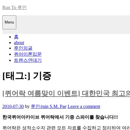
Skip
Run To 루인
to
content
Menu
홈
about
루인의글
퀴어이론입문
트랜스연대기
[태그:]
기증
[퀴어락 여름맞이 이벤트] 대한민국 최고
Posted
2010-07-30
by
루인/ruin S.M. Pae
Leave a comment
on
한국퀴어아카이브 퀴어락에서 기증 스파이를 찾습니다!!!
퀴어락은 성적소수자 관련 모든 자료를 수집하고 정리하여 여러