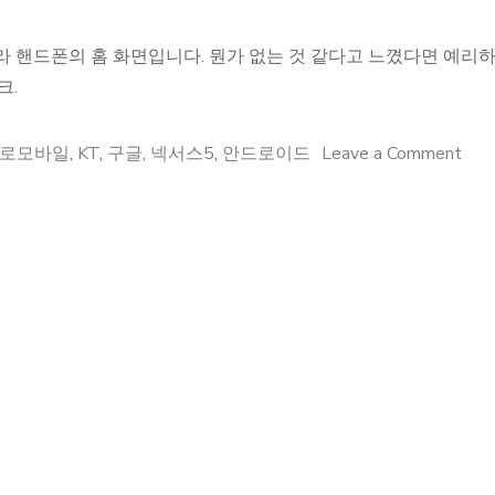
라 핸드폰의 홈 화면입니다. 뭔가 없는 것 같다고 느꼈다면 예리
크.
on
 헬로모바일
,
KT
,
구글
,
넥서스5
,
안드로이드
Leave a Comment
폰
바
꿈,
통
신
사
바
꿈.