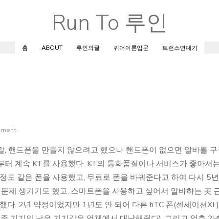
Run To 루인
Skip
to
content
홈
ABOUT
루인의글
퀴어이론입문
트랜스연대기
mment
년 말, 핸드폰을 만들지 않으려고 했으나 핸드폰이 없으면 알바를 
부터 계속 KT를 사용했다. KT의 통화품질이나 서비스가 좋아서는
 정도 같은 폰을 사용했고, 무료로 폰을 바꿔준다고 하여 다시 5년
에 문제 생기기도 했고, 스마트폰을 사용하고 싶어서 알바하는 곳 
했다. 2년 약정이었지만 1년도 안 되어 다른 hTC 폰(센세이션XL
존 기기의 남은 기기값은 업체에서 대납해줬다). 그리고 얼추 2년