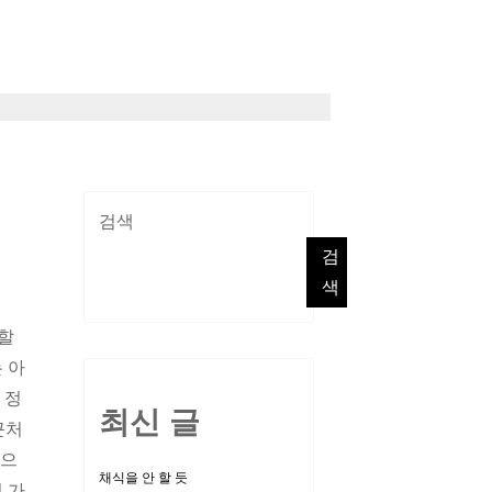
검색
검
색
구할
 아
 정
최신 글
근처
)으
채식을 안 할 듯
 가