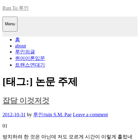
Skip
Run To 루인
to
content
Menu
홈
about
루인의글
퀴어이론입문
트랜스연대기
[태그:]
논문 주제
잡담 이것저것
Posted
2012-10-31
by
루인/ruin S.M. Pae
Leave a comment
on
01
방치하려 한 것은 아닌데 저도 모르게 시간이 이렇게 흘렀네