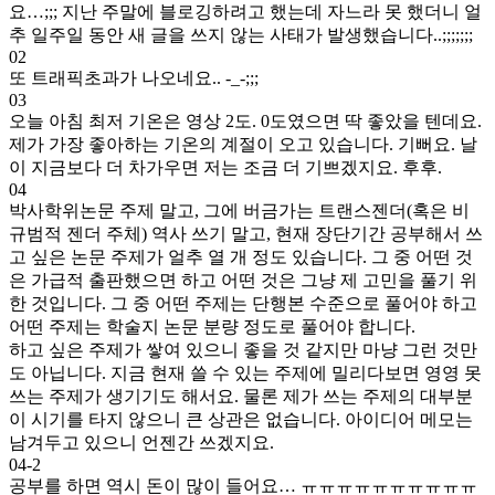
요…;;; 지난 주말에 블로깅하려고 했는데 자느라 못 했더니 얼
추 일주일 동안 새 글을 쓰지 않는 사태가 발생했습니다..;;;;;;;
02
또 트래픽초과가 나오네요.. -_-;;;
03
오늘 아침 최저 기온은 영상 2도. 0도였으면 딱 좋았을 텐데요.
제가 가장 좋아하는 기온의 계절이 오고 있습니다. 기뻐요. 날
이 지금보다 더 차가우면 저는 조금 더 기쁘겠지요. 후후.
04
박사학위논문 주제 말고, 그에 버금가는 트랜스젠더(혹은 비
규범적 젠더 주체) 역사 쓰기 말고, 현재 장단기간 공부해서 쓰
고 싶은 논문 주제가 얼추 열 개 정도 있습니다. 그 중 어떤 것
은 가급적 출판했으면 하고 어떤 것은 그냥 제 고민을 풀기 위
한 것입니다. 그 중 어떤 주제는 단행본 수준으로 풀어야 하고
어떤 주제는 학술지 논문 분량 정도로 풀어야 합니다.
하고 싶은 주제가 쌓여 있으니 좋을 것 같지만 마냥 그런 것만
도 아닙니다. 지금 현재 쓸 수 있는 주제에 밀리다보면 영영 못
쓰는 주제가 생기기도 해서요. 물론 제가 쓰는 주제의 대부분
이 시기를 타지 않으니 큰 상관은 없습니다. 아이디어 메모는
남겨두고 있으니 언젠간 쓰겠지요.
04-2
공부를 하면 역시 돈이 많이 들어요… ㅠㅠㅠㅠㅠㅠㅠㅠㅠㅠ