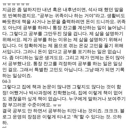
ㅠㅠㅠㅠㅠㅠ
지금은 좀 덜하지만 내년 혹은 내후년이면, 석사 때 했던 말을
또 반복하겠지요. “공부는 귀족이나 하는 거야”라고. 생활비도
빠듯한데 책을 사거나 논문을 출력하려면 돈이 드니까요. 귀족
도 아닌데 공부를 하려니 통장 잔고를 계산하는 일이 늘어납니
다. 그렇다고 공부를 그만두진 않을 겁니다. 제 삶을 설명하기
위해서요. 제가 공부를 하는 이유는 제 삶을 설명하기 위해서
입니다. 더 정확하게는 제 몸으로 겪는 온갖 고민을 풀기 위해
서입니다. 그러니 돈이 없다고 공부를 포기하는 일은 없습니
다. 좀 더디하는 일은 생겨도요. 그리고 제가 언제는 돈이 많아
서 공부했나요. 통장 잔고를 걱정하며 공부를 하는 일은 일상
인 걸요. 그래서 특별한 고민도 아닙니다. 그냥 때가 되면 기록
하는 일상이죠.
04-3
그렇다고 집에 책과 논문이 많냐면 그렇지도 않다는 것이 함
정! 어쨌거나 박사과정에 진학했는데, 집에 이렇게 책이 없어
도 괜찮을까 싶게 책이 없습니다. 누구에게 말하거나 보여주기
참 부끄러운 수준이에요. ㅠㅠ
결국 공부도 안 하면서 공부하는 티만 내는 것이죠. 크크크. 블
로그 운영의 장점은 이렇게 티내고 ‘척’할 수 있다는 것. 으하
하.