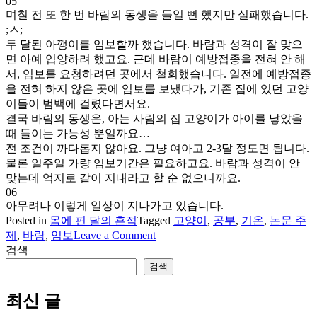
05
며칠 전 또 한 번 바람의 동생을 들일 뻔 했지만 실패했습니다.
;ㅅ;
두 달된 아깽이를 임보할까 했습니다. 바람과 성격이 잘 맞으
면 아예 입양하려 했고요. 근데 바람이 예방접종을 전혀 안 해
서, 임보를 요청하려던 곳에서 철회했습니다. 일전에 예방접종
을 전혀 하지 않은 곳에 임보를 보냈다가, 기존 집에 있던 고양
이들이 범백에 걸렸다면서요.
결국 바람의 동생은, 아는 사람의 집 고양이가 아이를 낳았을
때 들이는 가능성 뿐일까요…
전 조건이 까다롭지 않아요. 그냥 여아고 2-3달 정도면 됩니다.
물론 일주일 가량 임보기간은 필요하고요. 바람과 성격이 안
맞는데 억지로 같이 지내라고 할 순 없으니까요.
06
아무려나 이렇게 일상이 지나가고 있습니다.
Posted in
몸에 핀 달의 흔적
Tagged
고양이
,
공부
,
기온
,
논문 주
on
제
,
바람
,
임보
Leave a Comment
잡
검색
담
검색
이
것
최신 글
저