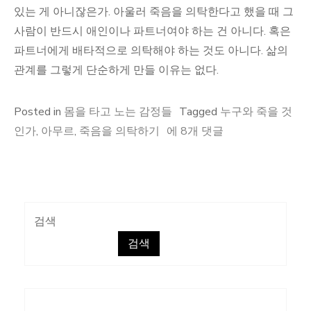
있는 게 아니잖은가. 아울러 죽음을 의탁한다고 했을 때 그
사람이 반드시 애인이나 파트너여야 하는 건 아니다. 혹은
파트너에게 배타적으로 의탁해야 하는 것도 아니다. 삶의
관계를 그렇게 단순하게 만들 이유는 없다.
Posted in
몸을 타고 노는 감정들
Tagged
누구와 죽을 것
아
인가
,
아무르
,
죽음을 의탁하기
에 8개 댓글
무
르,
혹
은
검색
누
검색
구
와
죽
을