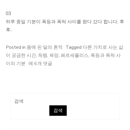
03
하루 종일 기분이 폭등과 폭락 사이를 왔다 갔다 합니다. 후
후.
Posted in
몸에 핀 달의 흔적
Tagged
다른 가치로 사는 삶
이 궁금한 시간
,
득템
,
욕망
,
페르세폴리스
,
폭등과 폭락 사
주
이의 기분
에 6개 댓글
절
주
절:
페
검색
르
검색
세
폴
리