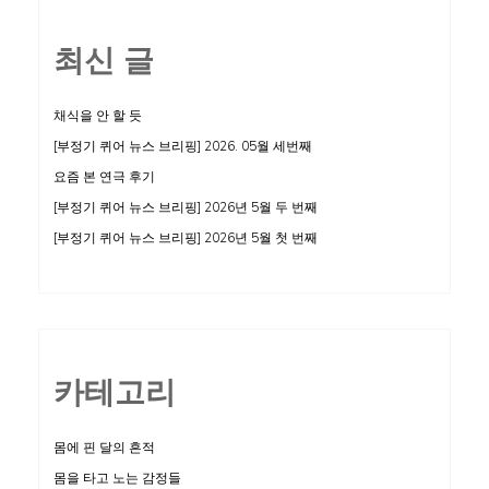
스
최신 글
득
템,
다
채식을 안 할 듯
른
[부정기 퀴어 뉴스 브리핑] 2026. 05월 세번째
가
요즘 본 연극 후기
치
[부정기 퀴어 뉴스 브리핑] 2026년 5월 두 번째
로
[부정기 퀴어 뉴스 브리핑] 2026년 5월 첫 번째
사
는
삶,
기
카테고리
분
몸에 핀 달의 흔적
몸을 타고 노는 감정들