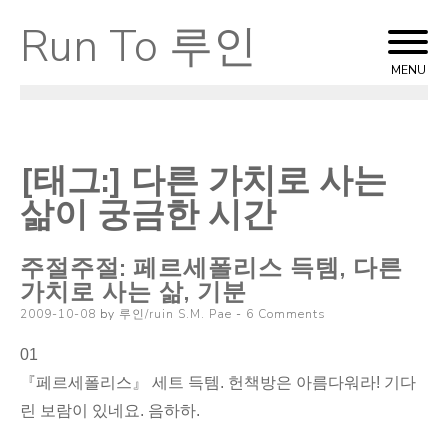
Run To 루인
Skip
to
MENU
content
[태그:]
다른 가치로 사는
삶이 궁금한 시간
주절주절: 페르세폴리스 득템, 다른
가치로 사는 삶, 기분
Posted
2009-10-08
by
루인/ruin S.M. Pae
6 Comments
on
01
『페르세폴리스』 세트 득템. 헌책방은 아름다워라! 기다
린 보람이 있네요. 음하하.