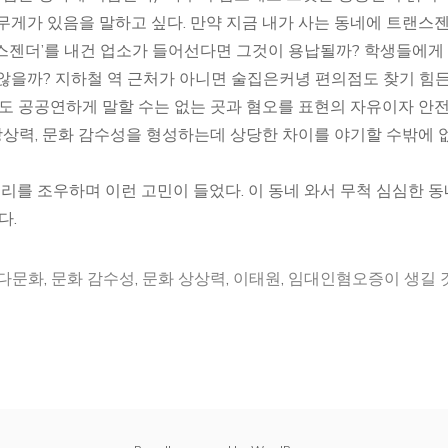
무게가 있음을 말하고 싶다. 만약 지금 내가 사는 동네에 트랜스
스젠더’를 내건 업소가 들어선다면 그것이 용납될까? 학생들에게
않을까? 지하철 역 근처가 아니면 술집은커녕 편의점도 찾기 힘든
해도 공공연하게 말할 수는 없는 곳과 혐오를 표현의 자유이자 안
상상력, 문화 감수성을 형성하는데 상당한 차이를 야기할 수밖에 
무리를 조우하며 이런 고민이 들었다. 이 동네 와서 무척 심심한 
다.
다문화
,
문화 감수성
,
문화 상상력
,
이태원
,
임대인혐오증이 생길 