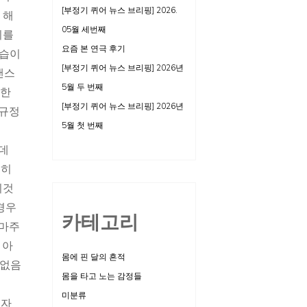
[부정기 퀴어 뉴스 브리핑] 2026.
 해
05월 세번째
이를
요즘 본 연극 후기
관습이
[부정기 퀴어 뉴스 브리핑] 2026년
랜스
5월 두 번째
양한
[부정기 퀴어 뉴스 브리핑] 2026년
 규정
5월 첫 번째
는데
심히
이것
경우
카테고리
 마주
 아
몸에 핀 달의 흔적
 없음
몸을 타고 노는 감정들
미분류
이자