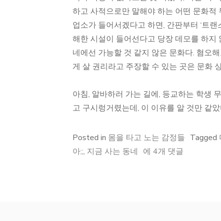
하고 사적으로만 말해야 하는 어떤 문화적 
업소가 들어서겠다고 하면, 간판부터 ‘트랜
해한 시설이 들어선다고 당장 데모를 하지 
네에선 가능할 것 같지 않은 문화다. 혐오
게 살 권리라고 주장할 수 있는 곳은 문화 
아침, 알바하러 가는 길에, 등교하는 학생 
고 구시렁거렸는데, 이 이유를 알 것만 같았
Posted in
몸을 타고 노는 감정들
Tagged
바
아;;
,
지금 사는 동네
에 4개 댓글
뀐
동
네:
문
화