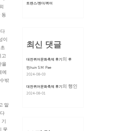
트랜스/젠더/퀴어
 외
 동
 다
성이
최신 댓글
 초
시고
의
대전퀴어문화축제 후기
루
단을
인/ruin S.M. Pae
네에
2024-08-03
 수밖
의
행인
대전퀴어문화축제 후기
2024-08-01
고 말
했다
 기
지 못