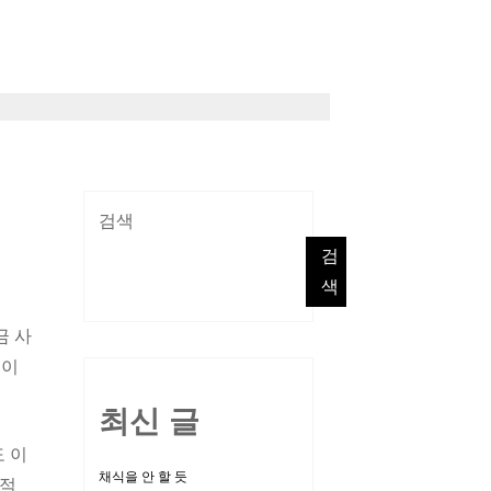
검색
검
색
금 사
 이
최신 글
 이
채식을 안 할 듯
성적