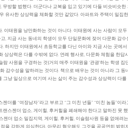
 무방할 법했다. 더군다나 교복을 입고 있기에 다들 비슷비슷한
매우 유사한 상상력을 체화할 것만 같았다. 아파트와 주택이 밀집한
. 이태원을 낭만화하는 것이 아니다.
이태원에 사는 사람이 모두
고, 지금 사는 동네의 학생이 모두 단일문화에 젖어 다문화 감수
다. 하지만
이태원에서 초등학교를 다닌 아이와 지금 사는 곳에서
화 상상력은 다를 수밖에 없다. 연례 행사로, 다문화 체험을 한답
슬람 사원을 구경하는 것(거의 매주 이태원을 ‘관광’하는 학생 집
문화 감수성을 말하려는 것이다. 책으로 배우는 것이 아니라 그 동
 그냥 일상으로 여기며 사는 삶이 주는 감수성과 상상력이 다를
젠더를 “여장남자”라고 부르고 “그 미친 년들” “미친 놈들”이라
트랜스젠더 업소, 게이힐, 후커힐을 폐쇄해야 한다고 말하진 못 
스젠더 업소 밀집지역, 게이힐, 후커힐, 이슬람사원 등을 없애려는
지점을 강하게 의심한다). 아무리 혐오해도 그것을 공공연히 밝히