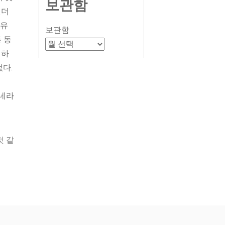
보관함
젠더
 유
보관함
 동
전하
없다.
동네라
것 같