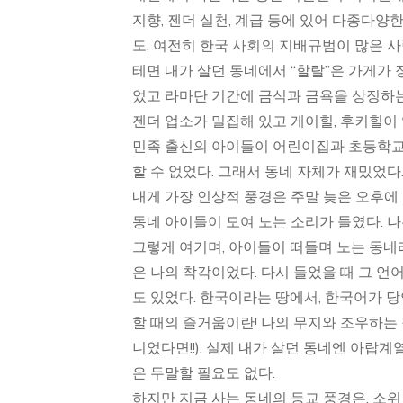
지향, 젠더 실천, 계급 등에 있어 다종다
도, 여전히 한국 사회의 지배규범이 많은 
테면 내가 살던 동네에서 “할랄”은 가게가
었고 라마단 기간에 금식과 금욕을 상징하는
젠더 업소가 밀집해 있고 게이힐, 후커힐이
민족 출신의 아이들이 어린이집과 초등학교에
할 수 없었다. 그래서 동네 자체가 재밌었다
내게 가장 인상적 풍경은 주말 늦은 오후에 
동네 아이들이 모여 노는 소리가 들였다. 
그렇게 여기며, 아이들이 떠들며 노는 동네
은 나의 착각이었다. 다시 들었을 때 그 언
도 있었다. 한국이라는 땅에서, 한국어가 
할 때의 즐거움이란! 나의 무지와 조우하는
니었다면!!). 실제 내가 살던 동네엔 아랍
은 두말할 필요도 없다.
하지만 지금 사는 동네의 등교 풍경은, 소