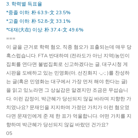
3. 학력별 득표율
*중졸 이하: 朴 63.9-文 23.5%
*고졸 이하: 朴 52.8-文 33.1%
*대재(大在) 이상: 朴 37.4-文 49.6%
===
이 글을 근거로 학력 혐오, 직종 혐오가 표출되는데 매우 당
혹스럽습니다. FTA 반대하며 (전라도가 아닌 지역)농민이
집회를 연다면 불법집회로 신고하겠다는 글, 대구시청 게
시판을 도배하고 있는 민영화(아, 선진화지 -_-;; )를 찬성하
는 글(혹은 민영화는 대구에서 가장 먼저 해야 한다는 글)
을 읽고 있노라면 그 상실감은 알겠지만 조금은 무섭습니
다. 이런 감정이, 박근혜가 당선되지 않길 바라며 지향한 가
치였나요? 문재인을 지지하며 가졌던 가치가 이런 혐오였
다면 문재인에게 준 제 한 표가 억울합니다. 어떤 가치를 지
향하며 박근혜가 당선되지 않길 바랐던 건가요?
05