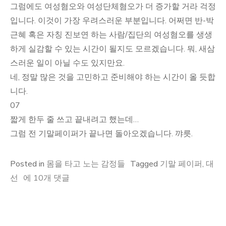
그럼에도 여성혐오와 여성단체혐오가 더 증가할 거라 걱정
입니다. 이것이 가장 우려스러운 부분입니다. 어쩌면 반-박
근혜 혹은 자칭 진보연 하는 사람/집단의 여성혐오를 생생
하게 실감할 수 있는 시간이 될지도 모르겠습니다. 뭐, 새삼
스러운 일이 아닐 수도 있지만요.
네, 정말 많은 것을 고민하고 준비해야 하는 시간이 올 듯합
니다.
07
짧게 한두 줄 쓰고 끝내려고 했는데…
그럼 전 기말페이퍼가 끝나면 돌아오겠습니다. 꺄릇.
Posted in
몸을 타고 노는 감정들
Tagged
기말 페이퍼
,
대
기
선
에 10개 댓글
말
페
이