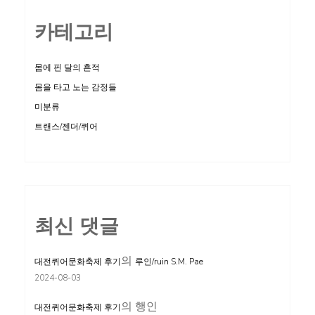
카테고리
몸에 핀 달의 흔적
몸을 타고 노는 감정들
미분류
트랜스/젠더/퀴어
최신 댓글
의
대전퀴어문화축제 후기
루인/ruin S.M. Pae
2024-08-03
의
행인
대전퀴어문화축제 후기