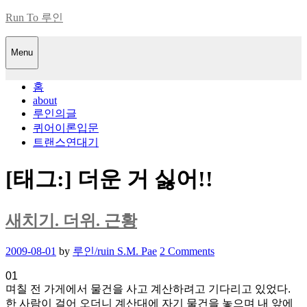
Skip
Run To 루인
to
content
Menu
홈
about
루인의글
퀴어이론입문
트랜스연대기
[태그:]
더운 거 싫어!!
새치기. 더위. 근황
Posted
2009-08-01
by
루인/ruin S.M. Pae
2 Comments
on
01
며칠 전 가게에서 물건을 사고 계산하려고 기다리고 있었다.
한 사람이 걸어 오더니 계산대에 자기 물건을 놓으며 내 앞에