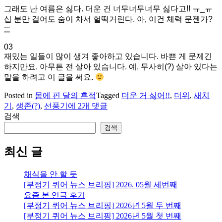
그래도 난 여름은 싫다. 더운 건 너무너무너무 싫다고!! ㅠ_ㅠ
십 분만 걸어도 숨이 차서 헐떡거린다. 아, 이건 체력 문젠가?
;;;
03
재밌는 일들이 많이 생겨 좋아하고 있습니다. 바쁜 게 문제긴
하지만요. 아무튼 전 살아 있습니다. 예, 무사히(?) 살아 있다는
말을 하려고 이 글을 써요.
Posted in
몸에 핀 달의 흔적
Tagged
더운 거 싫어!!
,
더위
,
새치
새
기
,
생존(?)
,
선풍기
에 2개 댓글
치
검색
기.
검색
더
위.
최신 글
근
황
채식을 안 할 듯
[부정기 퀴어 뉴스 브리핑] 2026. 05월 세번째
요즘 본 연극 후기
[부정기 퀴어 뉴스 브리핑] 2026년 5월 두 번째
[부정기 퀴어 뉴스 브리핑] 2026년 5월 첫 번째