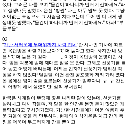
섰다. 그러곤 나를 보며 “물건이 하나니까 먼저 계산하세요.”라
고 생생내듯 말했다. 완전 *벙찐* 나는 아무 말도 못 했다. 그냥
어이없는 표정으로 그 사람을 쳐다보는데 두어 번 더 내게 생
생내듯 말했다, “물건이 하나니까 먼저 계산하세요.” 아놔! *부
들부들*
02
“
가난 서러운데 무더위까지 사람 잡네
”란 시사인 기사에 따르
면 옥탑방은 바깥 기온보다 2℃ 더 높다고 한다. 하지만 내 방
은 5℃ 더 높은 거 같다. ㅡ_ㅡ;; 이것이 옥탑방의 운명이긴 하
다. 암튼 덕분에 밤에 제대로 잠을 못 잔다. 그래도 선풍기를 틀
어 놓고 어떻게 버티는데, 어제는 갑자기 선풍기가 멈춰선 작
동을 하지 않았다! 덜덜덜. 이건 완전 공포영화 저리 가라 였다.
온 몸에선 땀이 줄줄 흐르는데 선풍기가 멈추다니. ㅠ_ㅠ 간신
히 어떻게 해서 살렸지만, 살짝 무서웠다.
한국은 사계절이 뚜렷해 좋은 나라란 말이 있는데, 선풍기를
살려내고 다시 잠들며, 저 말을 한 인간은 분명 돈이 많았던 게
틀림없다고 구시렁거렸다. 가난한 사람들에게 더운 여름과 추
운 겨울이 좋을 리 만무하다. 현재의 이상기온은 계급 간의 특
징을 더욱더 두드러지게 만들 뿐이고.