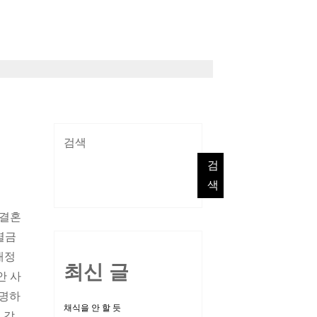
검색
검
색
 결혼
차별금
개정
최신 글
안 사
분명하
채식을 안 할 듯
 갑