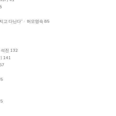
8
지고 다닌다”ㆍ허오영숙 85
석진 132
 141
57
5
15