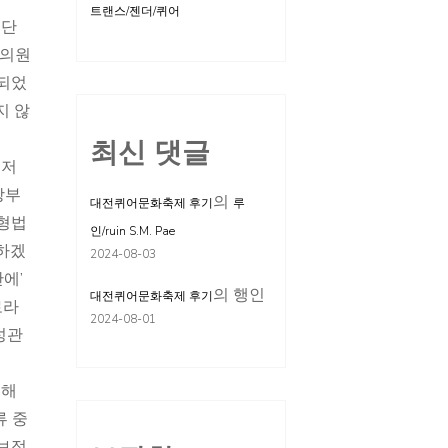
트랜스/젠더/퀴어
집단
 의원
인되었
지 않
최신 댓글
 저
방부
의
대전퀴어문화축제 후기
루
군형법
인/ruin S.M. Pae
벌하겠
2024-08-03
에’
의
행인
대전퀴어문화축제 후기
로라
2024-08-01
성관
구해
류 중
유보적