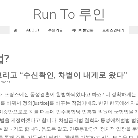
Run To 루인
Skip
to
content
홈
ABOUT
루인의글
퀴어이론입문
트랜스연대기
?
그리고 “수신확인, 차별이 내게로 왔다”
mment
다. 프랑스에선 동성결혼이 합법화되었다고 하죠? 더 정확하게는
on]를 바꿔서 정의[justice]를 바꾸는 작업이네요. 반면 한국에선 
 이것만으로도 치를 떠는데 민주통합당 민홍철 의원이 군형법을 
 법을 제정하겠다고 합니다. 차별금지법 철회와 동성애처벌법 법
 찰나기도 합니다. 음모론 말고, 민주통합당의 정치적 입장을 
를 통해 주류, 기득권이 되려는 행태를 반복하고 있는 모습을 보니