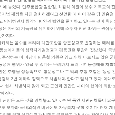
기에 놓였다. 민주통합당 김한길, 최원식 의원이 보수 기독교의 
지법 제정을 자진 철회하겠다고 선언한 데 이어 같은 당 민홍철
이라고 명명하면서 최악의 반인권 법안을 준비하고 있다는 것이 확
당은 자신의 기득권을 유지하기 위해 소수자 인권 따위는 관심두
찬가지다.
치시키려는 꼼수를 부리며 계간조항을 항문성교로 변경하는 테러를
에 동성애자들의 성적자기결정권과 평등권은 무참히 짓밟혔다. 국
 주장하는 이 마당에 민홍철 의원은 잉크가 채 마르지도 않은 
간 동성애 행위가 있을 수 있다는 우려까지 드러내며 동성애를 처
은 추행을 성풍속으로, 항문성교나 그 밖의 추행 조항은 ‘동성 간
경해 2년 이하의 징역으로 처벌해야 한다고 말하고 있다. 이대
에서 형사 처벌하지 않게 되고 군인과 민간인 사이의 합의에 의한 
각해진다.
 관망은 모든 것을 망쳐놓고 있다. 수 년 동안 시민단체들이 요
것도 모자라 국내외적인 비난에도 자유롭지 못할 것이다. 현재 계
 합의에 의한 성관계조차 범죄로 규정하고 처벌하는 것에 대해 