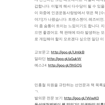
갑합니다. 이렇게 해서 다수당이 될 수 있
이 와중에 인권운동사랑방에서 엮은 책 [
수
야기]가 나왔습니다. 트랜스젠더, 레즈비언, 
마 좀 숨통이 트이는 느낌이기도 합니다. 
으면 좋겠어요. 책 판매에 따라 발생하는 
로 개입해야 할지 모르겠다 싶으면 일단 이
교보문고:
http://goo.gl/UmlkB
알라딘:
http://goo.gl/uGukW
예스24:
http://goo.gl/9hSQS
민홍철 의원을 규탄하는 선언문과 책 목록을
ㄱ.
발의문 전문 보기:
http://goo.gl/WiwK0
동성애처벌법이 웬 말인가? 인권탄압 민홍철