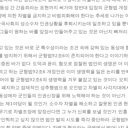
 동성 간 간음죄라는 표현까지 써가며 정반대 입장의 군형법 개
향에 의한 차별을 금지하고 비범죄화해야 한다는 추세로 나가는 이
국사회의 성소수자 인권상황을 후퇴시키는데 일조하고 있을 뿐
 그들이 원하는 바를 앞장서 만들어주고 있는 것은 아닌지 뼈저
고 있는 것은 바로 군 특수성이라는 조건 속에 갖혀 있는 동성애 
하를 방지하기 위해서 군형법92조6이 존치되어야 한다고 이야기
검증된 바가 없다. 도덕과 윤리, 혐오로 점철된 법안의 생명은 더 
려고 하는 군형법92조6 개정안은 이미 생명력을 잃은 논리를 반
어야 할 군형법92조6의 생명력을 겨우 붙잡고 있는 것이다. 오
을 폐지하고 잠재적인 성추행범으로 오인받고 차별의 사각지대에
동성애자 군인들의 인권신장을 위해 노력해야 하는 것이 아닌가.
 제1야당이 될 것인가. 소수자 차별을 해소하고 잘못된 인권 
무기로 차별조장에 앞장선다면 그 누가 신뢰를 보낼 것인가. 민
인찍히고 싶지 않으면 법안 발의 시도를 즉각 중단하라. 군형법9
야 할 악법 중에 악법이다. 차별과 혐오라는 굴레에서 벗어나지 