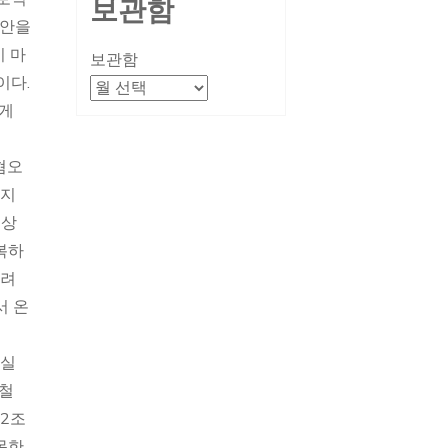
보관함
정안을
 마
보관함
이다.
리게
혐오
하지
이상
복하
히려
서 온
현실
홍철
2조
못한