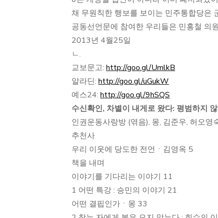
채 무원칙한 행보를 보이는 민주통합당은 군
공동선언문에 참여한 우리들은 민홍철 의원의
2013년 4월25일
ㄴ.
교보문고:
http://goo.gl/UmlkB
알라딘:
http://goo.gl/uGukW
예스24:
http://goo.gl/9hSQS
수신확인, 차별이 내게로 왔다: 평범하지 
인권운동사랑방 (엮음), 몽, 김준우, 허오영숙,
추천사
우리 이웃에 당도한 전언ㆍ김영옥 5
책을 내며
이야기를 기다리는 이야기 11
1 어떤 특강 : 승민의 이야기 21
어떤 결핍인가ㆍ몽 33
2 참는 자에게 복은 오지 않는다 : 희수의 이