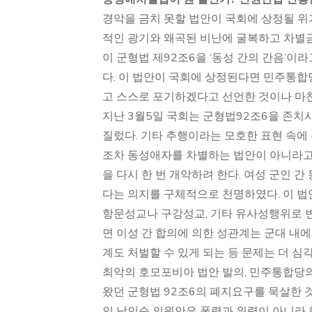
경악을 금치 못할 법안이 국회에 상정될 위
적인 광기와 왜곡된 비난에 굴복하고 차별금
이 군형법 제92조6을 ‘동성 간의 간음’
다. 이 법안이 국회에 상정된다면 민주통합
고 스스로 포기하겠다고 선언한 것이나 마
지난 3월5일 국회는 군형법92조6을 존
질렀다. 기타 추행이라는 모호한 표현 속
조차 동성애자를 차별하는 법안이 아니라고
을 다시 한 번 개악하려 한다. 여성 군인 
다는 의지를 구체적으로 천명하였다. 이 법안
항문성교나 구강성교, 기타 유사성행위로 변
면 이성 간 합의에 의한 성관계는 군대 내
계도 처벌할 수 있게 되는 등 문제는 더 심
최악의 호모포비아 법안 발의, 민주통합당의
왔던 군형법 92조6의 폐지요구를 묵살한 
인 남인순 의원안은 폭력과 위력이 아니라