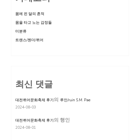
몸에 핀 달의 흔적
몸을 타고 노는 감정들
미분류
트랜스/젠더/퀴어
최신 댓글
의
대전퀴어문화축제 후기
루인/ruin S.M. Pae
2024-08-03
의
행인
대전퀴어문화축제 후기
2024-08-01