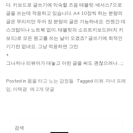
다. 키보드로 글쓰기에 익숙할 즈음 태블릿-넥서스7으로
글을 쓰는데 적응하고 있습니다. A4 10장씩 하는 분량의
글은 무리지만 두어 장 분량의 글은 가능하네요. 언젠간 데
스크탑이나 노트북 없이, 태블릿의 소프트키보드(터치 키
보드)로 모든 원고를 쓰는 날이 오겠죠? 글쓰기에 최적인
기기란 없네요. 그냥 적응하면 그만.
+
그나저나 리뷰어가 대놓고 이런 글을 써도 괜찮으려나…;;;
Posted in
몸을 타고 노는 감정들
Tagged
리뷰
,
마녀 프레
리
임
,
이택광
에 2개 댓글
뷰
쓰
기,
단
검색
상