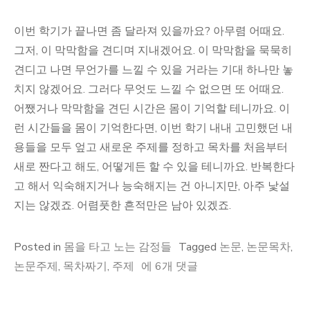
이번 학기가 끝나면 좀 달라져 있을까요? 아무렴 어때요.
그저, 이 막막함을 견디며 지내겠어요. 이 막막함을 묵묵히
견디고 나면 무언가를 느낄 수 있을 거라는 기대 하나만 놓
치지 않겠어요. 그러다 무엇도 느낄 수 없으면 또 어때요.
어쨌거나 막막함을 견딘 시간은 몸이 기억할 테니까요. 이
런 시간들을 몸이 기억한다면, 이번 학기 내내 고민했던 내
용들을 모두 엎고 새로운 주제를 정하고 목차를 처음부터
새로 짠다고 해도, 어떻게든 할 수 있을 테니까요. 반복한다
고 해서 익숙해지거나 능숙해지는 건 아니지만, 아주 낯설
지는 않겠죠. 어렴풋한 흔적만은 남아 있겠죠.
Posted in
몸을 타고 노는 감정들
Tagged
논문
,
논문목차
,
제
논문주제
,
목차짜기
,
주제
에 6개 댓글
목
을