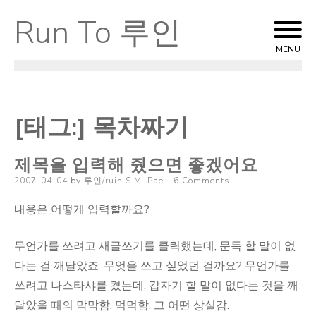
Run To 루인
Skip
to
MENU
content
[태그:]
목차짜기
제목을 입력해 줬으면 좋겠어요
Posted
2007-04-04
by
루인/ruin S.M. Pae
6 Comments
on
내용은 어떻게 입력할까요?
무언가를 쓰려고 새글쓰기를 클릭했는데, 문득 할 말이 없
다는 걸 깨달았죠. 무엇을 쓰고 싶었던 걸까요? 무언가를
쓰려고 나스타샤를 켰는데, 갑자기 할 말이 없다는 것을 깨
달았을 때의 막막함, 먹먹함. 그 어떤 상실감.