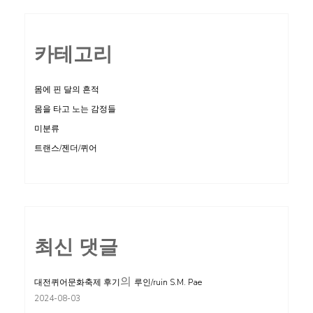
카테고리
몸에 핀 달의 흔적
몸을 타고 노는 감정들
미분류
트랜스/젠더/퀴어
최신 댓글
의
대전퀴어문화축제 후기
루인/ruin S.M. Pae
2024-08-03