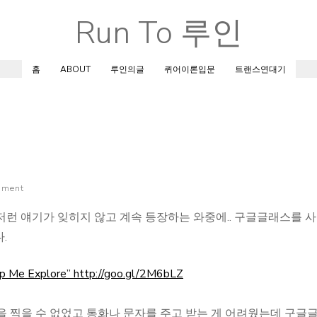
Run To 루인
Skip
to
content
홈
ABOUT
루인의글
퀴어이론입문
트랜스연대기
mment
이런 저런 얘기가 잊히지 않고 계속 등장하는 와중에.. 구글글래스를 
.
elp Me Explore” http://goo.gl/2M6bLZ
을 찍을 수 없었고 통화나 문자를 주고 받는 게 어려웠는데 구글