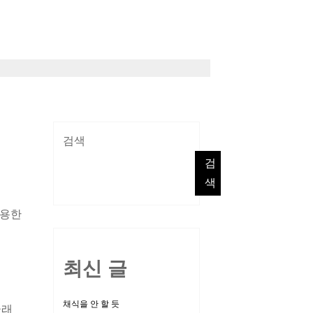
검색
검
색
사용한
최신 글
채식을 안 할 듯
글래