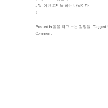
.. 뭐, 이런 고민을 하는 나날이다.
t
Posted in
몸을 타고 노는 감정들
Tagged
on
Comment
구
글
글
래
스,
기
술,
장
애