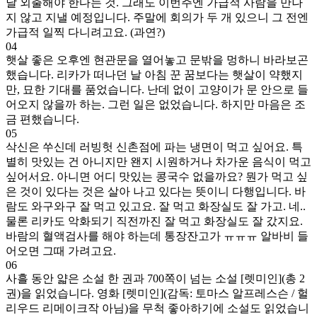
날 외출해야 한다는 것. 그래도 이번주엔 가급적 사람을 만나
지 않고 지낼 예정입니다. 주말에 회의가 두 개 있으니 그 전엔
가급적 일찍 다니려고요. (과연?)
04
햇살 좋은 오후엔 현관문을 열어놓고 문밖을 멍하니 바라보곤
했습니다. 리카가 떠나던 날 아침 꾼 꿈보다는 햇살이 약했지
만, 묘한 기대를 품었습니다. 난데 없이 고양이가 문 안으로 들
어오지 않을까 하는. 그런 일은 없었습니다. 하지만 마음은 조
금 편했습니다.
05
삭신은 쑤신데 러빙헛 신촌점에 파는 냉면이 먹고 싶어요. 특
별히 맛있는 건 아니지만 왠지 시원하거나 차가운 음식이 먹고
싶어서요. 아니면 어디 맛있는 콩국수 없을까요? 뭔가 먹고 싶
은 것이 있다는 것은 살아 나고 있다는 뜻이니 다행입니다. 바
람도 와구와구 잘 먹고 있고요. 잘 먹고 화장실도 잘 가고. 네..
물론 리카도 악화되기 직전까진 잘 먹고 화장실도 잘 갔지요.
바람의 혈액검사를 해야 하는데 통장잔고가 ㅠㅠㅠ 알바비 들
어오면 그때 가려고요.
06
사흘 동안 얇은 소설 한 권과 700쪽이 넘는 소설 [렛미인](총 2
권)을 읽었습니다. 영화 [렛미인](감독: 토마스 알프레스슨 / 헐
리우드 리메이크작 아님)을 무척 좋아하기에 소설도 읽었습니