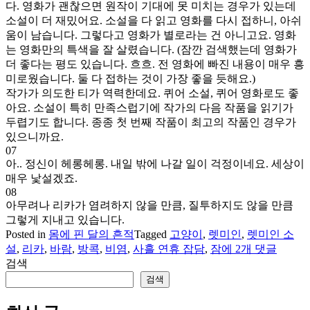
다. 영화가 괜찮으면 원작이 기대에 못 미치는 경우가 있는데
소설이 더 재밌어요. 소설을 다 읽고 영화를 다시 접하니, 아쉬
움이 남습니다. 그렇다고 영화가 별로라는 건 아니고요. 영화
는 영화만의 특색을 잘 살렸습니다. (잠깐 검색했는데 영화가
더 좋다는 평도 있습니다. 흐흐. 전 영화에 빠진 내용이 매우 흥
미로웠습니다. 둘 다 접하는 것이 가장 좋을 듯해요.)
작가가 의도한 티가 역력한데요. 퀴어 소설, 퀴어 영화로도 좋
아요. 소설이 특히 만족스럽기에 작가의 다음 작품을 읽기가
두렵기도 합니다. 종종 첫 번째 작품이 최고의 작품인 경우가
있으니까요.
07
아.. 정신이 헤롱헤롱. 내일 밖에 나갈 일이 걱정이네요. 세상이
매우 낯설겠죠.
08
아무려나 리카가 염려하지 않을 만큼, 질투하지도 않을 만큼
그렇게 지내고 있습니다.
Posted in
몸에 핀 달의 흔적
Tagged
고양이
,
렛미인
,
렛미인 소
사
설
,
리카
,
바람
,
방콕
,
비염
,
사흘 연휴 잡담
,
잠
에 2개 댓글
흘
검색
연
검색
휴
잡