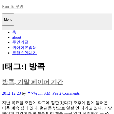
Skip
Run To 루인
to
content
Menu
홈
about
루인의글
퀴어이론입문
트랜스연대기
[태그:]
방콕
방콕, 기말 페이퍼 기간
Posted
2012-12-23
by
루인/ruin S.M. Pae
2 Comments
on
지난 목요일 오전에 학교에 잠깐 갔다가 오후에 집에 들어온
이후 계속 집에 있다. 현관문 밖으로 일절 안 나가고 있다. 기말
페이퍼 기간이라 콕 틀어박혀 계속 논문 읽고 정리하고 글 쓰