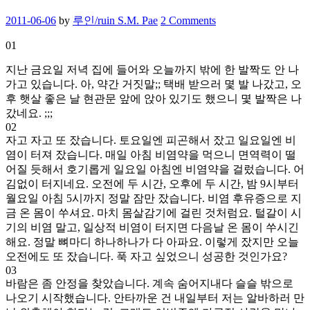
이
Posted
2011-06-06
by
루인/ruin S.M. Pae
2 Comments
퍼
on
기
01
간
지난 금요일 저녁 집에 들어와 오늘까지 밖에 한 발짝도 안 나
가고 있습니다. 아, 약간 거짓말;; 택배 받으러 몇 발 나갔고, 오
후 햇살 좋은 날 현관문 앞에 앉아 있기도 했으니 몇 발짝은 나
갔네요. ;;;
02
자고 자고 또 잤습니다. 토요일엔 피곤해서 잤고 일요일엔 비
염이 터져 잤습니다. 매일 아침 비염약을 먹으니 면역력이 떨
어질 듯해서 호기롭게 일요일 아침엔 비염약을 걸렀습니다. 어
김없이 터지네요. 오전에 두 시간, 오후에 두 시간, 밤 9시부터
월요일 아침 5시까지 정말 잠만 잤습니다. 비염 후유증으로 지
금 온 몸이 쑤셔요. 마치 몸살감기에 걸린 것처럼요. 털갈이 시
기의 비염 말고, 일상적 비염이 터지면 다음날 온 몸이 쑤시긴
해요. 정말 뼈마디 하나하나가 다 아파요. 이렇게 잤지만 오늘
오전에도 또 잤습니다. 푹 자고 싶었으니 성공한 것인가요?
03
바람은 좀 안정을 찾았습니다. 계속 숨어지내다 슬슬 밖으로
나오기 시작했습니다. 안타까운 건 내일부터 저는 알바하러 만