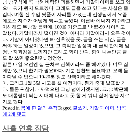
냥 방구석에 콕 박혀 바람만 괴롭히면서 기말페이퍼를 쓰고 있
으니 뭐가 뭔지 모르겠다. 그래도 글을 쓰고 있다는 사실은 즐
겁다. 며칠 전 수업 뒷풀이 자리를 가졌는데 선생님께서 요즘
에로스 지수가 어떻게 되냐고 물었다. 이른바 에너지 지수라고
이해해도 무방할 듯한데, 100을 기준으로 난 85-90 사이라고
말했다. 기말이라서 떨어진 것이 아니라 기말이라서 오른 것이
다. 기말이 아니었다면 80 전후였을 듯. 글을 쓰는 시간, 글을
써야 하는 일정이 있으면, 그 촉박한 일정과 내 글의 한계에 엄
청난 자괴감을 느끼지만 그래도 힘이 난다. 힘이 나는만큼 글
도 잘 쓰면 좋으련만.. 엉엉엉.
암튼 내일 오전엔 집 근처로 산책이라도 좀 해야겠다. 너무 집
에만 있으니 환기가 필요하다. 기분 전환도 필요하고. 오래 돌
아다닐 수 없으니 10-20분 정도 산책이라도 해야겠다.
아, 그리고 1월 3일 사고를 칠 예정이다. 뭔가 중대 발표할 거
다. 물론 귀찮거나 까먹으면 그냥 넘어가겠지만. 크. ;;; 박근혜
도 대통령이 되는 시대에 나라고 못 할 게 뭐냐 싶어 일단 지르
기로 했다.
방
Posted in
몸에 핀 달의 흔적
Tagged
글쓰기
,
기말 페이퍼
,
방콕
콕,
에 2개 댓글
기
말
사흘 연휴 잡담
페