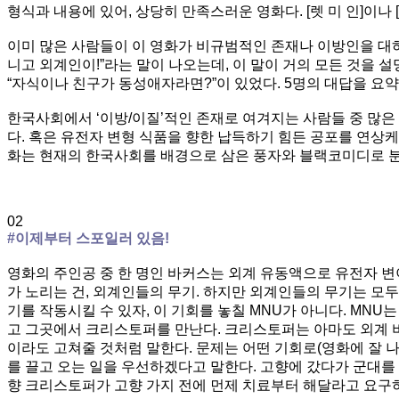
형식과 내용에 있어, 상당히 만족스러운 영화다. [렛 미 인]이나 
이미 많은 사람들이 이 영화가 비규범적인 존재나 이방인을 대하는
니고 외계인이!”라는 말이 나오는데, 이 말이 거의 모든 것을 설
“자식이나 친구가 동성애자라면?”이 있었다. 5명의 대답을 요약
한국사회에서 ‘이방/이질’적인 존재로 여겨지는 사람들 중 많은
다. 혹은 유전자 변형 식품을 향한 납득하기 힘든 공포를 연상케도
화는 현재의 한국사회를 배경으로 삼은 풍자와 블랙코미디로 분석
02
#이제부터 스포일러 있음!
영화의 주인공 중 한 명인 바커스는 외계 유동액으로 유전자 변
가 노리는 건, 외계인들의 무기. 하지만 외계인들의 무기는 모
기를 작동시킬 수 있자, 이 기회를 놓칠 MNU가 아니다. MN
고 그곳에서 크리스토퍼를 만난다. 크리스토퍼는 아마도 외계 비
이라도 고쳐줄 것처럼 말한다. 문제는 어떤 기회로(영화에 잘 
를 끌고 오는 일을 우선하겠다고 말한다. 고향에 갔다가 군대를
향 크리스토퍼가 고향 가지 전에 먼제 치료부터 해달라고 요구