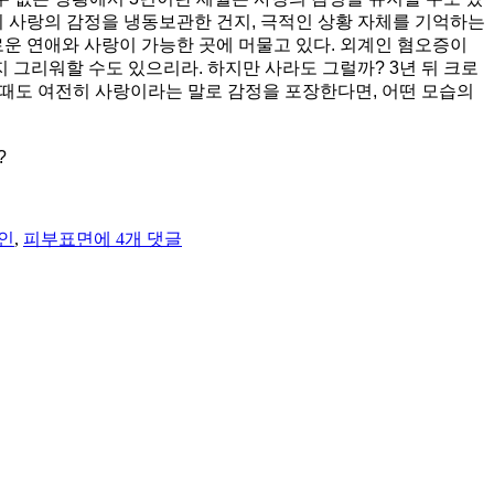
이 사랑의 감정을 냉동보관한 건지, 극적인 상황 자체를 기억하는
로운 연애와 사랑이 가능한 곳에 머물고 있다. 외계인 혐오증이
그리워할 수도 있으리라. 하지만 사라도 그럴까? 3년 뒤 크로
그때도 여전히 사랑이라는 말로 감정을 포장한다면, 어떤 모습의
?
[영
인
,
피부표면
에 4개 댓글
화]
디
스
트
릭
트
9:
이
방
인,
사