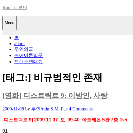
Skip
Run To 루인
to
content
Menu
홈
about
루인의글
퀴어이론입문
트랜스연대기
[태그:]
비규범적인 존재
[영화] 디스트릭트 9: 이방인, 사랑
Posted
2009-11-08
by
루인/ruin S.M. Pae
4 Comments
on
[디스트릭트 9] 2009.11.07. 토. 09:40. 아트레온 5관 7층 D-5
01