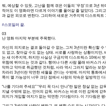
뭐, 예상할 수 있듯, 고난을 함께 겪은 이들의 ‘우정’으로 3년
적어도 이 영화라면 다르게 이야기를 풀어갈 줄 알았다). 그리
과 같은 외모로 변한다. 그리하여 새로운 거주지역 디스트릭트 
#스포일러 끝.
03
난 영화 마지막 부분에 주목했다.
자신의 의지로는 결코 돌아갈 수 없는, 그저 3년이란 확신할 수
도 없고, 찾아갈 수도 없는 상태. 서로를 사랑하는 상황이지만,
는 새 이주지역, 하지만 사실상 구금지역 디스트릭스 10에서 벗
위험에 뛰어드는 것과 같다. 행여나 다른 사람 몰래 바커스가 
악하고 악마로 취급했던 것처럼, 사라 역시 그러지 말라는 보장
차라리 3년이란 막연한 세월을 견디는 수밖에. 마지막 통화에서
쪽이 깰 가능성이 너무 크단 점에서 사랑의 약속은 일방적인 다
“나를 기다려 주세요” “우리 꼭 다시 만나”란 말은 창살 없는
지낼 수밖에 없는, 언어의 감옥. 바커스는 바로 이런 감옥에 갇
의지가 개입할 여지가 없는 막연한 기다림이다. 이 기다림은 평생
그리고 3년이면 사랑이 변하고, 또 변할 수도 있는 시간이다. 