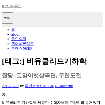
Skip
Run To 루인
to
content
Menu
홈
about
루인의글
퀴어이론입문
트랜스연대기
[태그:]
비유클리드기하학
잡담: 고양이뱃살곡면, 무한도전
Posted
2012-03-25
by
루인/ruin S.M. Pae
4 Comments
on
01
비유클리드 기하학을 제창한 수학자들이 고양이와 동거했다