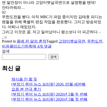
면 말안장이 아니라 고양이뱃살곡면으로 설명했을 텐데!
안타까워라…
02
무한도전을 봤다. 아직 MBC가 파업 중이지만 김태호 피디는
팬들을 위해 특별히 편집 작업을 완료했다. 그리고 방송되었
다. 어찌나 재밌던지.
그리고 이것은 꿈. 자고 일어났더니 평소보다 더 피곤하다. -
_-;;
Posted in
몸에 핀 달의 흔적
Tagged
고양이뱃살곡면
,
무한도전
,
잡
비유클리드기하학
에 4개 댓글
담:
검색
고
검색
양
이
최신 글
뱃
살
채식을 안 할 듯
곡
[부정기 퀴어 뉴스 브리핑] 2026. 05월 세번째
면,
요즘 본 연극 후기
무
[부정기 퀴어 뉴스 브리핑] 2026년 5월 두 번째
한
[부정기 퀴어 뉴스 브리핑] 2026년 5월 첫 번째
도
전