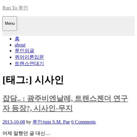
Skip
Run To 루인
to
content
Menu
홈
about
루인의글
퀴어이론입문
트랜스연대기
[태그:]
시사인
잡담.. : 광주비엔날레, 트랜스젠더 연구
자 등장?, 시사인-무지
Posted
2013-10-08
by
루인/ruin S.M. Pae
6 Comments
on
어제 말했던 글 대신…