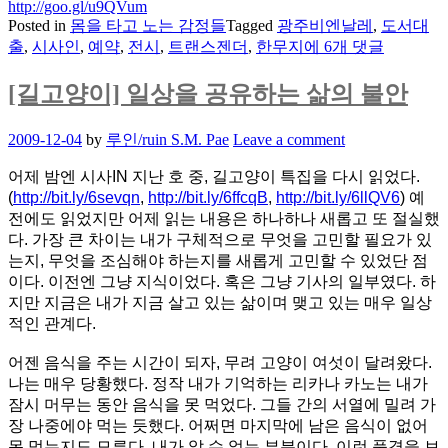
http://goo.gl/u9QVum
Posted in
몸을 타고 노는 감정들
Tagged
광주비엔날레
,
도서대
잡
출
,
시사인
,
예약
,
전시
,
트랜스젠더
,
한무지
에 6개 댓글
담..
:
[길고양이] 일상을 공유하는 삶의 불안
광
주
Posted
2009-12-04
by
루인/ruin S.M. Pae
Leave a comment
비
on
엔
어제 밤엔 시사IN 지난 호 중, 길고양이 특집을 다시 읽었다.
날
(
http://bit.ly/6sevqn
,
http://bit.ly/6ffcqB
,
http://bit.ly/6llQV6
) 예
레,
전에도 읽었지만 어제 읽는 내용은 하나하나 새롭고 또 절실했
트
다. 가장 큰 차이는 내가 구체적으로 무엇을 고민할 필요가 있
랜
는지, 무엇을 조심해야 하는지를 새롭게 고민할 수 있었단 점
스
이다. 이전엔 그냥 지식이었다. 혹은 그냥 기사의 일부였다. 하
젠
지만 지금은 내가 지금 살고 있는 삶이며 맺고 있는 매우 일상
더
적인 관계다.
연
구
어젠 음식을 주는 시간이 되자, 무려 고양이 여섯이 달려왔다.
자
나는 매우 당황했다. 정작 내가 기억하는 리카나 카노는 내가
등
잠시 머무는 동안 음식을 못 먹었다. 그들 간의 서열에 밀려 가
장?,
장 나중에야 먹는 듯했다. 어쩌면 마지막에 남은 음식이 없어
시
못 먹는지도 모른다. 내가 알 수 없는 부분이다. 이런 풍경을 보