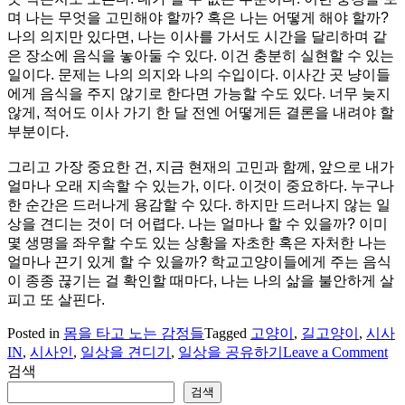
사
며 나는 무엇을 고민해야 할까? 혹은 나는 어떻게 해야 할까?
인-
나의 의지만 있다면, 나는 이사를 가서도 시간을 달리하며 같
무
은 장소에 음식을 놓아둘 수 있다. 이건 충분히 실현할 수 있는
지
일이다. 문제는 나의 의지와 나의 수입이다. 이사간 곳 냥이들
에게 음식을 주지 않기로 한다면 가능할 수도 있다. 너무 늦지
않게, 적어도 이사 가기 한 달 전엔 어떻게든 결론을 내려야 할
부분이다.
그리고 가장 중요한 건, 지금 현재의 고민과 함께, 앞으로 내가
얼마나 오래 지속할 수 있는가, 이다. 이것이 중요하다. 누구나
한 순간은 드러나게 용감할 수 있다. 하지만 드러나지 않는 일
상을 견디는 것이 더 어렵다. 나는 얼마나 할 수 있을까? 이미
몇 생명을 좌우할 수도 있는 상황을 자초한 혹은 자처한 나는
얼마나 끈기 있게 할 수 있을까? 학교고양이들에게 주는 음식
이 종종 끊기는 걸 확인할 때마다, 나는 나의 삶을 불안하게 살
피고 또 살핀다.
Posted in
몸을 타고 노는 감정들
Tagged
고양이
,
길고양이
,
시사
on
IN
,
시사인
,
일상을 견디기
,
일상을 공유하기
Leave a Comment
[
검색
고
검색