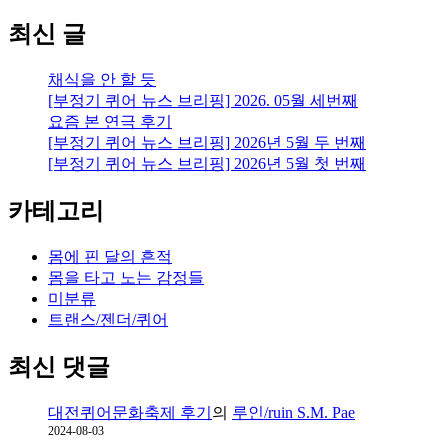
양
이
최신 글
일
상
채식을 안 할 듯
을
[부정기 퀴어 뉴스 브리핑] 2026. 05월 세번째
공
요즘 본 연극 후기
유
[부정기 퀴어 뉴스 브리핑] 2026년 5월 두 번째
하
[부정기 퀴어 뉴스 브리핑] 2026년 5월 첫 번째
는
삶
카테고리
의
불
안
몸에 핀 달의 흔적
몸을 타고 노는 감정들
미분류
트랜스/젠더/퀴어
최신 댓글
대전퀴어문화축제 후기
의
루인/ruin S.M. Pae
2024-08-03