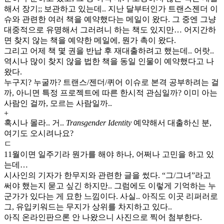
해서 장기;; 보관하고 있는데.. 지난 달부터인가 트랜스젠더 이
슈와 관련한 여러 책을 예약했다는 메일이 왔다. 그 중엔 그냥
대중적으로 유명해서 그러려니 하는 책도 있지만… 어지간하
면 찾지 않는 책을 예약한 메일에, 뭔가 촉이 왔다.
그리고 어제 책 몇 권을 반납 후 재대출하려고 했는데.. 어랏..
역시나 많이 찾지 않을 법한 책을 동일 인물이 예약했다고 나
왔다.
누구지? 누굴까? 트랜스/젠더/퀴어 이슈로 본격 공부하려는 걸
까, 아니면 특정 프로젝트에 따른 한시적 관심일까? 이미 아는
사람인 걸까, 모르는 사람일까..
+
혹시나 몰라.. 거..
Transgender Identity
예약해서 대출하신 분,
여기도 오시려나요?
ㄷ
11월이면 일주기라 뭔가를 해야 하나, 어쩌나 고민을 하고 있
는데…
시사인의 기자가 한무지와 관련한 글을 썼다. “그/그녀”라고
써야 했는지 묻고 싶긴 하지만.. 그럼에도 이렇게 기억하는 누
군가가 있다는 게 묘한 느낌이다. 사실.. 아직도 이곳 리퍼러로
그, 유입키워드는 무지가 상위를 차지하고 있다..
아직 온라인판으론 안 나왔으니 사진으로 찍어 첨부한다.