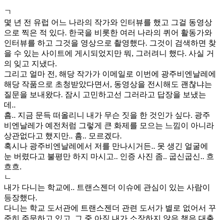
ㄱ
몇 년 전 유럽 어느 나라의 작가와 인터뷰를 했고 그걸 동영상
으로 찍은 적 있다. 한국을 비롯한 여러 나라의 퀴어 활동가와
인터뷰를 하고 그것을 영상으로 촬영했다. 그것이 검색하면 찾
을 수 있는 사이트에 게시되었지만 뭐, 그러려니 했다. 사실 거
의 잊고 지냈다.
그리고 얼마 전, 해당 작가가 이메일로 이번에 광주비엔날레에
해당 작품으로 초청받았다면서, 동영상을 전시해도 괜찮냐는
질문을 보내왔다. 잠시 고민하고선 그러라고 답장을 보냈는
데..
흠.. 지금 문득 떠올리니 내가 무슨 짓을 한 것인가 싶다. 광주
비엔날레가 예전처럼 그렇게 큰 화제를 모으는 느낌이 아니라
상관없다고 했지만.. 흠.. 모르겠다.
혹시나 광주비엔날레에서 저를 만나시거든.. 못 생긴 얼굴에
눈 버렸다고 불평만 하지 마시고.. 인증 사진 좀.. 굽신굽신.. 흐
흐흐.
ㄴ
내가 다니는 학교에.. 트랜스젠더 이슈에 관심이 있는 사람이
등장했다.
다니는 학교 도서관에 트랜스젠더 관련 도서가 별로 없어서 꾸
준히 주문하고 있고, 그 중 아직 내가 소장하지 않은 책은 대출