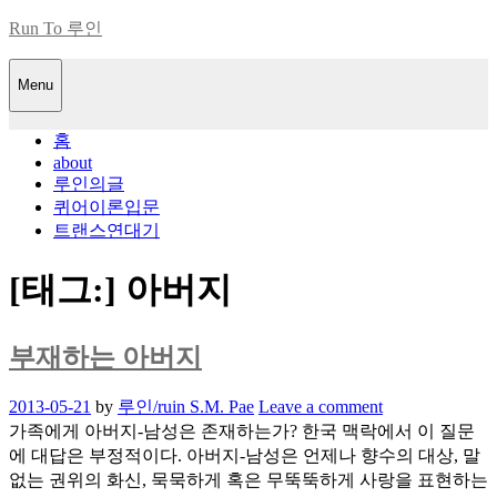
Skip
Run To 루인
to
content
Menu
홈
about
루인의글
퀴어이론입문
트랜스연대기
[태그:]
아버지
부재하는 아버지
Posted
2013-05-21
by
루인/ruin S.M. Pae
Leave a comment
on
가족에게 아버지-남성은 존재하는가? 한국 맥락에서 이 질문
에 대답은 부정적이다. 아버지-남성은 언제나 향수의 대상, 말
없는 권위의 화신, 묵묵하게 혹은 무뚝뚝하게 사랑을 표현하는