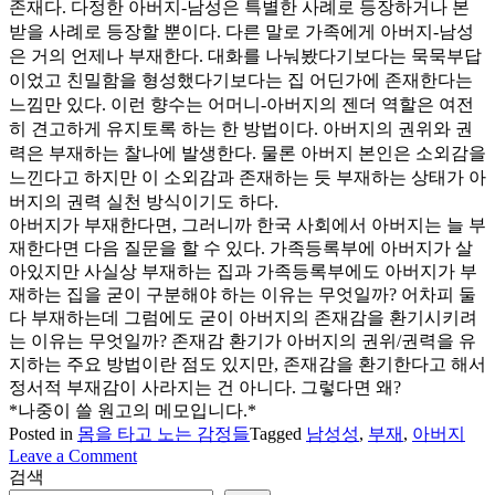
존재다. 다정한 아버지-남성은 특별한 사례로 등장하거나 본
받을 사례로 등장할 뿐이다. 다른 말로 가족에게 아버지-남성
은 거의 언제나 부재한다. 대화를 나눠봤다기보다는 묵묵부답
이었고 친밀함을 형성했다기보다는 집 어딘가에 존재한다는
느낌만 있다. 이런 향수는 어머니-아버지의 젠더 역할은 여전
히 견고하게 유지토록 하는 한 방법이다. 아버지의 권위와 권
력은 부재하는 찰나에 발생한다. 물론 아버지 본인은 소외감을
느낀다고 하지만 이 소외감과 존재하는 듯 부재하는 상태가 아
버지의 권력 실천 방식이기도 하다.
아버지가 부재한다면, 그러니까 한국 사회에서 아버지는 늘 부
재한다면 다음 질문을 할 수 있다. 가족등록부에 아버지가 살
아있지만 사실상 부재하는 집과 가족등록부에도 아버지가 부
재하는 집을 굳이 구분해야 하는 이유는 무엇일까? 어차피 둘
다 부재하는데 그럼에도 굳이 아버지의 존재감을 환기시키려
는 이유는 무엇일까? 존재감 환기가 아버지의 권위/권력을 유
지하는 주요 방법이란 점도 있지만, 존재감을 환기한다고 해서
정서적 부재감이 사라지는 건 아니다. 그렇다면 왜?
*나중이 쓸 원고의 메모입니다.*
Posted in
몸을 타고 노는 감정들
Tagged
남성성
,
부재
,
아버지
on
Leave a Comment
부
검색