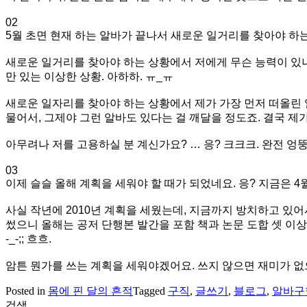
02
5월 초면 현재 하는 알바가 끝나서 새로운 일거리를 찾아야 하는 
새로운 일거리를 찾아야 하는 상황에서 저에게 무슨 능력이 있나
만 있는 이상한 상황. 아하하. ㅠ_ㅠ
새로운 일자리를 찾아야 하는 상황에서 제가 가장 먼저 떠올린 
물어서, 그제야 그런 알바도 있다는 걸 깨달을 정도죠. 결국 제
아무려나 저를 고용하실 분 계신가요? … 응? 크크크. 완전 엉뚱한 결
03
이제 슬슬 올해 계획을 세워야 할 때가 되었네요. 응? 지금은 4
사실 작년에 2010년 계획을 세웠는데, 지금까지 방치하고 있
썼으니 올해는 공저 단행본 발간을 포함 책과 논문 도합 셋 이상
-_-;; 흐흐.
암튼 뭔가를 쓰는 계획을 세워야겠어요. 쓰지 않으면 재미가 
Posted in
몸에 핀 달의 흔적
Tagged
구직
,
글쓰기
,
블로그
,
알바구
검색