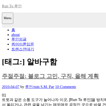
Skip
Run To 루인
to
content
Menu
홈
about
루인의글
퀴어이론입문
트랜스연대기
[태그:]
알바구함
주절주절: 블로그 고민, 구직, 올해 계획
Posted
2010-04-07
by
루인/ruin S.M. Pae
10 Comments
on
01
트윗과 같은 소통 도구가 늘어나자 이곳, [Run To 루인]을
서 올리거나, 관련 글을 남기는 매우매우 공적인 곳으로 바꿀 건