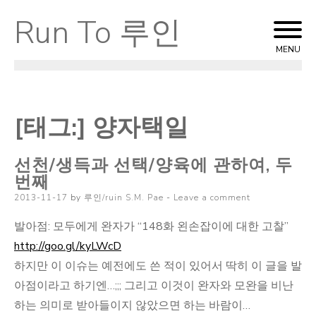
Run To 루인
Skip
to
MENU
content
[태그:]
양자택일
선천/생득과 선택/양육에 관하여, 두
번째
Posted
2013-11-17
by
루인/ruin S.M. Pae
Leave a comment
on
발아점: 모두에게 완자가 “148화 왼손잡이에 대한 고찰”
http://goo.gl/kyLWcD
하지만 이 이슈는 예전에도 쓴 적이 있어서 딱히 이 글을 발
아점이라고 하기엔…;;; 그리고 이것이 완자와 모완을 비난
하는 의미로 받아들이지 않았으면 하는 바람이…