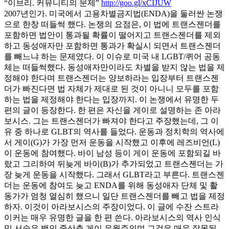
“이브리. 커뮤니티의 문제”
http://goo.gl/xCIJUW
2007년인가. 미국에서 고용차별금지법(ENDA)을 둘러싼 논쟁
으로 한창 떠들썩 했다. 논쟁의 요점은, 이 법에 트랜스젠더를
포함하면 법안이 통과될 확률이 떨어지고 트랜스젠더를 제외
하고 동성애자만 포함하면 통과가 확실시 되면서 트랜스젠더
를 빼느냐 하는 문제였다. 이 이슈로 미국 내 LGBT/퀴어 공동
체는 떠들썩했다. 동성애자만이라도 차별을 받지 않는 법을 제
정해야 한다며 트랜스젠더는 양보하라는 입장부터 트랜스젠
더가 빠진다면 법 자체가 제대로 된 것이 아니니 모두를 포함
하는 법을 제정해야 한다는 입장까지. 이 논쟁에서 유명한 두
편의 글이 등장한다. 한 편은 자신을 게이로 설명하는 존 아라
보시스. 그는 트랜스젠더가 빠져야 한다고 주장했는데, 그 이
유 중 하나로 GLBT의 역사를 들었다. 운동과 정치학의 역사에
서 게이(G)가 가장 먼저 운동을 시작했고 이후에 레즈비언(L)
이 운동에 참여했다. 바이 남성 등이 게이 운동에 포함되길 바
랐고 그리하여 뒤늦게 바이(B)가 추가되었고 트랜스젠더는 가
장 늦게 운동을 시작했다. 그래서 GLBT라고 부른다. 트랜스젠
더는 운동에 참여도 늦고 ENDA를 위해 동성애자 단체 및 활
동가가 엄청 열심히 했으니 일단 트랜스젠더를 빼고 법을 제정
하자. 이것이 아라보시스의 주장이었다. 이 글에 수잔 스트라
이커는 매우 유명한 글을 한 편 쓴다. 아라보시스의 역사 인식
및 서술은 백인 중산층 게이 우월주의며 그것은 매우 잘못된