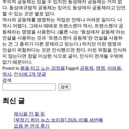
주의적 공동체는 있을 수 있지만 동성애자 공동체는 거의 없
다. 동성애규범적 공동체는 있어도 동성애자 공동체라고 단언
할 수 있는 곳은 별로 없다.
역사와 공동체를 명명하는 작업은 언제나 어려운 일이다. 나
역시 어렵다. 그래서 때때로 트랜스젠더 역사, 트랜스젠더 공
동체라는 명명을 사용한다. (물론 나는 ‘동성애자 공동체’라는
언설을 사용하는 것과 ‘트랜스젠더 공동체’란 언설을 사용하
는 건 그 층위가 다른 문제라고 믿는다.) 하지만 이런 명명과
언설이 위험하다는 것은 인식했으면 한다. 이런 위험을 인식하
지 않는다면 정말 이상한 식으로 글이, 인식이 전개될 수밖에
없기 때문이다.
Posted in
몸을 타고 노는 감정들
Tagged
공동체
,
명명
,
어려움
,
공
역사
,
인식
에 2개 댓글
동
검색
체
검색
를
어
최신 글
떻
게
채식을 안 할 듯
명
[부정기 퀴어 뉴스 브리핑] 2026. 05월 세번째
명
요즘 본 연극 후기
할