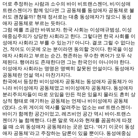
더로 추정하는 사람과 소수의 바이 비트랜스젠더, 비/이성애
트랜스젠더가 함께 있다면 그 공동체를 동성애자 공동체로 불
러도 괜찮을까? 현재 정서로는 대충 동성애자가 많으니 동성
애자 공동체로 부르는 듯하다.
그럼 예를 조금만 바꿔보자. 한국 사회는 이성애규범성, 이성
애중심주의가 상당한 사회라고 한다. 그렇다면 한국 사회를 이
성애자 사회라고 부를 수 있는가? 아니다. 결코 그럴 수 없다는
건, 적어도 이곳에 오는 분이라면 동의할 것이다. 한국을 이성
애자 사회라고 부르는 순간, 현존하는 무수한 퀴어가 모두 삭
제된다. 행여라도 존재한다면 그는 한국인이 아니어야 한다.
이성애자 사회라는 명명은 명백히 잘못된 언설이다. 동성애자
공동체란 언설 역시 마찬가지다.
한국에서 등장한 비이성애자 공동체는 동성애자 공동체가 아
니라 비이성애자 공동체였고 비이성애자 공동체다. 동성애자
분리주의자들이 따로 모임을 만든 적은 있을지 몰라도 흔히 상
상적 형태로 얘기하는 공동체는 언제나 비이성애자 공동체
(였)다. 소위 게이의 역사를 알려주는 업소는 mtf 트랜스젠더-
바이가 함께한 공간이었고, 레즈비언 공간 역시 바이-트랜스
젠더가 늘 함께했다. 다른 말로 역사와 현재를 꼼꼼하게 따졌
을 때 소위 동성애자 공동체라는 곳은 없다. ‘여기 이곳이 동성
애자 공동체’라고 주장하는 담론이 있을 뿐이다. 동성애중심