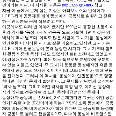
것이라는 비판. 더 자세한 내용은
http://goo.gl/54tkG
참고.
지금 이 글에서 문제 삼는 지점은 아라보시스의 인식이다.
LGBT/퀴어 공동체를 게이/동성애자 공동체로 환원하고 전유
하는 인식론을 문제 삼으려고 한다.
이곳에서도 여러 번 이야기 했지만 1990년대 등장한 초동회 이
후의 역사를 ‘동성애자 인권운동’으로 기술한다면 이것은 명
백하게 역사 날조다. 아직도 많은 사람이 그 시기를 ‘동성애자
인권운동’이 시작한 시기로 잘못 기술하고 있지만 그 시기는
LGBT/퀴어 인권운동이 본격 등장한 시기다. 그 시기부터 함께
한 활동가 중엔 동성애자도 있었지만 트랜스젠더도 있었고 바
이/양성애자도 있었다. 혹은 어느 쪽으로도 분명하게 구분할
수 없는 이들도 있었다. 즉 그 시기 운동은 동성애자만 혹은 동
성애자 중심으로 전개된 것이 아니라 LGBT/퀴어가 함께 운동
을 전개했다. 그러니 이 역사를 ‘동성애자 인권운동’으로 명명
한다면 다양한 문제가 발생한다. 그 문제를 간단하게 요약하면
‘역사 날조’다. 그리고 어떤 역사를 특정 범주, 여기선 동성애
자의 역사로 전유하는 것 또한 동성애규범성의 문제다.
동성애자 공동체는 존재하는가? 존재한다면 그곳은 어떤 공간
인가? 혹은 어떤 공간이어야 하는가? 만약 소위 동성애자 공동
체에 비동성애-비이성애자가 함께 한다면 그 공동체를 동성애
자 공동체로 불러도 괜찮을까? 즉, 다수의 동성애 비트랜스젠