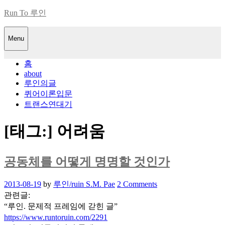
Skip
Run To 루인
to
content
Menu
홈
about
루인의글
퀴어이론입문
트랜스연대기
[태그:]
어려움
공동체를 어떻게 명명할 것인가
Posted
2013-08-19
by
루인/ruin S.M. Pae
2 Comments
on
관련글:
“루인. 문제적 프레임에 갇힌 글”
https://www.runtoruin.com/2291