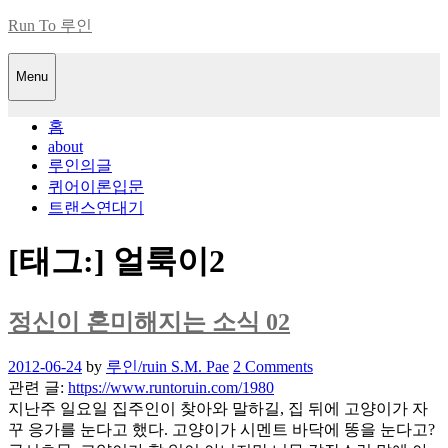
Skip
Run To 루인
to
content
Menu
홈
about
루인의글
퀴어이론입문
트랜스연대기
[태그:]
얼룩이2
정신이 혼미해지는 소식 02
Posted
2012-06-24
by
루인/ruin S.M. Pae
2 Comments
on
관련 글:
https://www.runtoruin.com/1980
지난주 일요일 집주인이 찾아와 말하길, 집 뒤에 고양이가 자
꾸 응가를 눈다고 했다. 고양이가 시멘트 바닥에 똥을 눈다고?