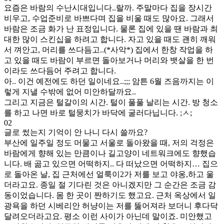
지
요즘은 바람의 수난시대입니다..랄까. 주말마다 집을 장시간
는
비우고, 수업준비로 바쁘다며 집을 비울 때도 많아요. 그래서
소
바람은 조금 화가 난 표정입니다. 물론 집에 있을 땐 바람과 최
식
대한 많이 스킨십을 하려고 합니다. 자고 있을 때도 괜히 깨워
02
서 껴안고, 머리를 쓰다듬고..(*사악*) 집에서 한창 작업을 하
고 있을 때도 바람이 부르면 돌아보거나 머리와 뱃살을 한 번
이라도 쓰다듬어 주려고 합니다.
아.. 이건 예전에도 하던 일이네요..;;; 암튼 6월 즈음까지는 이
렇게 지낼 수밖에 없어 미안하달까요..
그리고 지금은 털갈이의 시간. 털이 풀풀 날리는 시간. 방 청소
를 하고 나면 바로 털뭉치가 바닥에 굴러다닙니다. ;ㅅ;
02
글로 썼는지 기억이 안 나니 다시 쓸까요?
부산에 일주일 정도 머물고 서울로 돌아왔을 때, 저의 걱정은
바람에게 향해 있는 만큼이나 길고양이 네트워크에도 향했습
니다. 배 곪고 있으면 어떡하지.. 다 떠났으면 어떡하지… 집으
로 돌아온 날, 집 근처에선 얼룩이2가 저를 보고 야옹,하고 울
더라고요. 종일 절 기다린 것은 아니겠지만 그 순간은 조금 감
동이었습니다. 몸 한 곳이 짠하기도 했고요. 근처 옥상에서 일
광욕을 하던 시베리안 허냥이는 저를 뚫어져라 보더니 후다닥
달려오더라고요. 평소 이런 사이가 아닌데 말이죠. 미안했고