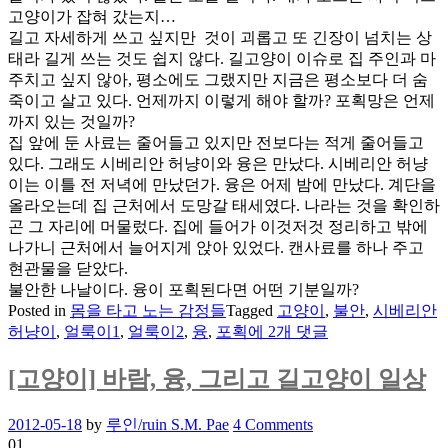
고양이가 잡혀 갔는지…
길고 자세하게 쓰고 싶지만 것이 괴롭고 또 긴장이 넘치는 상
태라 길게 쓰는 것도 쉽지 않다. 길고양이 이슈로 집 주인과 마
주치고 싶지 않아, 평소에도 그랬지만 지금은 평소보다 더 숨
죽이고 살고 있다. 언제까지 이렇게 해야 할까? 포획망은 언제
까지 있는 것일까?
집 앞에 둔 사료는 줄어들고 있지만 전보다는 적게 줄어들고
있다. 그래도 시베리안 허냥이와 융은 만났다. 시베리안 허냥
이는 이틀 전 저녁에 만났던가. 융은 어제 밤에 만났다. 계단을
올라오는데 집 근처에서 도망갈 태세였다. 나라는 것을 확인하
곤 그 자리에 머물렀다. 집에 들어가 이것저것 정리하고 밖에
나가니 근처에서 늘어지게 앉아 있었다. 캔사료를 하나 주고
현관물을 닫았다.
불안한 나날이다. 융이 포획된다면 어떤 기분일까?
Posted in
몸을 타고 노는 감정들
Tagged
고양이
,
불안
,
시베리안
정
허냥이
,
얼룩이1
,
얼룩이2
,
융
,
포획
에 2개 댓글
신
이
[고양이] 바람, 융, 그리고 길고양이 일상
혼
미
Posted
2012-05-18
by
루인/ruin S.M. Pae
4 Comments
해
on
01