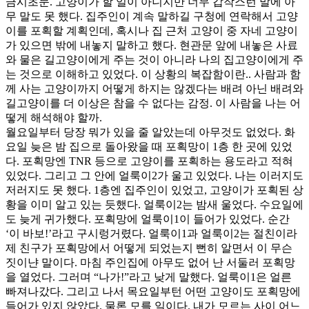
금시초문. 고양이가 할 일이 아니지만 너무 갑작스런 말에 아
무 말도 못 했다. 집주인이 계속 말하길 구청에 연락해서 고양
이를 포획할 계획인데, 혹시나 집 근처 고양이 중 자네 고양이
가 있으면 밖에 내놓지 말하고 했다. 현관문 앞에 내놓은 사료
와 물은 길고양이에게 주는 것이 아니라 나의 집고양이에게 주
는 것으로 이해하고 있었다. 이 상황의 복잡함이란.. 사람과 함
께 사는 고양이까지 어떻게 하지는 않겠다는 배려 아닌 배려와
길고양이를 더 이상은 참을 수 없다는 감정. 이 사람을 나는 어
떻게 해석해야 할까.
월요일부터 당장 뭐가 있을 줄 알았는데 아무것도 없었다. 화
요일 늦은 밤 집으로 돌아왔을 때 포획망이 1층 한 곳에 있었
다. 포획망엔 TNR 등으로 고양이를 포획하는 용도라고 적혀
있었다. 그리고 그 안에 얼룩이2가 울고 있었다. 나는 이러지도
저러지도 못 했다. 1층엔 집주인이 있었고, 고양이가 포획된 상
황을 이미 알고 있는 듯했다. 얼룩이2는 밤새 울었다. 수요일에
도 늦게 귀가했다. 포획망에 얼룩이1이 들어가 있었다. 순간
‘이 바보!’라고 구시렁거렸다. 얼룩이1과 얼룩이2는 절친이라
제 친구가 포획망에서 어떻게 되었는지 뻔히 알면서 이 무슨
짓이냔 말이다. 마침 주인집에 아무도 없어 난 서둘러 포획망
을 열었다. 그러며 “나가!”라고 낮게 말했다. 얼룩이1은 얼른
빠져나갔다. 그리고 나서 목요일부턴 어떤 고양이도 포획망에
들어가 있지 않았다. 물론 모를 일이다. 내가 모르는 사이 어느