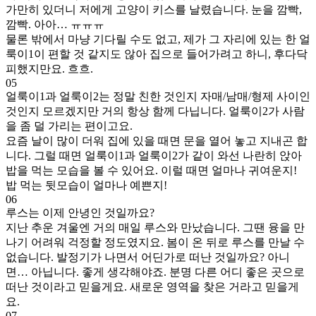
가만히 있더니 저에게 고양이 키스를 날렸습니다. 눈을 깜빡,
깜빡. 아아… ㅠㅠㅠ
물론 밖에서 마냥 기다릴 수도 없고, 제가 그 자리에 있는 한 얼
룩이1이 편할 것 같지도 않아 집으로 들어가려고 하니, 후다닥
피했지만요. 흐흐.
05
얼룩이1과 얼룩이2는 정말 친한 것인지 자매/남매/형제 사이인
것인지 모르겠지만 거의 항상 함께 다닙니다. 얼룩이2가 사람
을 좀 덜 가리는 편이고요.
요즘 날이 많이 더워 집에 있을 때면 문을 열어 놓고 지내곤 합
니다. 그럴 때면 얼룩이1과 얼룩이2가 같이 와선 나란히 앉아
밥을 먹는 모습을 볼 수 있어요. 이럴 때면 얼마나 귀여운지!
밥 먹는 뒷모습이 얼마나 예쁜지!
06
루스는 이제 안녕인 것일까요?
지난 추운 겨울엔 거의 매일 루스와 만났습니다. 그땐 융을 만
나기 어려워 걱정할 정도였지요. 봄이 온 뒤로 루스를 만날 수
없습니다. 발정기가 나면서 어딘가로 떠난 것일까요? 아니
면… 아닙니다. 좋게 생각해야죠. 분명 다른 어디 좋은 곳으로
떠난 것이라고 믿을게요. 새로운 영역을 찾은 거라고 믿을게
요.
07