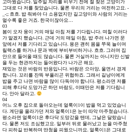
고마웠습니다. 일주일 자리를 비우기 전에 절 찾은 고양이가
그대로 다 저를 찾았습니다. 물론 우리의 거리는 여전하고요. -
_-;; 흐흐. 밥 줘봐야 다 소용없지만 길고양이와 사람의 거리는
멀수록 좋은 거죠. 한국이잖아요…
03
봄이 오자 융이 거의 매일 아침 저를 기다립니다. 며칠 이러다
가 말겠지 했습니다. 근데 거의 매일 아침, 밥 주러 나가면 문
앞에서 저를 기다리고 있습니다. 융은 괜히 몸을 쭈욱 늘이며
릴랙스를 하거나 문과 벽에 부비부비하거나. 흐흐. 그러며 집
안으로 들어올 때도 많습니다. 물론 거실까지는 아니지만 신발
을 두는 현관까지는 들어왔다가 나가곤 해요.
재밌는 것은 바람의 반응입니다. 바람은 으아앙, 울면서 경계
합니다. 꼬리를 잔뜩 부풀리곤 위협하죠. 그래서 길냥이에게
밥을 주고 나면 바람을 많이 다독여야 합니다. 평소라면 저를
피해 후다닥 도망가곤 하던 바람도, 이때만은 저를 기다립니
다. 안아 달라고.
04
어느 오후 집으로 돌아오는데 얼룩이1이 밥을 먹고 있었습니
다. 계단을 올라가던 저와 얼룩이1은 눈이 따악 마주쳤습니다.
평소라면 얼룩이1은 후다닥 도망갔을 텐데, 그날은 달랐습니
다. 물론 저도 조심했고요. 일부러 뒤로 물러났고 눈을 마주쳤
다 피하길 반복하며 딴청을 피웠으니까요. 얼룩이1은 그대로