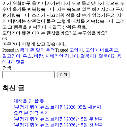
이가 위협하듯 울며 다가가면 다시 뒤로 물러났다가 옆으로 누
우며 울기를 반복했습니다. 저는 속으로 얼른 헤어지라고 구시
렁거렸습니다. 소리가 시끄러워 잠을 잘 수가 없었거든요. 저
의 바람과는 상관없이 둘은 그렇게 대치를 계속했습니다. 그리
고 그 행동을 반복하더니 결국 상황은 종료.
도망가야 했던 아이는 괜찮을까요? 또 누구였을까요?
08
아무려나 이렇게 살고 있습니다.
Posted in
몸에 핀 달의 흔적
Tagged
고양이
,
고양이 네트워크
,
[고
길고양이
,
루스
,
바람
,
시베리안 허냥이
,
얼룩이1
,
얼룩이2
,
융
양
에 4개 댓글
이]
검색
바
검색
람,
융,
최신 글
그
리
채식을 안 할 듯
고
[부정기 퀴어 뉴스 브리핑] 2026. 05월 세번째
길
요즘 본 연극 후기
고
[부정기 퀴어 뉴스 브리핑] 2026년 5월 두 번째
양
[부정기 퀴어 뉴스 브리핑] 2026년 5월 첫 번째