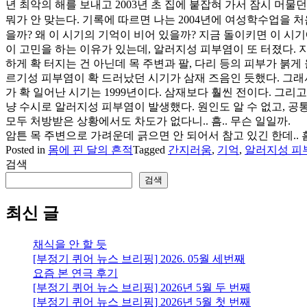
년 최악의 해를 보내고 2003년 초 집에 붙잡혀 가서 잠시 머
뭐가 안 맞는다. 기록에 따르면 나는 2004년에 여성학수업을 처음
을까? 왜 이 시기의 기억이 비어 있을까? 지금 돌이키면 이 시기
이 고민을 하는 이유가 있는데, 알러지성 피부염이 또 터졌다. 
하게 확 터지는 건 아닌데 목 주변과 팔, 다리 등의 피부가 붉
르기성 피부염이 확 드러났던 시기가 삼재 즈음인 듯했다. 그래
가 확 일어난 시기는 1999년이다. 삼재보다 훨씬 전이다. 그리
냥 수시로 알러지성 피부염이 발생했다. 원인도 알 수 없고, 공
모두 처방받은 상황에서도 차도가 없다니.. 흠.. 무슨 일일까.
암튼 목 주변으로 가려운데 긁으면 안 되어서 참고 있긴 한데.. 
Posted in
몸에 핀 달의 흔적
Tagged
간지러움
,
기억
,
알러지성 피
검색
검색
최신 글
채식을 안 할 듯
[부정기 퀴어 뉴스 브리핑] 2026. 05월 세번째
요즘 본 연극 후기
[부정기 퀴어 뉴스 브리핑] 2026년 5월 두 번째
[부정기 퀴어 뉴스 브리핑] 2026년 5월 첫 번째