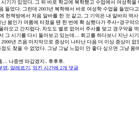
물던 시기가 있었다. 그 뒤 바로 학교에 복학했고 수업에서 여성학
 들었다. 그런데 2003년 복학해서 바로 여성학 수업을 들었다고? 
에 헌책방에서 처음 알바를 한 것 같고, 그 기억은 내 알바의 역사
지난 봄인가 여름에 터졌을 땐 한 번에 확 심했다가 주사+경구약으
게 올라오고 간지럽다. 차도도 별로 없어서 주사를 맞고 경구약을 
서 그 시기를 다시 돌아보고 있는데… 회고를 하다보니 지난 시
고 2000년 즈음 마지막으로 증상이 나타난 다음 더 이상 증상이 없
통점도 찾을 수 없었다. 그냥 그날 느낌이 안 좋다 싶으면 그냥 
흠… 나중엔 따갑겠지.. 후후후.
알
부염
,
알레르기
,
엉킨 시간
에 2개 댓글
러
지,
알
레
르
기
성
피
부
염