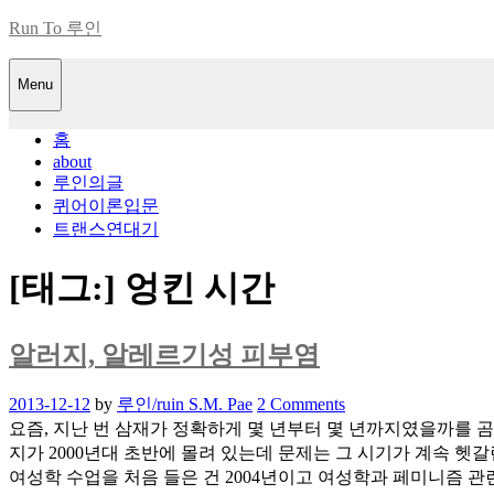
Skip
Run To 루인
to
content
Menu
홈
about
루인의글
퀴어이론입문
트랜스연대기
[태그:]
엉킨 시간
알러지, 알레르기성 피부염
Posted
2013-12-12
by
루인/ruin S.M. Pae
2 Comments
on
요즘, 지난 번 삼재가 정확하게 몇 년부터 몇 년까지였을까를 곰곰
지가 2000년대 초반에 몰려 있는데 문제는 그 시기가 계속 헷갈린
여성학 수업을 처음 들은 건 2004년이고 여성학과 페미니즘 관련 