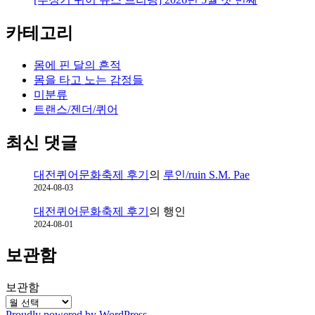
을
찾
카테고리
는
과
정
몸에 핀 달의 흔적
몸을 타고 노는 감정들
미분류
트랜스/젠더/퀴어
최신 댓글
대전퀴어문화축제 후기
의
루인/ruin S.M. Pae
2024-08-03
대전퀴어문화축제 후기
의
행인
2024-08-01
보관함
보관함
Proudly powered by WordPress