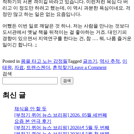
적하기의 서론 격이길 바라고 있습니다. 이런저런 욕심 다 버
리고 이 정도만 하려고 했는데, 이 역시 과분한 욕심이네요. 걱
정만 많고 하는 일은 없는 요즘입니다.
어쨌든 이번 일로 깨달은 것 하나. 저는 사람을 만나는 것보다
도서관에서 옛날 책을 뒤적이는 걸 좋아하는 거죠. 대인기피
경향이 있으면서 지역연구를 한다는 건, 참 ….
뭐, 나름 즐거운
일이긴 합니다. ;;
Posted in
몸을 타고 노는 감정들
Tagged
글쓰기
,
역사 추적
,
이
on
태원
,
자료
,
트랜스젠더
,
흔적찾기
Leave a Comment
이
검색
태
검색
원,
트
최신 글
랜
스
채식을 안 할 듯
젠
[부정기 퀴어 뉴스 브리핑] 2026. 05월 세번째
더:
요즘 본 연극 후기
흔
[부정기 퀴어 뉴스 브리핑] 2026년 5월 두 번째
적
[부정기 퀴어 뉴스 브리핑] 2026년 5월 첫 번째