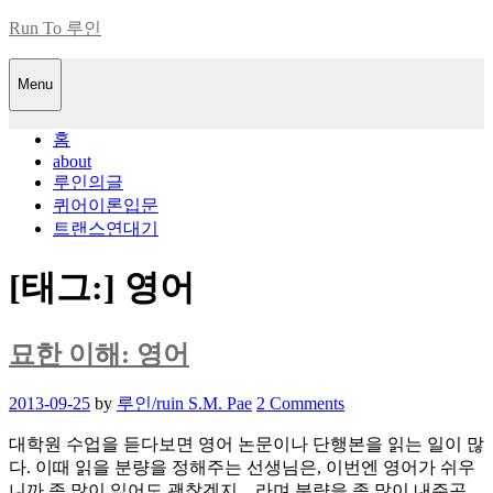
Skip
Run To 루인
to
content
Menu
홈
about
루인의글
퀴어이론입문
트랜스연대기
[태그:]
영어
묘한 이해: 영어
Posted
2013-09-25
by
루인/ruin S.M. Pae
2 Comments
on
대학원 수업을 듣다보면 영어 논문이나 단행본을 읽는 일이 많
다. 이때 읽을 분량을 정해주는 선생님은, 이번엔 영어가 쉬우
니까 좀 많이 읽어도 괜찮겠지…라며 분량을 좀 많이 내주곤