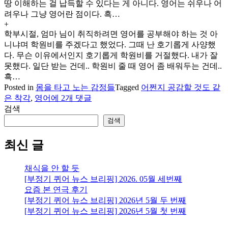
땅 이해하는 걸 납득할 수 있다는 게 아니다. 영어는 쉬우나 어
려우나 그냥 영어란 점이다. 흑…
+
학부시절, 엄마 님이 취직하려면 영어를 공부해야 하는 것 아
니냐며 학원비를 주겠다고 했었다. 그때 난 호기롭게 사양했
다. 무슨 이유에서인지 호기롭게 학원비를 거절했다. 내가 잘
못했다. 일단 받는 건데.. 학원비 줄 때 영어 좀 배워두는 건데..
흑…
Posted in
몸을 타고 노는 감정들
Tagged
어쩐지 공감할 것도 같
묘
은 착각
,
영어
에 2개 댓글
한
검색
이
검색
해:
영
최신 글
어
채식을 안 할 듯
[부정기 퀴어 뉴스 브리핑] 2026. 05월 세번째
요즘 본 연극 후기
[부정기 퀴어 뉴스 브리핑] 2026년 5월 두 번째
[부정기 퀴어 뉴스 브리핑] 2026년 5월 첫 번째