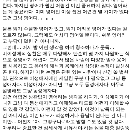
한다. 하지만 영어가 쉽건 어렵건 이건 중요하지 않다. 영어라
는 게 중요하다. 이미 영어인 이상 쉽건 어렵건 별 차이가 없다.
그건 그냥 영어다. ㅠㅠㅠ
물론 읽기 수월한 영어가 있고, 읽기 어려운 영어가 있다는 걸
모르진 않는다. 그럼에도 어차피 영어일 뿐이다. 쉬운 영어라
고 부담이 덜한 건 아니니까.
그런데… 어제 밤 이런 생각을 하며 청소하다가 문득…
비이성애적 실천은 매우 다양해서 단순히 몇 가지 나열하는 식
으로 설명하기 어렵다. 그래서 많은 사람이 다양한 범주 용어
를 사용하고 그 용어의 해석과 용례에서 상당한 논쟁이 발생하
곤 한다. 하지만 이런 논쟁은 관련 있는 사람이나 신경 쓸 법한
일. 단적으로 이성애자에겐 세밀한 구분 다 필요없고 그냥 동
성애자다. 이성애자가 아니면 그냥 모두 동성애자다. 아무리
설명해도 그냥 동성애자다.
쉽건 어렵건 상관없이 영어라는 생각을 하다가, 이성애자가 아
니면 그냥 다 동성애자라고 이해해는 태도를 어쩐지 이해할 수
도 있을 것 같았다. 어쩐지 알 것 같았다. 이것이 납득이 되는
건 아니지만, 이런 태도가 적절하거나 용납이 된다는 건 아니
지만… 어쩐지 ‘아.. 그렇구나..’라고 말할 수도 있을 것 같다.
아무려나 중요한 건 섬세하게 사유해야 하는 삶을 대충 얼렁뚱