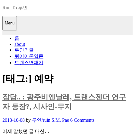
Skip
Run To 루인
to
content
Menu
홈
about
루인의글
퀴어이론입문
트랜스연대기
[태그:]
예약
잡담.. : 광주비엔날레, 트랜스젠더 연구
자 등장?, 시사인-무지
Posted
2013-10-08
by
루인/ruin S.M. Pae
6 Comments
on
어제 말했던 글 대신…