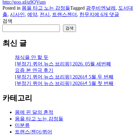
http://goo.gl/u9QVum
Posted in
몸을 타고 노는 감정들
Tagged
광주비엔날레
,
도서대
잡
출
,
시사인
,
예약
,
전시
,
트랜스젠더
,
한무지
에 6개 댓글
담..
검색
:
검색
광
주
최신 글
비
엔
채식을 안 할 듯
날
[부정기 퀴어 뉴스 브리핑] 2026. 05월 세번째
레,
요즘 본 연극 후기
트
[부정기 퀴어 뉴스 브리핑] 2026년 5월 두 번째
랜
[부정기 퀴어 뉴스 브리핑] 2026년 5월 첫 번째
스
젠
카테고리
더
연
구
몸에 핀 달의 흔적
자
몸을 타고 노는 감정들
등
미분류
장?,
트랜스/젠더/퀴어
시