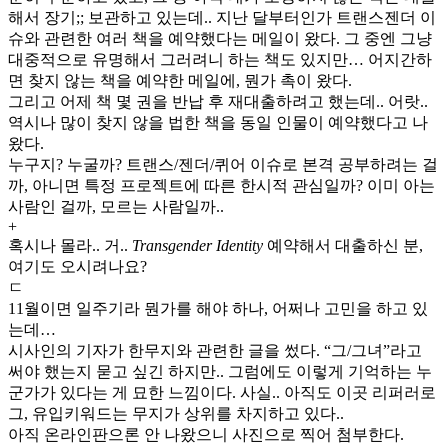
해서 장기;; 보관하고 있는데.. 지난 달부터인가 트랜스젠더 이
슈와 관련한 여러 책을 예약했다는 메일이 왔다. 그 중엔 그냥
대중적으로 유명해서 그러려니 하는 책도 있지만… 어지간하
면 찾지 않는 책을 예약한 메일에, 뭔가 촉이 왔다.
그리고 어제 책 몇 권을 반납 후 재대출하려고 했는데.. 어랏..
역시나 많이 찾지 않을 법한 책을 동일 인물이 예약했다고 나
왔다.
누구지? 누굴까? 트랜스/젠더/퀴어 이슈로 본격 공부하려는 걸
까, 아니면 특정 프로젝트에 따른 한시적 관심일까? 이미 아는
사람인 걸까, 모르는 사람일까..
+
혹시나 몰라.. 거..
Transgender Identity
예약해서 대출하신 분,
여기도 오시려나요?
ㄷ
11월이면 일주기라 뭔가를 해야 하나, 어쩌나 고민을 하고 있
는데…
시사인의 기자가 한무지와 관련한 글을 썼다. “그/그녀”라고
써야 했는지 묻고 싶긴 하지만.. 그럼에도 이렇게 기억하는 누
군가가 있다는 게 묘한 느낌이다. 사실.. 아직도 이곳 리퍼러로
그, 유입키워드는 무지가 상위를 차지하고 있다..
아직 온라인판으론 안 나왔으니 사진으로 찍어 첨부한다.