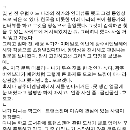
ㄱ
몇 년 전 유럽 어느 나라의 작가와 인터뷰를 했고 그걸 동영상
으로 찍은 적 있다. 한국을 비롯한 여러 나라의 퀴어 활동가와
인터뷰를 하고 그것을 영상으로 촬영했다. 그것이 검색하면 찾
을 수 있는 사이트에 게시되었지만 뭐, 그러려니 했다. 사실 거
의 잊고 지냈다.
그리고 얼마 전, 해당 작가가 이메일로 이번에 광주비엔날레에
해당 작품으로 초청받았다면서, 동영상을 전시해도 괜찮냐는
질문을 보내왔다. 잠시 고민하고선 그러라고 답장을 보냈는
데..
흠.. 지금 문득 떠올리니 내가 무슨 짓을 한 것인가 싶다. 광주
비엔날레가 예전처럼 그렇게 큰 화제를 모으는 느낌이 아니라
상관없다고 했지만.. 흠.. 모르겠다.
혹시나 광주비엔날레에서 저를 만나시거든.. 못 생긴 얼굴에
눈 버렸다고 불평만 하지 마시고.. 인증 사진 좀.. 굽신굽신.. 흐
흐흐.
ㄴ
내가 다니는 학교에.. 트랜스젠더 이슈에 관심이 있는 사람이
등장했다.
다니는 학교 도서관에 트랜스젠더 관련 도서가 별로 없어서 꾸
준히 주문하고 있고, 그 중 아직 내가 소장하지 않은 책은 대출