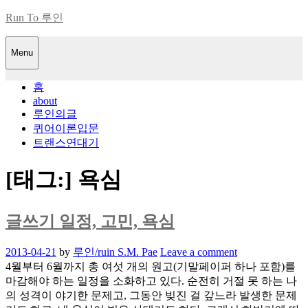
Skip
Run To 루인
to
content
Menu
홈
about
루인의글
퀴어이론입문
트랜스연대기
[태그:]
욕심
글쓰기 일정, 고민, 욕심
Posted
2013-04-21
by
루인/ruin S.M. Pae
Leave a comment
on
4월부터 6월까지 총 여섯 개의 원고(기말페이퍼 하나 포함)를
마감해야 하는 일정을 소화하고 있다. 순전히 거절 못 하는 나
의 성격이 야기한 문제고, 그동안 빚진 걸 갚느라 발생한 문제