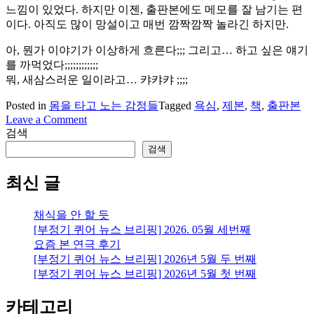
느낌이 있었다. 하지만 이젠, 출판본에도 메모를 잘 남기는 편
이다. 아직도 많이 망설이고 매번 깜짝깜짝 놀라긴 하지만.
아, 뭔가 이야기가 이상하게 흐른다;;; 그리고… 하고 싶은 얘기
를 까먹었다;;;;;;;;;;;;
뭐, 새삼스러운 일이라고… 캬캬캬 ;;;;
Posted in
몸을 타고 노는 감정들
Tagged
욕심
,
제본
,
책
,
출판본
on
Leave a Comment
책,
검색
욕
검색
심:
제
최신 글
본
과
채식을 안 할 듯
출
[부정기 퀴어 뉴스 브리핑] 2026. 05월 세번째
판
요즘 본 연극 후기
본
[부정기 퀴어 뉴스 브리핑] 2026년 5월 두 번째
[부정기 퀴어 뉴스 브리핑] 2026년 5월 첫 번째
카테고리