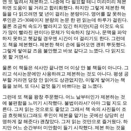
면 또 빌려서 제본하고. 나중에 다 필요할 테니 미리미리 제본
하면 도움이 될 거라고 합리화했다. 하지만 그렇게 제본한 책
들을 다 읽으려면 몇 년이 걸리는 분량이다. 영어를 잘 못하는
루인은 25~30페이지 분량의 논문 한 편 읽는데 하루가 걸린다.
물론 조금씩 속도가 빨라지고 있긴 하지만(지금 이것도 속도
가 많이 빨라진 편이다) 문체가 익숙하지 않거나, 문맥을 파악
하지 못하고 헷갈릴 경우엔 시간이 더 걸리기도 한다. 그런데
도 책을 제본했다. 제본한 책이 손에 들어오면 괜히 뿌듯했다.
그렇게 쌓여갈 즈음 불안했고 바보 같다고 느꼈다. 다 읽지도
못 할 거면서.
물론 이 책들은 석사만 끝나면 더 이상 안 볼 책들이 아니다. 그
리고 석사논문에만 사용하려고 제본하는 것도 아니다. 평생 공
부할 거라면 당장 안 읽어도 상관없지만, 이렇게 쌓여가는 책
들을 보며, 또 다시 겉멋 들기 바쁘다는 걸 느꼈다.
그런데 또 책을 왕창 주문했다. 어느 날부터인가 제본하는 것
에 불편함을 느끼기 시작했다. 불법이라서? 아마 그럴 지도 모
른다. 그저 읽는 것으로도 좋았고 그래서 책 속의 사진들이 조
금 흐릿해도(그래도 루인이 제본을 맡기는 곳에선 상당히 선
명하게 잘 해준다) 괜찮았다. 그저 읽는 것만으로 즐거웠다. 하
지만 어느 순간부터 미안함이 들기 시작했다. 제본 하는 것을