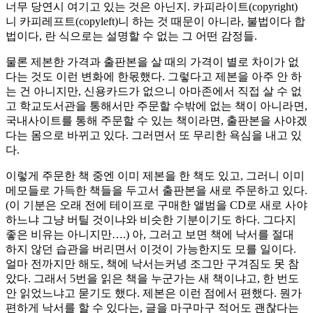
너무 당연시 여기고 있는 것은 아닌지. 카피라이트(copyright)
니 카피레프트(copyleft)니 하는 것 때문이 아니라, 불법이다 합
법이다, 란 식으로는 설명할 수 없는 그 어떤 감정들.
물론 제본한 가격과 출판본을 살 때의 가격이 별로 차이가 없
다는 것도 이런 변화에 한몫했다. 그렇다고 제본을 아주 안 하
는 건 아니지만, 신용카드가 없으니 아마존에서 직접 살 수 없
고 학교도서관을 통해서만 주문할 수밖에 없는 책이 아니라면,
국내사이트를 통해 주문할 수 있는 책이라면, 출판본을 사야겠
다는 몸으로 바뀌고 있다. 그러면서 또 무리한 욕심을 내고 있
다.
이렇게 주문한 책 중엔 이미 제본을 한 책도 있고, 그러니 이미
메모들로 가득한 책들을 두고서 출판본을 새로 주문하고 있다.
(이 기분은 오래 전에 테이프로 구매한 앨범을 CD로 새로 사야
하느냐 그냥 버틸 것이냐와 비슷한 기분이기도 하다. 그다지
좋은 비유는 아니지만….) 아, 그러고 보면 책에 낙서를 절대
하지 않던 습관을 버리면서 이것이 가능한지도 모를 일이다.
얼마 전까지만 해도, 책에 낙서는커녕 조그만 구겨짐도 못 참
았다. 그래서 5번을 읽은 책을 누군가는 새 책이냐고, 한 번도
안 읽었느냐고 묻기도 했다. 제본은 이런 점에서 편했다. 뭔가
편하게 낙서를 할 수 있다는, 글을 마구마구 적어도 괜찮다는