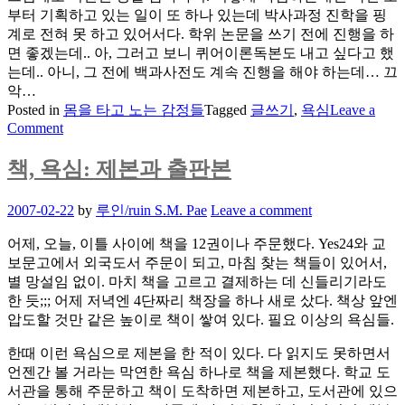
부터 기획하고 있는 일이 또 하나 있는데 박사과정 진학을 핑
계로 전혀 못 하고 있어서다. 학위 논문을 쓰기 전에 진행을 하
면 좋겠는데.. 아, 그러고 보니 퀴어이론독본도 내고 싶다고 했
는데.. 아니, 그 전에 백과사전도 계속 진행을 해야 하는데… 끄
악…
Posted in
몸을 타고 노는 감정들
Tagged
글쓰기
,
욕심
Leave a
on
Comment
글
쓰
책, 욕심: 제본과 출판본
기
일
Posted
2007-02-22
by
루인/ruin S.M. Pae
Leave a comment
정,
on
고
어제, 오늘, 이틀 사이에 책을 12권이나 주문했다. Yes24와 교
민,
보문고에서 외국도서 주문이 되고, 마침 찾는 책들이 있어서,
욕
별 망설임 없이. 마치 책을 고르고 결제하는 데 신들리기라도
심
한 듯;;; 어제 저녁엔 4단짜리 책장을 하나 새로 샀다. 책상 앞엔
압도할 것만 같은 높이로 책이 쌓여 있다. 필요 이상의 욕심들.
한때 이런 욕심으로 제본을 한 적이 있다. 다 읽지도 못하면서
언젠간 볼 거라는 막연한 욕심 하나로 책을 제본했다. 학교 도
서관을 통해 주문하고 책이 도착하면 제본하고, 도서관에 있으