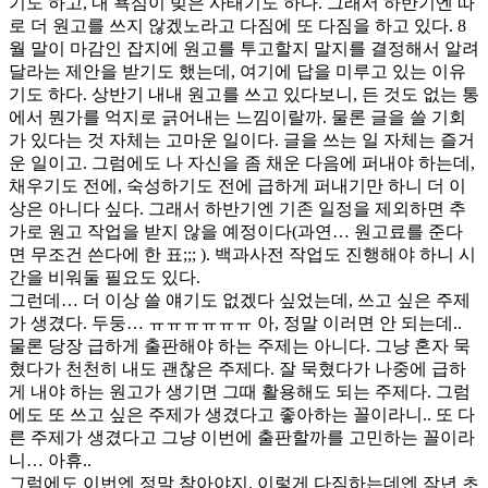
기도 하고, 내 욕심이 빚은 사태기도 하다. 그래서 하반기엔 따
로 더 원고를 쓰지 않겠노라고 다짐에 또 다짐을 하고 있다. 8
월 말이 마감인 잡지에 원고를 투고할지 말지를 결정해서 알려
달라는 제안을 받기도 했는데, 여기에 답을 미루고 있는 이유
기도 하다. 상반기 내내 원고를 쓰고 있다보니, 든 것도 없는 통
에서 뭔가를 억지로 긁어내는 느낌이랄까. 물론 글을 쓸 기회
가 있다는 것 자체는 고마운 일이다. 글을 쓰는 일 자체는 즐거
운 일이고. 그럼에도 나 자신을 좀 채운 다음에 퍼내야 하는데,
채우기도 전에, 숙성하기도 전에 급하게 퍼내기만 하니 더 이
상은 아니다 싶다. 그래서 하반기엔 기존 일정을 제외하면 추
가로 원고 작업을 받지 않을 예정이다(과연… 원고료를 준다
면 무조건 쓴다에 한 표;;; ). 백과사전 작업도 진행해야 하니 시
간을 비워둘 필요도 있다.
그런데… 더 이상 쓸 얘기도 없겠다 싶었는데, 쓰고 싶은 주제
가 생겼다. 두둥… ㅠㅠㅠㅠㅠㅠ 아, 정말 이러면 안 되는데..
물론 당장 급하게 출판해야 하는 주제는 아니다. 그냥 혼자 묵
혔다가 천천히 내도 괜찮은 주제다. 잘 묵혔다가 나중에 급하
게 내야 하는 원고가 생기면 그때 활용해도 되는 주제다. 그럼
에도 또 쓰고 싶은 주제가 생겼다고 좋아하는 꼴이라니.. 또 다
른 주제가 생겼다고 그냥 이번에 출판할까를 고민하는 꼴이라
니… 아휴..
그럼에도 이번엔 정말 참아야지. 이렇게 다짐하는데엔 작년 초