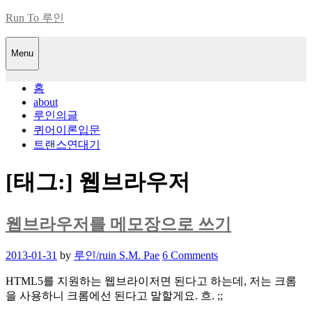
Skip
Run To 루인
to
content
Menu
홈
about
루인의글
퀴어이론입문
트랜스연대기
[태그:]
웹브라우저
웹브라우저를 메모장으로 쓰기
Posted
2013-01-31
by
루인/ruin S.M. Pae
6 Comments
on
HTML5를 지원하는 웹브라이저면 된다고 하는데, 저는 크롬
을 사용하니 크롬에선 된다고 말할게요. 흐. ;;