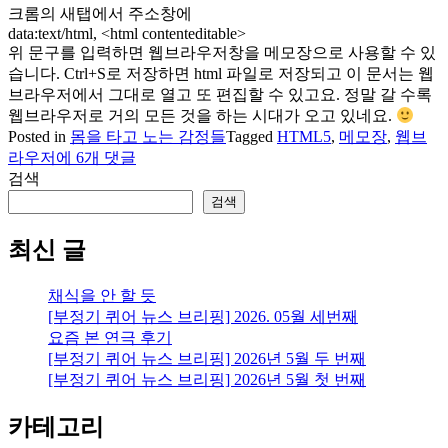
크롬의 새탭에서 주소창에
data:text/html, <html contenteditable>
위 문구를 입력하면 웹브라우저창을 메모장으로 사용할 수 있
습니다. Ctrl+S로 저장하면 html 파일로 저장되고 이 문서는 웹
브라우저에서 그대로 열고 또 편집할 수 있고요. 정말 갈 수록
웹브라우저로 거의 모든 것을 하는 시대가 오고 있네요.
Posted in
몸을 타고 노는 감정들
Tagged
HTML5
,
메모장
,
웹브
웹
라우저
에 6개 댓글
브
검색
라
검색
우
저
최신 글
를
메
채식을 안 할 듯
모
[부정기 퀴어 뉴스 브리핑] 2026. 05월 세번째
장
요즘 본 연극 후기
으
[부정기 퀴어 뉴스 브리핑] 2026년 5월 두 번째
로
[부정기 퀴어 뉴스 브리핑] 2026년 5월 첫 번째
쓰
기
카테고리