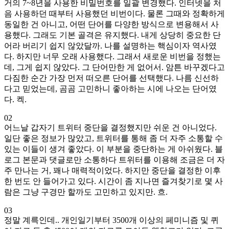
거의 7~8년을 사용한 비밀번호를 일괄 변경했다. 인터넷을 처
음 사용하던 때부터 사용했던 비번이다. 물론 그때와 정확하게
동일한 건 아니고, 어떤 단어를 다양한 방식으로 변용해서 사
용했다. 그래도 기본 골격은 유지했다. 내게 상당히 중요한 단
어라 버리기 쉽지 않았달까. 나를 설명하는 핵심이자 역사였
다. 하지만 너무 오래 사용했다. 그래서 새로운 비번을 정했는
데, 그게 쉽지 않았다. 그 단어만한 게 없어서. 암튼 바꾸겠다고
다짐한 순간 가장 먼저 떠오른 단어를 선택했다. 나름 신선하
다고 믿었는데, 곰곰 고민하니 좋아하는 시에 나오는 단어였
다. 켁.
02
어느날 갑자기 트위터 중단을 결정했지만 쉬운 건 아니었다.
일단 좋은 정보가 많았고, 트위터를 통해 좀 더 자주 소통할 수
있는 이들이 생겨 좋았다. 이 부분을 중단하는 게 아쉬웠다. 블
로그 본문과 댓글로만 소통하다 트위터를 이용해 조금은 더 자
주 만나는 거, 꽤나 매력적이었다. 하지만 중단을 결정한 이후
한 번도 안 들어가고 있다. 시간이 좀 지나면 즐겨찾기로 몇 사
람은 그냥 구경만 할까도 고민하고 있지만. 흐.
03
정말 계륵인데.. 개인일기부터 3500개 이상의 페미니즘 및 퀴