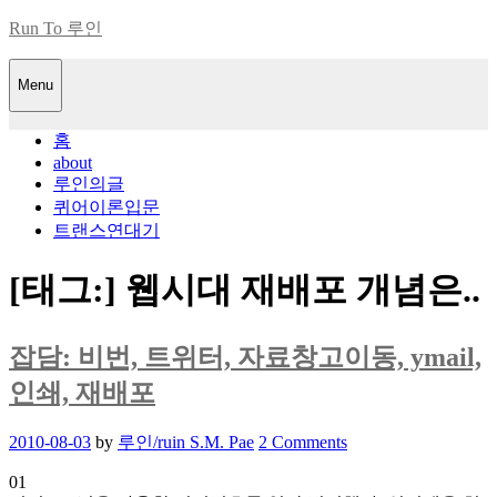
Skip
Run To 루인
to
content
Menu
홈
about
루인의글
퀴어이론입문
트랜스연대기
[태그:]
웹시대 재배포 개념은..
잡담: 비번, 트위터, 자료창고이동, ymail,
인쇄, 재배포
Posted
2010-08-03
by
루인/ruin S.M. Pae
2 Comments
on
01