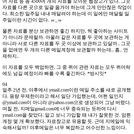
어 자료 등 총 4500여 개의 자료를 모아둔 웹창고가 있다. 그곳
자료를 다른 곳으로 일괄 옮겨야 하는데 그게 만만찮은 작업이
다. 최소한 일주일 내내 매달려야 하는데 이 일에만 매달릴 일
주일이란 시간이 없다. ㅠ_ㅠ
물론 자료를 분산 보관하면 좋긴 하지만, 썩 좋아하는 사이트
가 아니라 문제랄까. 아울러 같은 자료를 두 곳에 보관하는 게
아니라 서로 다른 자료를 두 곳 이상에 보관하고 있달까.. 그곳
을 없애면 두 개의 다른 메일계정에 보관할까 하는데.. 흠.. 언
제하지..
이 자료를 모두 백업하면, 그 중 퀴어 관련 자료는 모두 퀴어락
에도 넘길 예정이라 빠를 수록 좋긴하다. *방시잇*
04
얼추 2년 전, 야후에서 ymail.com이란 메일 주소를 새로 공개했
다. 용량 무제한이라고 해서 일단 가입했는데, 어쩐 일인지
@ymail.com이 아니라 @yahoo.com으로 생성되어 그냥 버렸다.
며칠 전, 지메일gmail.com에 너무 종속되는 듯하여 다시
ymail.com을 찾았다. 알고 보니 가입할 때 내가 잘못한 것. 암튼
계정 몇 개 확보했다. 자료창고로 유용할 듯. 근데 지메일에 익
숙해서일까? 야후메일은 너무 복잡하고 어수선한 느낌이다.