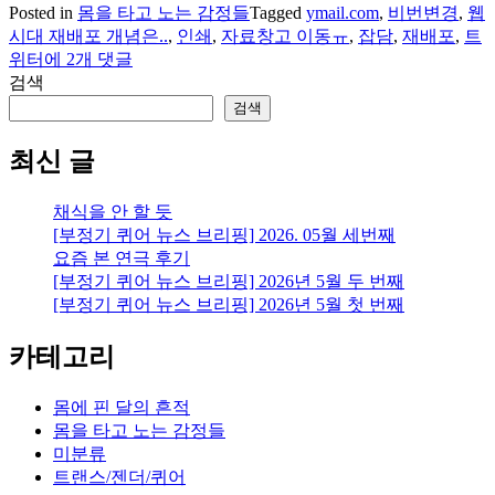
Posted in
몸을 타고 노는 감정들
Tagged
ymail.com
,
비번변경
,
웹
시대 재배포 개념은..
,
인쇄
,
자료창고 이동ㅠ
,
잡담
,
재배포
,
트
잡
위터
에 2개 댓글
담:
검색
비
검색
번,
트
최신 글
위
터,
채식을 안 할 듯
자
[부정기 퀴어 뉴스 브리핑] 2026. 05월 세번째
료
요즘 본 연극 후기
창
[부정기 퀴어 뉴스 브리핑] 2026년 5월 두 번째
고
[부정기 퀴어 뉴스 브리핑] 2026년 5월 첫 번째
이
동,
카테고리
ymail,
인
쇄,
몸에 핀 달의 흔적
재
몸을 타고 노는 감정들
배
미분류
포
트랜스/젠더/퀴어