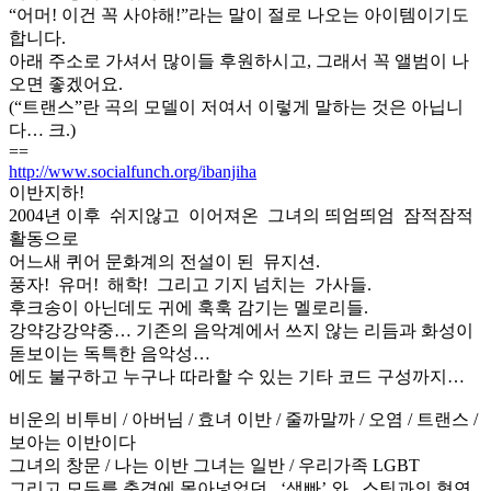
“어머! 이건 꼭 사야해!”라는 말이 절로 나오는 아이템이기도
합니다.
아래 주소로 가셔서 많이들 후원하시고, 그래서 꼭 앨범이 나
오면 좋겠어요.
(“트랜스”란 곡의 모델이 저여서 이렇게 말하는 것은 아닙니
다… 크.)
==
http://www.socialfunch.org/ibanjiha
이반지하!
2004년 이후 쉬지않고 이어져온 그녀의 띄엄띄엄 잠적잠적
활동으로
어느새 퀴어 문화계의 전설이 된 뮤지션.
풍자! 유머! 해학! 그리고 기지 넘치는 가사들.
후크송이 아닌데도 귀에 훅훅 감기는 멜로리들.
강약강강약중… 기존의 음악계에서 쓰지 않는 리듬과 화성이
돋보이는 독특한 음악성…
에도 불구하고 누구나 따라할 수 있는 기타 코드 구성까지…
비운의 비투비 / 아버님 / 효녀 이반 / 줄까말까 / 오염 / 트랜스 /
보아는 이반이다
그녀의 창문 / 나는 이반 그녀는 일반 / 우리가족 LGBT
그리고 모두를 충격에 몰아넣었던 ‘생빠’ 와 스팅과의 협연