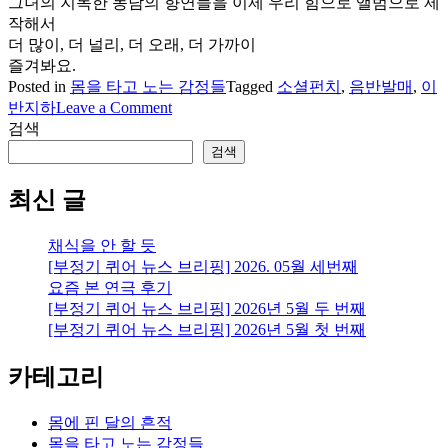
그녀의 지독한 농담의 향연들을 이제 우리 힘으로 앨범으로 제
작해서
더 많이, 더 널리, 더 오래, 더 가까이
즐겨봐요.
Posted in
몸을 타고 노는 감정들
Tagged
소셜펀치
,
음반발매
,
이
on
반지하
Leave a Comment
이
검색
반
검색
지
하
최신 글
님
이
채식을 안 할 듯
음
[부정기 퀴어 뉴스 브리핑] 2026. 05월 세번째
반
요즘 본 연극 후기
을
[부정기 퀴어 뉴스 브리핑] 2026년 5월 두 번째
발
[부정기 퀴어 뉴스 브리핑] 2026년 5월 첫 번째
매
하
카테고리
기
위
해
몸에 핀 달의 흔적
소
몸을 타고 노는 감정들