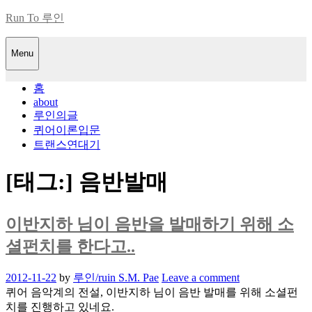
Skip
Run To 루인
to
content
Menu
홈
about
루인의글
퀴어이론입문
트랜스연대기
[태그:]
음반발매
이반지하 님이 음반을 발매하기 위해 소
셜펀치를 한다고..
Posted
2012-11-22
by
루인/ruin S.M. Pae
Leave a comment
on
퀴어 음악계의 전설, 이반지하 님이 음반 발매를 위해 소셜펀
치를 진행하고 있네요.