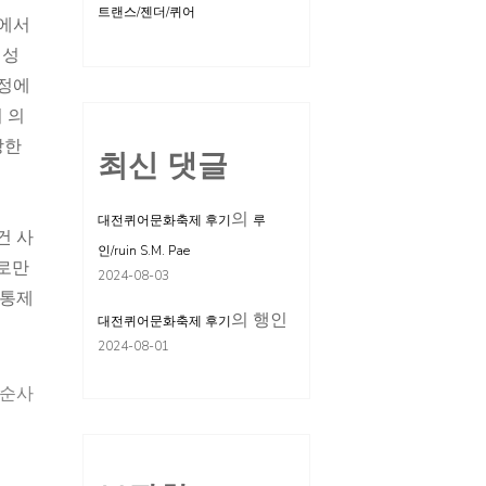
트랜스/젠더/퀴어
의에서
여성
과정에
 의
당한
최신 댓글
의
대전퀴어문화축제 후기
루
건 사
인/ruin S.M. Pae
제로만
2024-08-03
 통제
의
행인
대전퀴어문화축제 후기
2024-08-01
순사