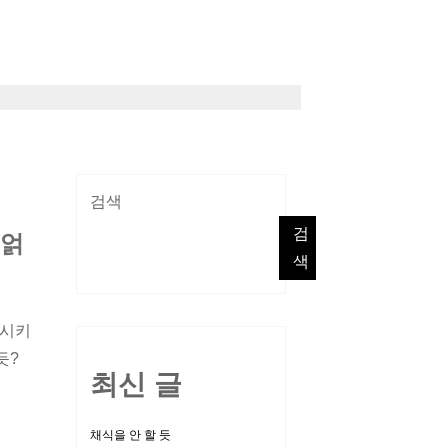
검색
검
 얽
색
퇴시키
듯?
최신 글
채식을 안 할 듯