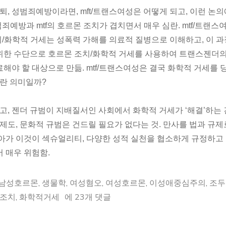
퇴, 성범죄예방이라면, mft/트랜스여성은 어떻게 되고, 이런 논
죄예방과 mtf의 호르몬 조치가 겹치면서 매우 심란. mtf/트랜스
치/화학적 거세는 성폭력 가해를 의료적 질병으로 이해하고, 이 
위한 수단으로 호르몬 조치/화학적 거세를 사용하여 트랜스젠더의
해야 할 대상으로 만듦. mtf/트랜스여성은 결국 화학적 거세를 
이란 의미일까?
고, 젠더 규범이 지배질서인 사회에서 화학적 거세가 ‘해결’하는 
제도, 문화적 규범은 건드릴 필요가 없다는 것. 만사를 법과 규
아가 이것이 섹슈얼리티, 다양한 성적 실천을 협소하게 규정하고
 매우 위험함.
남성호르몬
,
생물학
,
여성혐오
,
여성호르몬
,
이성애중심주의
,
조두
화
조치
,
화학적거세
에 23개 댓글
학
적