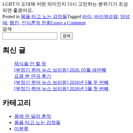
LGBT가 도대체 어떤 의미인지 다시 고민하는 분위기가 조성
되면 좋겠어요.
Posted in
몸을 타고 노는 감정들
Tagged
바이
,
바이섹슈얼
,
양성
on
애
,
웹진
,
인식론적 전회
Leave a Comment
바
검색
이
검색
모
임,
최신 글
바
이
채식을 안 할 듯
섹
[부정기 퀴어 뉴스 브리핑] 2026. 05월 세번째
슈
요즘 본 연극 후기
얼
[부정기 퀴어 뉴스 브리핑] 2026년 5월 두 번째
(양
[부정기 퀴어 뉴스 브리핑] 2026년 5월 첫 번째
성
애)
카테고리
웹
진
창
몸에 핀 달의 흔적
간!
몸을 타고 노는 감정들
미분류