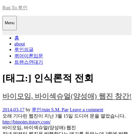
Skip
Run To 루인
to
content
Menu
홈
about
루인의글
퀴어이론입문
트랜스연대기
[태그:]
인식론적 전회
바이모임, 바이섹슈얼(양성애) 웹진 창간!
Posted
2014-03-17
by
루인/ruin S.M. Pae
Leave a comment
on
오래 기다린 웹진이 지난 3월 15일 드디어 문을 열었습니다.
http://bimoim.tistory.com/
바이모임, 바이섹슈얼(양성애) 웹진
작년 말부터 웹진을 발행한다는 얘기를 들었는데 3월에 발행