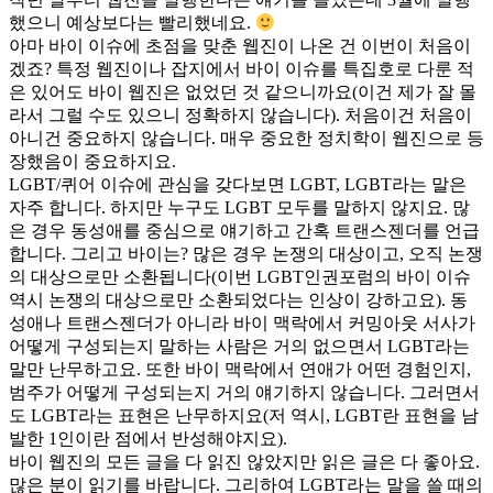
했으니 예상보다는 빨리했네요.
아마 바이 이슈에 초점을 맞춘 웹진이 나온 건 이번이 처음이
겠죠? 특정 웹진이나 잡지에서 바이 이슈를 특집호로 다룬 적
은 있어도 바이 웹진은 없었던 것 같으니까요(이건 제가 잘 몰
라서 그럴 수도 있으니 정확하지 않습니다). 처음이건 처음이
아니건 중요하지 않습니다. 매우 중요한 정치학이 웹진으로 등
장했음이 중요하지요.
LGBT/퀴어 이슈에 관심을 갖다보면 LGBT, LGBT라는 말은
자주 합니다. 하지만 누구도 LGBT 모두를 말하지 않지요. 많
은 경우 동성애를 중심으로 얘기하고 간혹 트랜스젠더를 언급
합니다. 그리고 바이는? 많은 경우 논쟁의 대상이고, 오직 논쟁
의 대상으로만 소환됩니다(이번 LGBT인권포럼의 바이 이슈
역시 논쟁의 대상으로만 소환되었다는 인상이 강하고요). 동
성애나 트랜스젠더가 아니라 바이 맥락에서 커밍아웃 서사가
어떻게 구성되는지 말하는 사람은 거의 없으면서 LGBT라는
말만 난무하고요. 또한 바이 맥락에서 연애가 어떤 경험인지,
범주가 어떻게 구성되는지 거의 얘기하지 않습니다. 그러면서
도 LGBT라는 표현은 난무하지요(저 역시, LGBT란 표현을 남
발한 1인이란 점에서 반성해야지요).
바이 웹진의 모든 글을 다 읽진 않았지만 읽은 글은 다 좋아요.
많은 분이 읽기를 바랍니다. 그리하여 LGBT라는 말을 쓸 때의