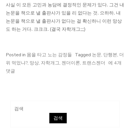
사실 이 모든 고민과 농담에 결정적인 문제가 있다. 그건 내
논문을 책으로 낼 출판사가 있을 리 없다는 것. 으하하. 내
논문을 책으로 낼 출판사가 없다는 걸 확신하니 이런 망상
도 하는 거다. 크크크. (결국 자학개그;;;)
Posted in
몸을 타고 노는 감정들
Tagged
논문
,
단행본
,
더
논
위 먹었냐?
,
망상
,
자학개그
,
젠더이론
,
트랜스젠더
에 4개
문
댓글
과
단
행
본?
검색
검색