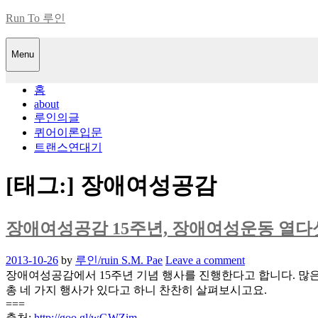
Skip
Run To 루인
to
content
Menu
홈
about
루인의글
퀴어이론입문
트랜스연대기
[태그:]
장애여성공감
장애여성공감 15주년, 장애여성운동 열다섯 
Posted
2013-10-26
by
루인/ruin S.M. Pae
Leave a comment
on
장애여성공감에서 15주년 기념 행사를 진행한다고 합니다. 많
총 네 가지 행사가 있다고 하니 찬찬히 살펴보시고요.
===
출처:
http://goo.gl/wGWZim