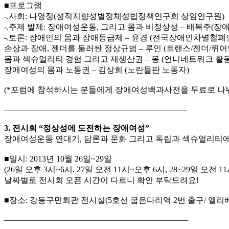
■프로그램
-.사회: 나영정(성적지향성별정체성법정책연구회 상임연구원)
-.주제 발제: 장애여성운동, 그리고 몸과 비정상성 – 배복주(장
-.토론: 장애인의 몸과 장애등급제 – 윤경 (전국장애인차별철폐
손상과 장애, 젠더를 둘러싼 정상규범 – 루인 (트랜스/젠더/퀴
몸과 섹슈얼리티 경험 그리고 재생산권 – 몽 (언니네트워크 활
장애여성의 몸과 노동권 – 김상희 (노란들판 노동자)
(*포럼에 참석하시는 분들에게 장애여성백과사전을 무료로 나눠
——————————————————————-
3. 전시회 “정상성에 도전하는 장애여성”
장애여성운동 연대기, 담론과 문화 그리고 독립과 섹슈얼리티에 대
■일시: 2013년 10월 26일~29일
(26일 오후 3시~6시, 27일 오전 11시~오후 6시, 28~29일 오전 1
날짜별로 전시회 오픈 시간이 다르니 확인 부탁드려요!
■장소: 강동구민회관 전시실(5호선 굽은다리역 2번 출구/ 엘리베
——————————————————————–