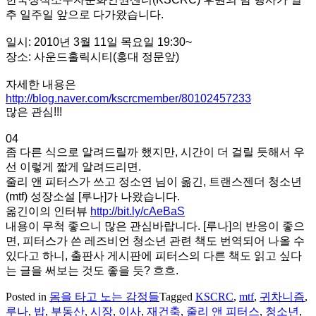
추 일주일 앞으로 다가왔습니다.
일시: 2010년 3월 11일 목요일 19:30~
장소: 사운드홀릭시티(홍대 정문앞)
자세한 내용은
http://blog.naver.com/kscrcmember/80102457233
많은 관심!!!
04
좀 다른 식으로 알려드릴까 했지만, 시간이 더 걸릴 듯해서 우
선 이렇게 짧게 알려드리면.
줄리 앤 피터스가 쓰고 정소연 님이 옮긴, 트랜스젠더 청소년
(mtf) 성장소설 [루나]가 나왔습니다.
옮긴이의 인터뷰
http://bit.ly/cAeBaS
내용이 무척 좋으니 많은 관심바랍니다. [루나]의 반응이 좋으
면, 피터스가 쓴 레즈비언 청소년 관련 책도 번역되어 나올 수
있다고 하니, 출판사 게시판에 피터스의 다른 책도 읽고 싶다
는 글을 써보는 것도 좋을 듯? 흐흐.
Posted in
몸을 타고 노는 감정들
Tagged
KSCRC
,
mtf
,
귀차니즘
,
루나
,
밥
,
부동산
,
시장
,
이사
,
재건축
,
줄리 앤 피터스
,
청소년
,