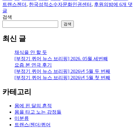
주
트랜스젠더
,
한국성적소수자문화인권센터
,
후원의밤
에 6개 댓
절
글
주
검색
절
검색
8:
가
최신 글
게
이
채식을 안 할 듯
사,
[부정기 퀴어 뉴스 브리핑] 2026. 05월 세번째
밥,
요즘 본 연극 후기
KSCRC
[부정기 퀴어 뉴스 브리핑] 2026년 5월 두 번째
후
[부정기 퀴어 뉴스 브리핑] 2026년 5월 첫 번째
원
행
카테고리
사,
[루
나]
몸에 핀 달의 흔적
발
몸을 타고 노는 감정들
간!
미분류
트랜스/젠더/퀴어