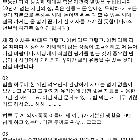
부동산 가격 상승과 재개발 혹은 재건축 열망은 무섭섭니다.
10년이 넘는 시간의 정, 혹은 전통도 돈 앞에선 무력하죠. 모든
것이 자본으로 통하는 시대, 돈이면 뭐든 다 할 수 있는 시대.
결국 가게는 올 봄이 끝나기 전 이사를 가야 할 듯합니다.
(작
년부터 예견된 일이긴 합니다.)
재 집 이사를 할 때도 그렇고, 이번 일도 그렇고, 이런 일을 겪
을 때마다 시장에서 거래되지 않는 상품이 조금이라도 더 늘어
나길 바랍니다. 시장에서 적절한 평가를 받는 것이 중요한 만
큼이나 시장에서 거래되지 않지만 널리 유통될 수 있는 것이
많길 바랍니다.
02
밥을 하루에 한 끼만 먹으면서 건강하게 지내는 법이 없을까
요? ;;; 그렇다고 그 한끼가 유기농에 엄청 좋은 재료를 사용한
그런 건 아니고요. 이런저런 문제도 있고, 밥 먹는 게 너무 귀찮
기도 해서요… 하하 ;;;;;;;;;;;;;;
하루 두 끼 식사(종종 이틀에 세 끼;;; )가 기본인 생활을 10년
넘게 하고 있는데, 이젠 두끼도 귀찮… 크크크
03
한국성적소수자문화인권센터(KSCRC) 후원의 밤 행사가 얼