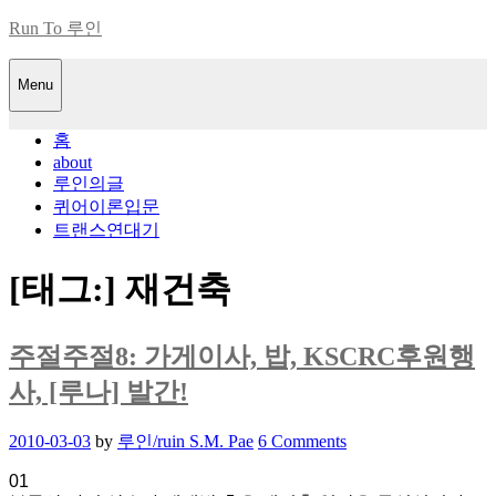
Skip
Run To 루인
to
content
Menu
홈
about
루인의글
퀴어이론입문
트랜스연대기
[태그:]
재건축
주절주절8: 가게이사, 밥, KSCRC후원행
사, [루나] 발간!
Posted
2010-03-03
by
루인/ruin S.M. Pae
6 Comments
on
01