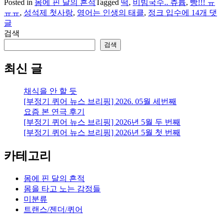
Posted in
몸에 핀 달의 흔적
Tagged
떡
,
비빔국수.. 츄륩
,
빵!!! ㅠ
일
ㅠㅠ
,
성석제 첫사랑
,
영어는 인생의 태클
,
정크 입수
에 14개 댓
상
글
잡
검색
담
검색
최신 글
채식을 안 할 듯
[부정기 퀴어 뉴스 브리핑] 2026. 05월 세번째
요즘 본 연극 후기
[부정기 퀴어 뉴스 브리핑] 2026년 5월 두 번째
[부정기 퀴어 뉴스 브리핑] 2026년 5월 첫 번째
카테고리
몸에 핀 달의 흔적
몸을 타고 노는 감정들
미분류
트랜스/젠더/퀴어