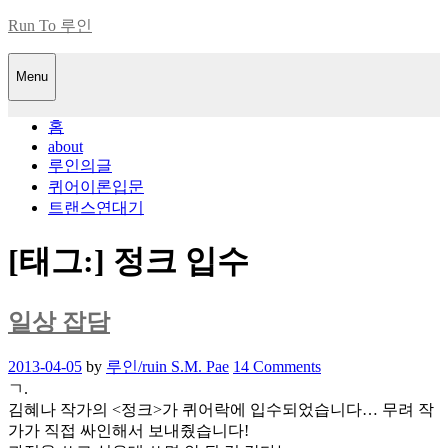
Skip
Run To 루인
to
content
Menu
홈
about
루인의글
퀴어이론입문
트랜스연대기
[태그:]
정크 입수
일상 잡담
Posted
2013-04-05
by
루인/ruin S.M. Pae
14 Comments
on
ㄱ.
김혜나 작가의 <정크>가 퀴어락에 입수되었습니다… 무려 작
가가 직접 싸인해서 보내줬습니다!