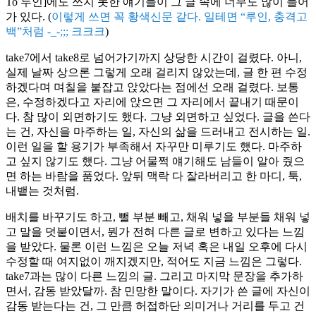
To 루인]에도 쓰지 못한 얘기들이 그 글 속에 너무도 많이 들어
가 있다. (
이렇게 쓰면 꼭 황색신문 같다. 일테면 “루인, 충격고
백”처럼 -_-;;; 크크크
)
take7에서 take8로 넘어가기까지 상당한 시간이 걸렸다. 아니,
실제 날짜 상으론 그렇게 오래 걸리지 않았는데, 글 한 편 수정
하겠다며 며칠을 붙잡고 앉았다는 점에선 오래 걸렸다. 보통
은, 수정하겠다고 자리에 앉으면 그 자리에서 끝내기 때문이
다. 참 많이 외면하기도 했다. 그냥 외면하고 싶었다. 글을 쓴다
는 건, 자신을 마주하는 일, 자신의 삶을 드러내고 전시하는 일.
이런 일을 할 용기가 부족해서 자꾸만 미루기도 했다. 마주하
고 싶지 않기도 했다. 그냥 어물쩍 얘기해도 남들이 알아 줬으
면 하는 바람을 품었다. 앞뒤 맥락 다 잘라버리고 한 마디, 툭,
내뱉는 것처럼.
배치를 바꾸기도 하고, 뺄 부분 빼고, 채워 넣을 부분들 채워 넣
고 말을 덧붙이면서, 뭔가 전혀 다른 글로 변하고 있다는 느낌
을 받았다. 물론 이런 느낌은 오늘 저녁 혹은 내일 오후에 다시
수정할 때 여지없이 깨지겠지만, 적어도 지금 느낌은 그렇다.
take7과는 많이 다른 느낌의 글. 그리고 마지막 문장을 추가하
면서, 감동 받았달까. 참 민망한 말이다. 자기가 쓴 글에 자신이
감동 받는다는 건, 그 만큼 허접하단 의미거나 거리를 두고 건