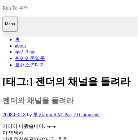
Skip
Run To 루인
to
content
Menu
홈
about
루인의글
퀴어이론입문
트랜스연대기
[태그:]
젠더의 채널을 돌려라
젠더의 채널을 돌려라
Posted
2008-03-18
by
루인/ruin S.M. Pae
19 Comments
on
기어이 나왔습니다. ㅠㅠ
아 민망해.
이제 열심히 팔아야지요. 흑흑.