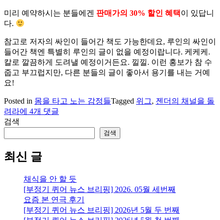
미리 예약하시는 분들에겐
판매가의 30% 할인 혜택
이 있답니
다.
참고로 저자의 싸인이 들어간 책도 가능한데요, 루인의 싸인이
들어간 책엔 특별히 루인의 글이 없을 예정이랍니다. 케케케.
칼로 깔끔하게 도려낼 예정이거든요. 낄낄. 이런 홍보가 참 수
줍고 부끄럽지만, 다른 분들의 글이 좋아서 용기를 내는 거예
요!
Posted in
몸을 타고 노는 감정들
Tagged
위그
,
젠더의 채널을 돌
[젠
려라
에 4개 댓글
더
검색
의
검색
채
널
최신 글
을
돌
채식을 안 할 듯
려
[부정기 퀴어 뉴스 브리핑] 2026. 05월 세번째
라!]
요즘 본 연극 후기
위
[부정기 퀴어 뉴스 브리핑] 2026년 5월 두 번째
그