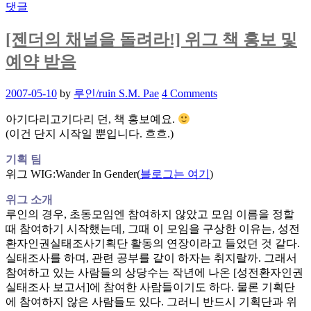
고:
댓글
글
수
[젠더의 채널을 돌려라!] 위그 책 홍보 및
정
예약 받음
하
기,
Posted
2007-05-10
by
루인/ruin S.M. Pae
4 Comments
고
on
마
아기다리고기다리 던, 책 홍보예요.
움
(이건 단지 시작일 뿐입니다. 흐흐.)
기획 팀
위그 WIG:Wander In Gender(
블로그는 여기
)
위그 소개
루인의 경우, 초동모임엔 참여하지 않았고 모임 이름을 정할
때 참여하기 시작했는데, 그때 이 모임을 구상한 이유는, 성전
환자인권실태조사기획단 활동의 연장이라고 들었던 것 같다.
실태조사를 하며, 관련 공부를 같이 하자는 취지랄까. 그래서
참여하고 있는 사람들의 상당수는 작년에 나온 [성전환자인권
실태조사 보고서]에 참여한 사람들이기도 하다. 물론 기획단
에 참여하지 않은 사람들도 있다. 그러니 반드시 기획단과 위