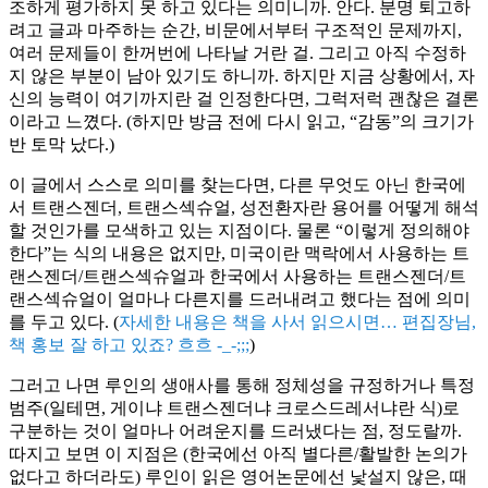
조하게 평가하지 못 하고 있다는 의미니까. 안다. 분명 퇴고하
려고 글과 마주하는 순간, 비문에서부터 구조적인 문제까지,
여러 문제들이 한꺼번에 나타날 거란 걸. 그리고 아직 수정하
지 않은 부분이 남아 있기도 하니까. 하지만 지금 상황에서, 자
신의 능력이 여기까지란 걸 인정한다면, 그럭저럭 괜찮은 결론
이라고 느꼈다. (하지만 방금 전에 다시 읽고, “감동”의 크기가
반 토막 났다.)
이 글에서 스스로 의미를 찾는다면, 다른 무엇도 아닌 한국에
서 트랜스젠더, 트랜스섹슈얼, 성전환자란 용어를 어떻게 해석
할 것인가를 모색하고 있는 지점이다. 물론 “이렇게 정의해야
한다”는 식의 내용은 없지만, 미국이란 맥락에서 사용하는 트
랜스젠더/트랜스섹슈얼과 한국에서 사용하는 트랜스젠더/트
랜스섹슈얼이 얼마나 다른지를 드러내려고 했다는 점에 의미
를 두고 있다. (
자세한 내용은 책을 사서 읽으시면… 편집장님,
책 홍보 잘 하고 있죠? 흐흐 -_-;;;
)
그러고 나면 루인의 생애사를 통해 정체성을 규정하거나 특정
범주(일테면, 게이냐 트랜스젠더냐 크로스드레서냐란 식)로
구분하는 것이 얼마나 어려운지를 드러냈다는 점, 정도랄까.
따지고 보면 이 지점은 (한국에선 아직 별다른/활발한 논의가
없다고 하더라도) 루인이 읽은 영어논문에선 낯설지 않은, 때