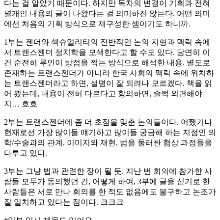
다는 걸 알았기 때문이다. 하지만 목차의 변경이 기획과 전혀
별개인 내용의 글이 나왔다는 걸 의미하진 않는다. 어떤 의미
에선 처음의 기획 방식으로 재구성한 셈이기도 하니까.
1부는 젠더와 섹슈얼리티의 전반적인 논의 지형과 맥락 속에
서 트랜스젠더 정치학을 모색한다고 할 수도 있다. 당연히 이
건 순전히 루인이 방점을 찍는 방식으로 해석한 내용. 별도로
존재하는 트랜스젠더가 아니라 한국 사회의 맥락 속에 위치하
는 트랜스젠더라고 하면, 설명이 잘 되려나 모르겠다. 책을 읽
어 봤는데, 내용이 전혀 다르다고 항의하면, 슬쩍 외면해야
지… 흐흐
2부는 트랜스젠더에 좀 더 초점을 맞춘 논의들이다. 어쨌거나
현재로선 가장 많이들 얘기하고 많이들 궁금해 하는 지점인 의
학/수술과의 관계, 이미지와 재현, 법을 둘러싼 협상 과정들을
다루고 있다.
3부는 그냥 법과 관련한 장이 될 듯. 지난 번 회의에 참가한 사
람들 모두가 동의했던 건, 어떻게 하여, 3부에 글을 싣기로 한
사람들은 서로 만나 회의를 한 적도 없음에도 불구하고 논조가
잘 일치하고 있다는 점이다. 크크크