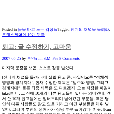
Posted in
몸을 타고 노는 감정들
Tagged
젠더의 채널을 돌려라
,
젠
트랜스젠더
에 19개 댓글
더
의
퇴고: 글 수정하기, 고마움
채
널
Posted
2007-05-25
by
루인/ruin S.M. Pae
8 Comments
을
on
돌
마지막 문장을 쓰곤, 스스로 감동 받았다.
려
[젠더의 채널을 돌려라]에 실릴 원고 중, 파일명으론 “정체성
라
명명과 경계지대”, 현재 수정한 제목은 “범주와 명명, 그리고
경계지대”. 물론 최종 제목은 또 다르겠지. 오늘 저장한 파일이
take8이니, 그 전에 10개의 다른 원고들이 있다는 의미인데, 앞
서 쓴 10개 원고들에선 얼버무리며 넘어갔던 부분들, 혹은 당
연히 다른 사람들도 알고 있을 거라고 여긴 부분들을 채워 넣
었다. 그러며 루인의 생애사가 상당 부분 들어갔다. 이곳, [Run