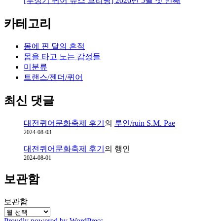
[부정기 퀴어 뉴스 브리핑] 2026년 5월 첫 번째
책
홍
카테고리
보
및
예
몸에 핀 달의 흔적
약
몸을 타고 노는 감정들
받
미분류
음
트랜스/젠더/퀴어
최신 댓글
대전퀴어문화축제 후기
의
루인/ruin S.M. Pae
2024-08-03
대전퀴어문화축제 후기
의
행인
2024-08-01
보관함
보관함
Proudly powered by WordPress