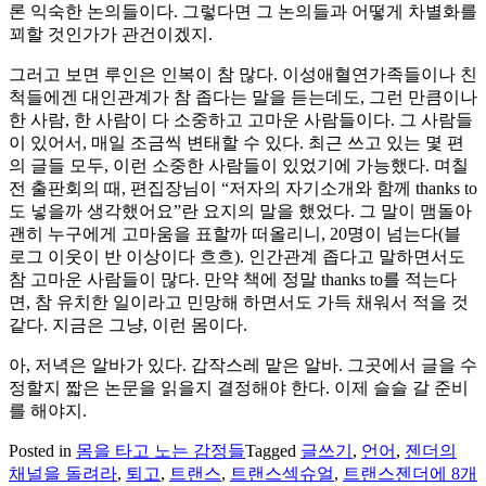
론 익숙한 논의들이다. 그렇다면 그 논의들과 어떻게 차별화를
꾀할 것인가가 관건이겠지.
그러고 보면 루인은 인복이 참 많다. 이성애혈연가족들이나 친
척들에겐 대인관계가 참 좁다는 말을 듣는데도, 그런 만큼이나
한 사람, 한 사람이 다 소중하고 고마운 사람들이다. 그 사람들
이 있어서, 매일 조금씩 변태할 수 있다. 최근 쓰고 있는 몇 편
의 글들 모두, 이런 소중한 사람들이 있었기에 가능했다. 며칠
전 출판회의 때, 편집장님이 “저자의 자기소개와 함께 thanks to
도 넣을까 생각했어요”란 요지의 말을 했었다. 그 말이 맴돌아
괜히 누구에게 고마움을 표할까 떠올리니, 20명이 넘는다(블
로그 이웃이 반 이상이다 흐흐). 인간관계 좁다고 말하면서도
참 고마운 사람들이 많다. 만약 책에 정말 thanks to를 적는다
면, 참 유치한 일이라고 민망해 하면서도 가득 채워서 적을 것
같다. 지금은 그냥, 이런 몸이다.
아, 저녁은 알바가 있다. 갑작스레 맡은 알바. 그곳에서 글을 수
정할지 짧은 논문을 읽을지 결정해야 한다. 이제 슬슬 갈 준비
를 해야지.
Posted in
몸을 타고 노는 감정들
Tagged
글쓰기
,
언어
,
젠더의
퇴
채널을 돌려라
,
퇴고
,
트랜스
,
트랜스섹슈얼
,
트랜스젠더
에 8개