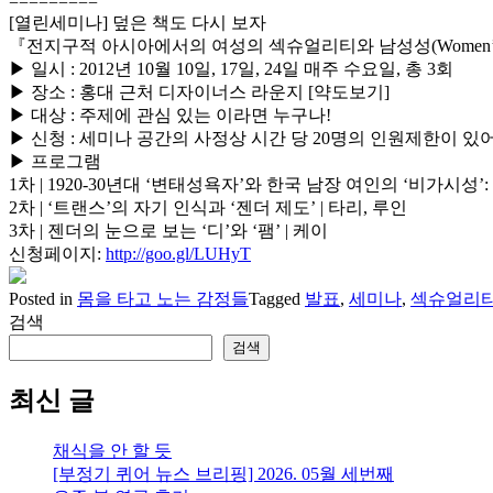
=========
[열린세미나] 덮은 책도 다시 보자
『전지구적 아시아에서의 여성의 섹슈얼리티와 남성성(Women’s Sexuali
▶ 일시 : 2012년 10월 10일, 17일, 24일 매주 수요일, 총 3회
▶ 장소 : 홍대 근처 디자이너스 라운지 [약도보기]
▶ 대상 : 주제에 관심 있는 이라면 누구나!
▶ 신청 : 세미나 공간의 사정상 시간 당 20명의 인원제한이 
▶ 프로그램
1차 | 1920-30년대 ‘변태성욕자’와 한국 남장 여인의 ‘비가시성
2차 | ‘트랜스’의 자기 인식과 ‘젠더 제도’ | 타리, 루인
3차 | 젠더의 눈으로 보는 ‘디’와 ‘팸’ | 케이
신청페이지:
http://goo.gl/LUHyT
Posted in
몸을 타고 노는 감정들
Tagged
발표
,
세미나
,
섹슈얼리
검색
검색
최신 글
채식을 안 할 듯
[부정기 퀴어 뉴스 브리핑] 2026. 05월 세번째