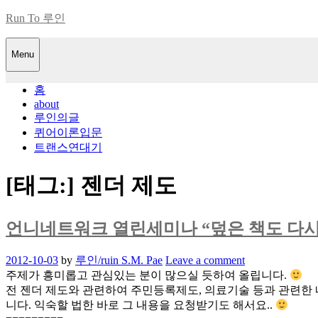
Skip
Run To 루인
to
content
Menu
홈
about
루인의글
퀴어이론입문
트랜스연대기
[태그:]
젠더 제도
언니네트워크 열린세미나 “덮은 책도 다시
Posted
2012-10-03
by
루인/ruin S.M. Pae
Leave a comment
on
주제가 흥미롭고 관심있는 분이 많으실 듯하여 올립니다.
전 젠더 제도와 관련하여 주민등록제도, 의료기술 등과 관련한 내
니다. 익숙할 법한 바로 그 내용을 요청받기도 해서요..