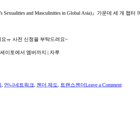
ties and Masculinities in Global Asia)』가운데 세 
있어요ㅠ 사전 신청을 부탁드려요~
’: 세이토에서 엠버까지 | 자루
on
티
,
언니네트워크
,
젠더 제도
,
트랜스젠더
Leave a Comment
언
니
네
트
워
크
열
린