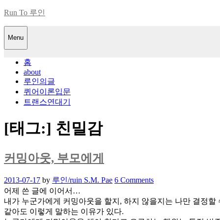
Skip
Run To 루인
to
content
Menu
홈
about
루인의글
퀴어이론입문
트랜스연대기
[태그:]
친밀감
커밍아웃, 부모에게
Posted
2013-07-17
by
루인/ruin S.M. Pae
6 Comments
on
어제 쓴 글에 이어서…
내가 누군가에게 커밍아웃을 할지, 하지 않을지는 나만 결정할 수
같아도 이렇게 말하는 이유가 있다.