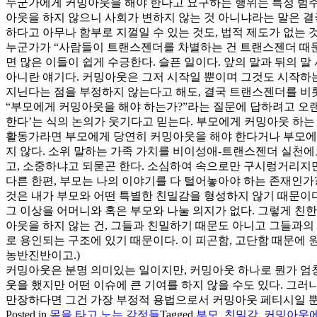
누군가에게 커밍아웃을 해야 한다고 요구하는 행위는 특정 범주
아웃을 하지 않으니 사회가 변하지 않는 것 아니냐라는 말은 결
하다고 아무나 함부로 지껄일 수 있는 것도, 법적 제도가 없는
누군가가 “사람들이 트랜스젠더를 차별하는 건 트랜스젠더 때문이
면 많은 이들이 쉽게 수긍한다. 슬픈 일이다. 앞의 말과 뒤의 
아니란 얘기다. 커밍아웃은 그저 시작일 뿐이며 그것도 시작하는
지닌다는 점을 부정하지 않는다고 해도, 결국 트랜스젠더를 비
“부모에게 커밍아웃을 해야 하는가?”라는 질문에 답하려고 오랜
한다’는 식의 논의가 웃기다고 믿는다. 부모에게 커밍아웃 하는
활동가라면 부모에게 당연히 커밍아웃을 해야 한다거나 부모에
지 않다. 소위 말하는 가족 가치를 비이성애-트랜스젠더 실천
고, 소중하냐고 되묻곤 한다. 소심하여 속으로만 구시렁거리지
다른 한편, 부모는 나의 이야기를 다 털어놓아야 하는 존재인가
것은 내가 부모와 어떤 특별한 친밀감을 형성하지 않기 때문이다
그 이상을 어머니와 혹은 부모와 나눌 의지가 없다. 그렇게 친
아웃을 하지 않는 건, 그들과 친밀하기 때문도 아니고 그들과의
로 용인되는 구조에 있기 때문이다. 이 피곤함, 고단함 때문에
농반진반이고.)
커밍아웃은 분명 의미있는 일이지만, 커밍아웃 하나로 뭔가 엄청
웃을 했지만 어떤 이슈에 큰 기여를 하지 않을 수도 있다. 그
만장하다면 그건 가장 부정적 용법으로서 커밍아웃 페티시일 뿐이다
Posted in
몸을 타고 노는 감정들
Tagged
부모
,
친밀감
,
커밍아웃