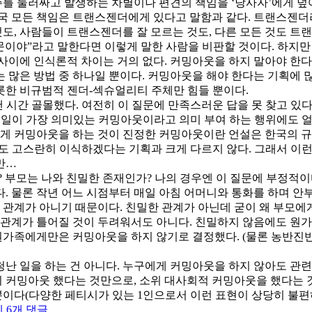
를 둘러싸고 발생하는 차별이나 편견의 책임을 ‘당사자’에게 
국 모든 책임은 트랜스젠더에게 있다고 말함과 같다. 트랜스젠더
 것도, 사람들이 트랜스젠더를 잘 모르는 것도, 다른 모든 것도 
야”라고 말한다면 이렇게 말한 사람을 비판할 것이다. 하지만 
말 사이에 인식론적 차이는 거의 없다. 커밍아웃을 하지 말아야 한
 많은 방법 중 하나일 뿐이다. 커밍아웃을 해야 한다는 기획에 
롯한 비규범적 젠더-섹슈얼리티 주체만 힘들 뿐이다.
 시간 골몰했다. 여전히 이 질문에 만족스러운 답을 못 찾고 있다
 일이 가장 의미있는 커밍아웃이라고 의미 부여 하는 행위에도 얼
게 커밍아웃을 하는 것이 진정한 커밍아웃이란 언설은 한국의 규
에도 고스란히 이식하겠다는 기획과 크게 다르지 않다. 그래서 이
만…
? 부모는 나와 친밀한 존재인가? 나의 경우엔 이 질문에 부정적이
. 물론 작년 어느 시점부터 매일 아침 어머니와 통화를 하며 안
한 관계가 아니기 때문이다. 친밀한 관계가 아닌데 굳이 왜 부모에
 관계가 틀어질 것이 두려워서도 아니다. 친밀하지 않음에도 원가
 원가족에게만은 커밍아웃을 하지 않기로 결정했다. (물론 농반진
난 일을 하는 건 아니다. 누구에게 커밍아웃을 하지 않아도 관련 
러니 커밍아웃 했다는 것만으로, 소위 대사회적 커밍아웃을 했다는
(다양한 페티시가 있는 1인으로서 이런 표현이 상당히 불편하지만
커
에 6개 댓글