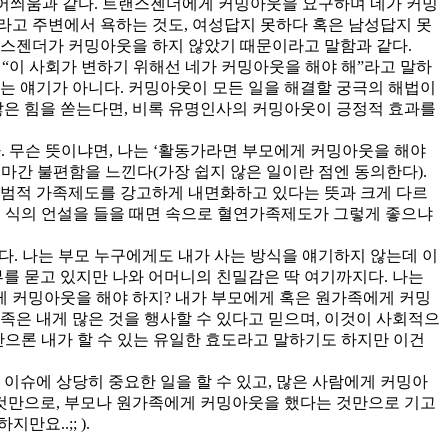
덮어씌움과 같다. 트랜스젠더에게 커밍아웃을 요구하며 네가 커밍
라고 주변에서 욕하는 것도, 여성답지 못하다 혹은 남성답지 못
트랜스젠더가 커밍아웃을 하지 않았기 때문이라고 말함과 같다.
“이 사회가 변하기 위해선 네가 커밍아웃을 해야 해”라고 말하
다는 얘기가 아니다. 커밍아웃이 모든 일을 해결할 궁극의 해법이
많은 힘을 쏟는다면, 비록 유명인사의 커밍아웃이 긍정적 효과를
. 무슨 뜻이냐면, 나는 ‘활동가라면 부모에게 커밍아웃을 해야
마간 불편함을 느낀다(가장 쉽지 않은 일이란 점엔 동의한다).
범적 가족제도를 강고하게 내면화하고 있다는 뜻과 크게 다르
런 식의 언설을 들을 때면 속으로 혈연가족제도가 그렇게 좋으냐
다. 나는 부모 누구에게도 내가 사는 방식을 얘기하지 않는데 이
부를 묻고 있지만 나와 어머니의 친밀감은 딱 여기까지다. 나는
게 커밍아웃을 해야 하지? 내가 부모에게 혹은 원가족에게 커밍
족은 내게 많은 것을 행사할 수 있다고 믿으며, 이것이 사회적으
반으론 내가 할 수 있는 유일한 효도라고 말하기도 하지만 이건
이슈에 상당히 중요한 일을 할 수 있고, 많은 사람에게 커밍아
 것만으로, 부모나 원가족에게 커밍아웃을 했다는 것만으로 기고
요..;; ).