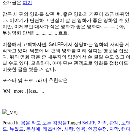
소개글은
여기
암튼 세 편의 영화를 살핀 후, 좋은 영화의 기준이 조금 바뀌었
다. 이야기가 탄탄하고 편집이 잘 된 영화가 좋은 영화일 수 있
지만, 이제부턴 대사가 적은 영화가 좋은 영화다. ㅡ_ㅡ;; 아,
무성영화 만세!! ;;;;;;;;;;;;;;;;;; 흐흐.
이쯤해서 고백하자면, SeLFF에서 상영하는 영화의 자막을 제
작하고 있다. 덕분에 네 편의 영화를 미리 살피는 행운을 잡았
다. 위의 영화 평은 준 내부자의 입장에서 쓴 글일 수도 있고 아
닐 수도 있다. 모호하다. 아마 단순 관객으로 영화를 접했어도
비슷한 글을 썼을 거 같다.
포스터 및 프로그래머 추천작은
[#M_ more.. | less.. | ..
_M#]
Posted in
몸을 타고 노는 감정들
Tagged
SeLFF
,
가족
,
관계
,
노엔
드
,
뉴월드
,
동성애
,
레즈비언
,
사랑
,
양육
,
인공수정
,
자막
,
캔디