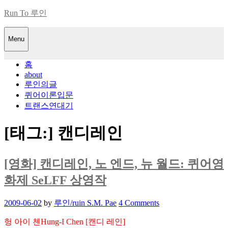
Skip
Run To 루인
to
content
Menu
홈
about
루인의글
퀴어이론입문
트랜스연대기
[태그:]
캔디레인
[영화] 캔디레인, 노 엔드, 뉴 월드: 퀴어영
화제 SeLFF 상영작
Posted
2009-06-02
by
루인/ruin S.M. Pae
4 Comments
on
헝 아이 첸Hung-I Chen [캔디 레인]