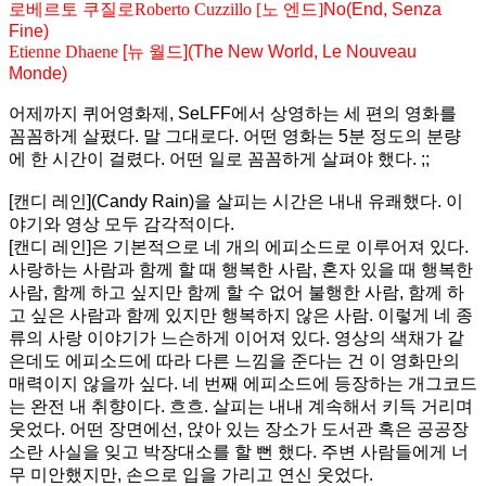
로베르토 쿠질로Roberto Cuzzillo [노 엔드]
No(End, Senza
Fine)
Etienne Dhaene
[뉴 월드](The New World, Le Nouveau
Monde)
어제까지 퀴어영화제, SeLFF에서 상영하는 세 편의 영화를
꼼꼼하게 살폈다. 말 그대로다. 어떤 영화는 5분 정도의 분량
에 한 시간이 걸렸다. 어떤 일로 꼼꼼하게 살펴야 했다. ;;
[캔디 레인](Candy Rain)을 살피는 시간은 내내 유쾌했다. 이
야기와 영상 모두 감각적이다.
[캔디 레인]은 기본적으로 네 개의 에피소드로 이루어져 있다.
사랑하는 사람과 함께 할 때 행복한 사람, 혼자 있을 때 행복한
사람, 함께 하고 싶지만 함께 할 수 없어 불행한 사람, 함께 하
고 싶은 사람과 함께 있지만 행복하지 않은 사람. 이렇게 네 종
류의 사랑 이야기가 느슨하게 이어져 있다. 영상의 색채가 같
은데도 에피소드에 따라 다른 느낌을 준다는 건 이 영화만의
매력이지 않을까 싶다. 네 번째 에피소드에 등장하는 개그코드
는 완전 내 취향이다. 흐흐. 살피는 내내 계속해서 키득 거리며
웃었다. 어떤 장면에선, 앉아 있는 장소가 도서관 혹은 공공장
소란 사실을 잊고 박장대소를 할 뻔 했다. 주변 사람들에게 너
무 미안했지만, 손으로 입을 가리고 연신 웃었다.