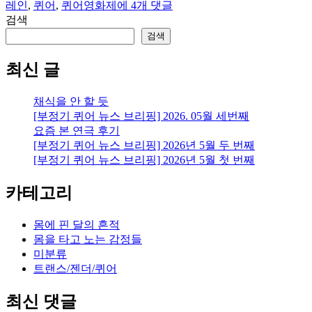
[영
레인
,
퀴어
,
퀴어영화제
에 4개 댓글
화]
검색
캔
검색
디
레
최신 글
인,
노
채식을 안 할 듯
엔
[부정기 퀴어 뉴스 브리핑] 2026. 05월 세번째
드,
요즘 본 연극 후기
뉴
[부정기 퀴어 뉴스 브리핑] 2026년 5월 두 번째
월
[부정기 퀴어 뉴스 브리핑] 2026년 5월 첫 번째
드:
퀴
카테고리
어
영
화
몸에 핀 달의 흔적
제
몸을 타고 노는 감정들
SeLFF
미분류
상
트랜스/젠더/퀴어
영
작
최신 댓글