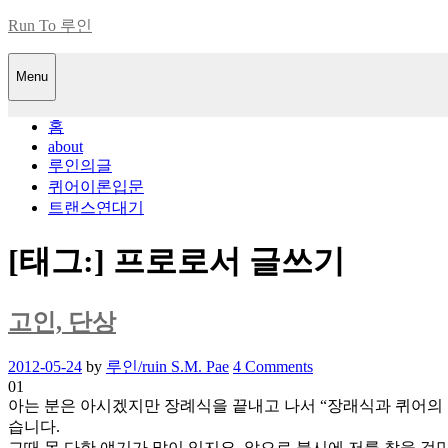
Skip
Run To 루인
to
content
Menu
홈
about
루인의글
퀴어이론입문
트랜스연대기
[태그:]
프로로서 글쓰기
고인, 단상
Posted
2012-05-24
by
루인/ruin S.M. Pae
4 Comments
on
01
아는 분은 아시겠지만 장례식을 끝내고 나서 “장래식과 퀴어의 
습니다.
그때 못 다한 얘기가 많이 있지요. 앞으로 불시에 저를 찾을 것