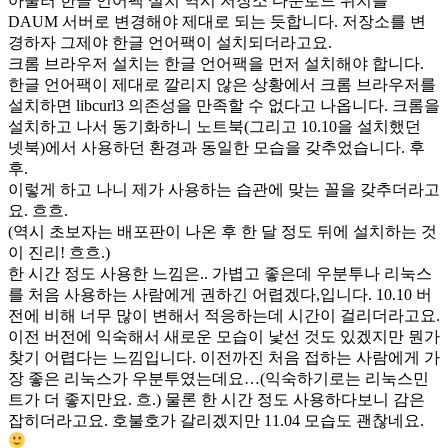
아울러 한글 언어팩 설치 역시 저장소 다운로드 위치를
DAUM 서버로 변경해야 제대로 되는 듯합니다. 저장소를 변
경하자 그제야 한글 언어팩이 설치되더라고요.
크롬 브라우저 설치는 한글 언어팩을 먼저 설치해야 합니다.
한글 언어팩이 제대로 깔리지 않은 상황에서 크롬 브라우저를
설치하면 libcurl3 의존성을 만족할 수 없다고 나옵니다. 크롬을
설치하고 나서 동기화하니 노트북(그리고 10.10을 설치했던
넷북)에서 사용하던 환경과 동일한 모습을 갖추었습니다. 후
후.
이렇게 하고 나니 제가 사용하는 습관에 맞는 꼴을 갖추더라고
요. 흐흐.
(역시 초보자는 배포판이 나온 후 한 달 정도 뒤에 설치하는 것
이 진리! 흐흐.)
한 시간 정도 사용한 느낌은.. 가볍고 좋은데 우분투나 리눅스
를 처음 사용하는 사람에게 권하긴 어렵겠다,입니다. 10.10 버
전에 비해 너무 많이 변해서 적응하는데 시간이 걸리더라고요.
이전 버전에 익숙해서 새로운 모습이 낯선 것도 있겠지만 뭔가
찾기 어렵다는 느낌입니다. 이전까진 처음 접하는 사람에게 가
장 좋은 리눅스가 우분투였는데요…(익숙하기로는 리눅스민
트가 더 좋지만요. 흐.) 물론 한 시간 정도 사용하다보니 감은
잡히더라고요. 호불호가 갈리겠지만 11.04 모습도 괜찮네요.