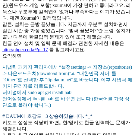
만(윈도우즈 계열 포함) xournal이 가장 편하고 좋더라고요. 리
눅스나 우분투에 킬러앱이 없거나 부족하다는 얘기가 있습니
다. 제겐 Xournal이 킬러앱입니다.
암튼. 설치는 금방 끝났습니다. 지금까지 우분투 설치하면서
걸린 시간 중 가장 짧았습니다. ‘벌써 끝났어?’란 느낌. 설치가
끝난 다음에 한글입력 문제가 있어 조금 헤맸습니다.
한글 언어 설치 및 입력 문제 해결과 관련한 자세한 내용은
http://phper.co.kr/?p=17
를 참고하시고요.
요약하면
시냅틱 패키지 관리자에서 “설정(setting) -> 저장소(repositories)
-> 다운로드위치(download from)”의 “대한민국 서버”를
“Other”로 선택한 후 “ftp.daum.net”로 바꿉니다. 이후 시냅틱 패
키지 관리자를 리로드합니다.
터미널에서 sudo apt-get install nabi
언어설정에서 ibus를 nabi로 바꾸면 됩니다.(한국어를 가장 상
단으로 올려야 합니다.)
# DAUM에 호감도 +3 상승하였습니다. *_*
키보드 설정도 적당히 하면;; 한/영키로 한글 입력하는 문제가
해결됩니다.