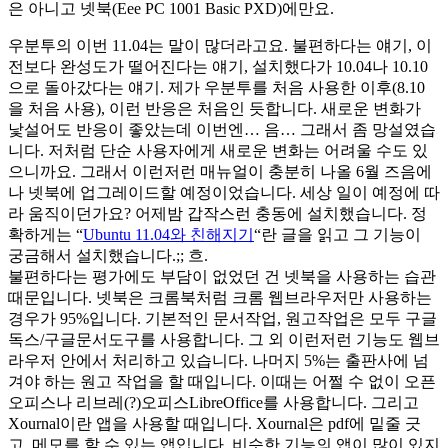
은 아니고 넷북(Eee PC 1001 Basic PXD)에만요.
우분투의 이번 11.04는 말이 많더라고요. 불편하다는 얘기, 이
전보다 완성도가 떨어진다는 얘기, 설치했다가 10.04나 10.10
으로 돌아갔다는 얘기. 제가 우분투를 처음 사용한 이후(8.10
을 처음 사용), 이런 반응은 처음인 듯합니다. 새로운 변화가
낯설어도 반응이 좋았는데 이번엔… 음… 그래서 좀 망설였습
니다. 저처럼 단순 사용자에게 새로운 변화는 어려울 수도 있
으니까요. 그래서 이런저런 매뉴얼이 충분히 나올 6월 즈음에
나 넷북에 업그레이드할 예정이었습니다. 세상 일이 예정에 따
라 움직이던가요? 어제밤 갑작스런 충동에 설치했습니다. 정
확하게는 “
Ubuntu 11.04와 친해지기
“란 글을 읽고 그 기능이
궁금해서 설치했습니다.;; 흐.
불편하다는 평가에도 부담이 없었던 건 넷북을 사용하는 습관
때문입니다. 넷북은 크롬북처럼 크롬 웹브라우저만 사용하는
경우가 95%입니다. 기본적인 문서작업, 원고작업은 모두 구글
독스/구글문서도구를 사용합니다. 그 외 이런저런 기능도 웹브
라우저 안에서 처리하고 있습니다. 나머지 5%는 출판사에 넘
겨야 하는 원고 작업을 할 때입니다. 이때는 어쩔 수 없이 오픈
오피스나 리브레(?)오피스LibreOffice를 사용합니다. 그리고
Xournal이란 앱을 사용할 때입니다. Xournal은 pdf에 밑줄 긋
고, 메모를 할 수 있는 앱입니다. 비슷한 기능의 앱이 많이 있지