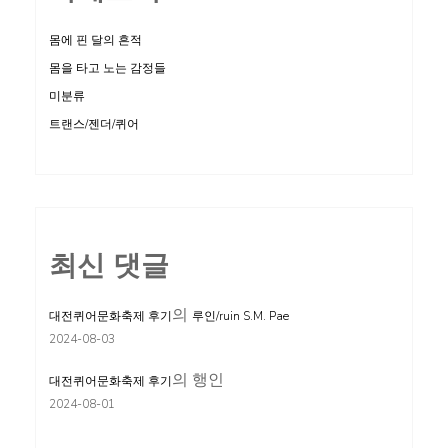
몸에 핀 달의 흔적
몸을 타고 노는 감정들
미분류
트랜스/젠더/퀴어
최신 댓글
의
대전퀴어문화축제 후기
루인/ruin S.M. Pae
2024-08-03
의
행인
대전퀴어문화축제 후기
2024-08-01