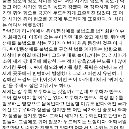
물론 혐오의 정도 차이는 있다. 어떤 시기엔 혐오의 농도가 약
했고 어떤 시기엔 혐오의 농도가 강했다. 더 정확하게, 어떤 시
기엔 퀴어 혐오를 공공에 두드러지게 표출하진 않았다. 또 어
떤 시기엔 퀴어 혐오를 공공에 두드러지게 표출한다. 이 차이
는 어디서 비롯할까?
작년인가 러시아에서 퀴어/동성애를 불법으로 법제화한 이슈
가 화제였다. 이곳에 오는 분이라면 대충 알고 계시듯, 퀴어/동
성애를 불법으로 삼는 국가가 이번이 처음 등장한 것은 아니
다. 퀴어/동성애를 불법으로 규정한 법을 폐지하는 방향으로
세상이 변하길 바라는데 그와 반대로 늘어났다는 점, 러시아가
소위 세계 강대국에 해당한다는 점이 당혹감과 분노를 더 많이
야기한 듯하다. 퀴어 혐오와 퀴어를 향한 폭력은 작년에도 전
세계 곳곳에서 빈번하게 발생했다. 그리고 어쩐지 유난히 더
강해진 느낌도 든다(이것이 이번 퀴어 아카데미에서 ‘퀴어 살
인’을 주제로 잡은 이유기도 하다).
세계는 갈 수록 보수화되는 것일까? 그런데 보수화가 반드시
퀴어 혐오여야 할 이유는 없다. 보수화가 반드시 특정 범주를
혐오하는 방향으로 움직인다고 단정할 이슈도 없다. 어떤 국가
에선 보수우파가 정권을 잡지만 또 어떤 국가에선 중도나 좌파
가 정권을 잡기도 한다. 그러니 세계가 보수화된다고 단언하긴
힘들다. 그럼에도 퀴어 혐오가 두드러지는 느낌이다. 어째서일
까? 만약 보수화가 진행되고 있다면 어째서 보수화는 퀴어 혐