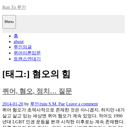
Skip
Run To 루인
to
content
Menu
홈
about
루인의글
퀴어이론입문
트랜스연대기
[태그:]
혐오의 힘
퀴어, 혐오, 정치… 질문
Posted
2014-01-20
by
루인/ruin S.M. Pae
Leave a comment
on
퀴어 혐오가 초역사적으로 존재한 것은 아니겠지. 하지만 내가
살고 살고 있는 세상엔 퀴어 혐오가 계속 있었다. 적어도 1990
년대 LGBT 인권 운동을 본격 시작한 이후로는 계속 존재했다.