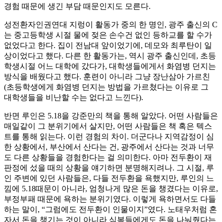
경험 때문에 생긴 부담 때문인지도 모른다.
성전환자인권연대 지렁이 활동가 중의 한 명인, 광주 출신의 C
는 중고등학생 시절 물에 젖은 손수건 없인 등하교를 할 수가
없었다고 한다. 집이 전남대 앞이었기에, 데모와 최루탄이 일
상이었다고 했다. 다른 한 활동가는, 역시 광주 출신인데, 초등
학생시절 어느 대학에 갔다가, 대학생들에게서 화염병 던지는
방식을 배웠다고 했다. 훈련이 아니라 그냥 장난삼아 가르친
(초등학생에게 화염병 던지는 방법을 가르쳤다는 이유로 그
대학생들을 비난할 수는 없다고 느낀다).
반면 루인은 5.18을 강준만의 책을 통해 알았다. 어떤 사람들은
매일같이 그 분위기에서 살지만, 어떤 사람들은 책 혹은 텍스
트를 통해 읽는다. 이런 경험의 차이. 더군다나 지역감정이 심
한 상황에서, 부산에서 산다는 건, 광주에서 산다는 것과 너무
도 다른 상황들을 경험한다는 걸 의미한다. 아마 전두환이 재
판정에 섰을 때의 상황을 얘기하면 분명해지려나. 그 시절, 루
인 주변에 있던 사람들은, 다들 전두환을 욕했지만, 루인의 느
낌에 5.18때문이 아니라, 엄청나게 많은 돈을 챙겼다는 이유로,
부정부패 때문에 욕하는 분위기였다. 이렇게 욕하면서도 다들
하는 말이, “그럼에도 전두환이 인물이지”였다. 노태우처럼 혼
자서 돈을 챙기는 것이 아니라 심복들에게도 돈을 나눠줬다는