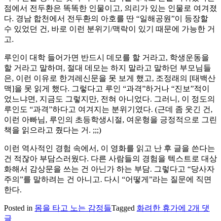
점에서 전두환은 똑똑한 인물이고, 의리가 있는 인물로 여겨졌
다. 경남 합천에서 전두환의 아호를 딴 “일해공원”이 등장할
수 있었던 건, 바로 이런 분위기/맥락이 있기 때문에 가능한 거
고.
루인이 대학 들어가면 반드시 데모를 할 거라고, 학생운동을
할 거라고 말하며, 절대 데모는 하지 말라고 말하던 부모님들
은, 이런 이유로 한겨레신문을 못 보게 했고, 조정래의 [태백산
맥]을 못 읽게 했다. 그렇다고 루인 “과격”하거나 “진보”적이
었느냐면, 지금도 그렇지만, 전혀 아니었다. 그러니, 이 정도의
루인도 “과격”하다고 여겨지는 분위기였다. (근데 좀 웃긴 건,
이런 아빠님, 루인의 초등학생시절, 여운형을 긍정적으로 그린
책을 읽으라고 줬다는 거. ;;;)
이런 역사적인 경험 속에서, 이 영화를 읽고 난 후 글을 쓴다는
건 적잖아 부담스러웠다. 다른 사람들의 경험을 텍스트로 대상
화해서 감상문을 쓰는 건 아닌가 하는 부담. 그렇다고 “당사자
주의”를 말하려는 건 아니고. 다시 “어떻게”라는 질문에 직면
한다.
[영
Posted in
몸을 타고 노는 감정들
Tagged
화려한 휴가
에 2개 댓
화]
글