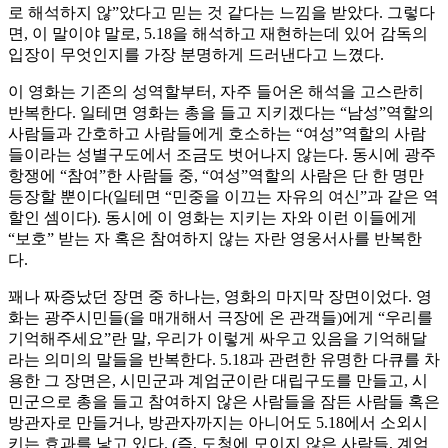
로 해석하지 않”았다고 믿는 것 같다는 느낌을 받았다. 그렇다
면, 이 말이야 말로, 5.18을 해석하고 재현하는데 있어 감독의
입장이 무엇인지를 가장 분명하게 드러낸다고 느꼈다.
이 영화는 기존의 성역할부터, 자주 들어온 해석을 고스란히
반복한다. 일테면 영화는 총을 들고 지키겠다는 “남성”역할의
사람들과 간호하고 사람들에게 호소하는 “여성”역할의 사람
들이라는 성별구도에서 조금도 벗어나지 않는다. 동시에 광주
항쟁에 “참여”한 사람들 중, “여성”역할의 사람은 단 한 명만
등장할 뿐이다(일테면 “민중을 이끄는 자유의 여신”과 같은 역
할인 셈이다). 동시에 이 영화는 지키는 자와 이런 이들에게
“보호” 받는 자 혹은 참여하지 않는 자란 영웅서사를 반복한
다.
꽤나 짜증났던 장면 중 하나는, 영화의 마지막 장면이었다. 영
화는 광주시민들(을 매개해서 극장에 온 관객들)에게 “우리를
기억해주세요”란 말, 우리가 이렇게 싸우고 있음을 기억해달
라는 의미의 말들을 반복한다. 5.18과 관련한 유명한 다큐를 차
용한 그 장면은, 시민군과 계엄군이란 대립구도를 만들고, 시
민군으로 총을 들고 참여하지 않은 사람들을 잠든 사람들 혹은
방관자로 만들거나, 방관자까지는 아니어도 5.18에서 소외시
키는 효과를 낳고 있다. (즉, 도청에 모이지 않은 사람들, 계엄