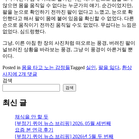
않으면 몸을 움직일 수 없다는 누군가의 얘기. 순간이었지만,
팔을 눈으로 확인하기 전까진 팔이 없다고 느꼈고, 눈으로 확
인했다고 해서 팔이 몸에 붙어 있음을 확신할 수 없었다. 다른
손으로 움직이기 전까진 움직일 수도 없었다. 무섭다는 느낌은
없었다. 심드렁했다.
그냥, 이른 아침 한 장의 사진처럼 떠오르는 풍경, 버려진 팔이
널브러진 상황을 바라보는 풍경, 그냥 이 풍경이 아른거릴 뿐
이다.
Posted in
몸을 타고 노는 감정들
Tagged
실인
,
팔을 잃다
,
환상
팔
사지
에 2개 댓글
을
검색
잃
검색
다
최신 글
채식을 안 할 듯
[부정기 퀴어 뉴스 브리핑] 2026. 05월 세번째
요즘 본 연극 후기
[부정기 퀴어 뉴스 브리핑] 2026년 5월 두 번째