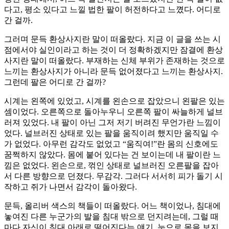
다고, 평소 있다고 느낄 법한 팔이 허전하다고 느꼈다. 어디로
간 걸까.
그러며 문득 환상사지란 말이 떠올랐다. 지금 이 글을 쓰는 시
점에서야 실인이라고 하는 것이 더 정확하겠지만 잠결에 환상
사지란 말이 떠올랐다. 부재하는 신체 부위가 존재하는 것으로
느끼는 환상사지가 아니라 문득 없어졌다고 느끼는 환상사지.
그런데 팔은 어디로 간 걸까?
시계는 왼쪽에 있었고, 시계를 왼손으로 잡았으니 왼팔은 있는
셈이었다. 오른쪽으로 돌아누우니 오른쪽 팔이 싸늘하게 널브
러져 있었다. 내 팔이 아닌 그저 저기 버려진 무언가란 느낌이
었다. 널브러진 상태로 있는 팔을 움직이려 했지만 움직일 수
가 없었다. 아무런 감각도 없었고 “움직여!”란 몸의 신호에도
꿈쩍하지 않았다. 몸에 붙어 있다는 건 보이는데 내 팔이란 느
낌은 없었다. 왼손으로, 꺾인 상태로 널브러진 오른팔을 잡아
서 다른 방향으로 던졌다. 무감각. 그러다 서서히 피가 돌기 시
작하고 쥐가 나면서 감각이 돌아왔다.
문득, 올리버 색스의 책들이 떠올랐다. 어느 책이었나, 침대에
놓여진 다른 누군가의 발을 침대 밖으로 던지려는데, 그럴 때
마다 자신이 침대 아래로 떨어진다는 얘기. 눈으로 몸을 보지